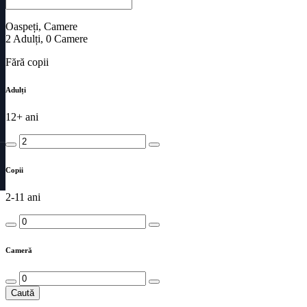
Oaspeți, Camere
2
Adulți
,
0
Camere
Fără copii
Adulți
12+ ani
Copii
2-11 ani
Cameră
Caută