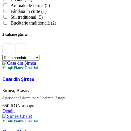
Animale de fermă
(5)
Fântână în curte
(1)
Stil tradițional
(5)
Bucătărie tradițională
(2)
2 cabane găsite
Munții Piatra Craiului
Casa din Șirnea
Sirnea, Brașov
8 persoane
3 dormitoare
2 băi
min. 2 nopți
650 RON
/noapte
Detalii
Munții Piatra Craiului