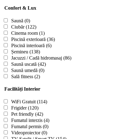
Confort & Lux
Saună
(0)
Ciubăr
(122)
Cinema room
(1)
Piscină exterioară
(36)
Piscină interioară
(6)
Șemineu
(138)
Jacuzzi / Cadă hidromasaj
(86)
Saună uscată
(42)
Saună umedă
(0)
Sală fitness
(2)
Facilități Interior
WiFi Gratuit
(114)
Frigider
(120)
Pet friendly
(42)
Fumatul interzis
(4)
Fumatul permis
(0)
Videoproiector
(0)
TV Satelit / Smart TV
(154)