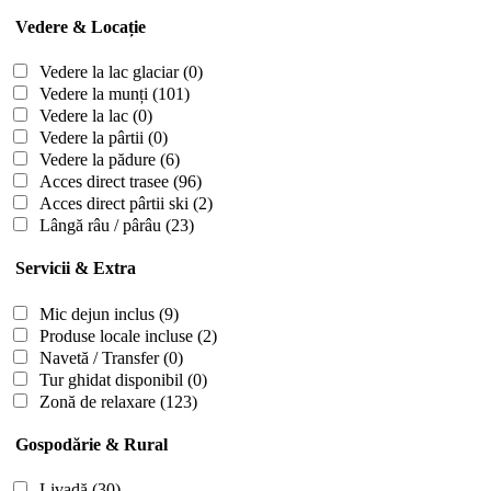
Vedere & Locație
Vedere la lac glaciar
(0)
Vedere la munți
(101)
Vedere la lac
(0)
Vedere la pârtii
(0)
Vedere la pădure
(6)
Acces direct trasee
(96)
Acces direct pârtii ski
(2)
Lângă râu / pârâu
(23)
Servicii & Extra
Mic dejun inclus
(9)
Produse locale incluse
(2)
Navetă / Transfer
(0)
Tur ghidat disponibil
(0)
Zonă de relaxare
(123)
Gospodărie & Rural
Livadă
(30)