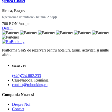
Șirnea Chalet
Sirnea, Brașov
6 persoane
3 dormitoare
2 băi
min. 2 nopți
700 RON
/noapte
Detalii
Platformă SaaS de rezervări pentru hoteluri, tururi, activități și multe
altele.
Suport 24/7
(+40)724-882.233
Cluj-Napoca, România
contact@robooking.ro
Compania Noastră
Despre Noi
Contact