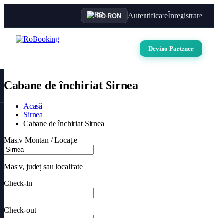
Autentificare
Înregistrare
RO
·
RON
Devino Partener
Cabane de închiriat Sirnea
Acasă
Sirnea
Cabane de închiriat Sirnea
Masiv Montan / Locație
Masiv, județ sau localitate
Check-in
Check-out