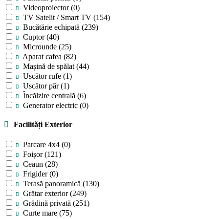
Videoproiector
(0)
TV Satelit / Smart TV
(154)
Bucătărie echipată
(239)
Cuptor
(40)
Microunde
(25)
Aparat cafea
(82)
Mașină de spălat
(44)
Uscător rufe
(1)
Uscător păr
(1)
Încălzire centrală
(6)
Generator electric
(0)
Facilități Exterior
Parcare 4x4
(0)
Foișor
(121)
Ceaun
(28)
Frigider
(0)
Terasă panoramică
(130)
Grătar exterior
(249)
Grădină privată
(251)
Curte mare
(75)