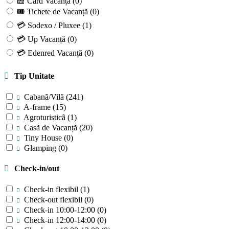
🎫 Card Vacanță
(0)
🎟 Tichete de Vacanță
(0)
💳 Sodexo / Pluxee
(1)
💳 Up Vacanță
(0)
💳 Edenred Vacanță
(0)
Tip Unitate
Cabanã/Vilã
(241)
A-frame
(15)
Agroturisticã
(1)
Casã de Vacanță
(20)
Tiny House
(0)
Glamping
(0)
Check-in/out
Check-in flexibil
(1)
Check-out flexibil
(0)
Check-in 10:00-12:00
(0)
Check-in 12:00-14:00
(0)