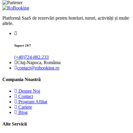
Platformă SaaS de rezervări pentru hoteluri, tururi, activități și multe
altele.
Suport 24/7
(+40)724-882.233
Cluj-Napoca, România
contact@robooking.ro
Compania Noastră
Despre Noi
Contact
Program Afiliat
Cariere
Blog
Alte Servicii