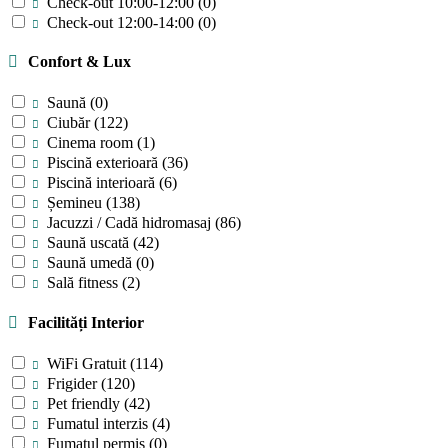
Check-out 10:00-12:00
(0)
Check-out 12:00-14:00
(0)
Confort & Lux
Saună
(0)
Ciubăr
(122)
Cinema room
(1)
Piscină exterioară
(36)
Piscină interioară
(6)
Șemineu
(138)
Jacuzzi / Cadă hidromasaj
(86)
Saună uscată
(42)
Saună umedă
(0)
Sală fitness
(2)
Facilități Interior
WiFi Gratuit
(114)
Frigider
(120)
Pet friendly
(42)
Fumatul interzis
(4)
Fumatul permis
(0)