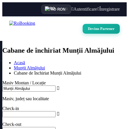
Autentificare
Înregistrare
RO
·
RON
Devino Partener
Cabane de închiriat Munții Almăjului
Acasă
Munții Almăjului
Cabane de închiriat Munții Almăjului
Masiv Montan / Locație
Masiv, județ sau localitate
Check-in
Check-out