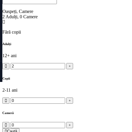
Oaspeți, Camere
2
Adulți
,
0
Camere
Fără copii
Adulți
12+ ani
Copii
2-11 ani
Cameră
Caută