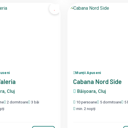
puseni
Munții Apuseni
aleria
Cabana Nord Side
a, Cluj
Băișoara, Cluj
ne
2 dormitoare
3 băi
10 persoane
5 dormitoare
5 
pți
min. 2 nopți