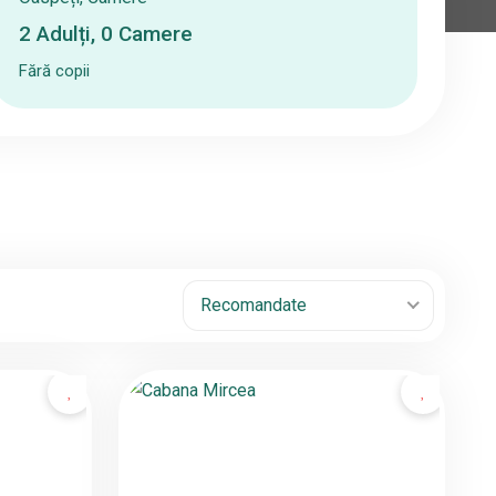
2
Adulți
,
0
Camere
Fără copii
Recomandate