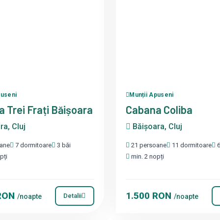
puseni
Munții Apuseni
 Trei Frați Băișoara
Cabana Coliba
a, Cluj
Băișoara, Cluj
ane
7 dormitoare
3 băi
21 persoane
11 dormitoare
6
pți
min. 2 nopți
 RON
1.500 RON
Detalii
/noapte
/noapte