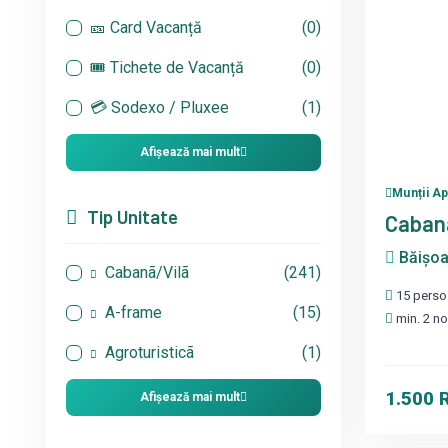
🎫 Card Vacanță
(0)
🎟 Tichete de Vacanță
(0)
💳 Sodexo / Pluxee
(1)
Afișează mai mult
Munții A
Tip Unitate
Cabana
Băișoar
Cabanã/Vilã
(241)
15 perso
A-frame
(15)
min. 2 no
Agroturisticã
(1)
1.500
Afișează mai mult