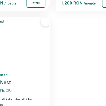
ON
1.200 RON
Detalii
/noapte
/noapte
puseni
yNest
a, Cluj
ne
2 dormitoare
2 băi
pți