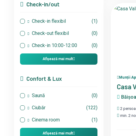
Check-in/out
Check-in flexibil
(1)
Check-out flexibil
(0)
Check-in 10:00-12:00
(0)
Afișează mai mult
Confort & Lux
Munții A
Casa V
Saună
(0)
Băișoar
Ciubăr
(122)
2 persoa
min. 2 no
Cinema room
(1)
Afișează mai mult