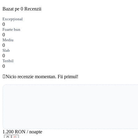
Bazat pe 0 Recenzii
Excepțional
0
Foarte bun
0
Mediu
0
Slab
0
Teribil
0
Nicio recenzie momentan. Fii primul!
1.200 RON
/ noapte