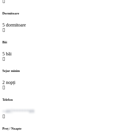
Dormitoare
5 dormitoare
Băi
5 băi
Sejur minim
2 nopți
Telefon
+407******09
Preț / Noapte