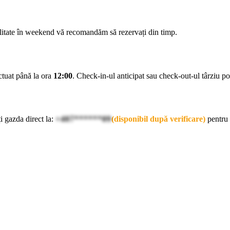
ilitate în weekend vă recomandăm să rezervați din timp.
ectuat până la ora
12:00
. Check-in-ul anticipat sau check-out-ul târziu pot 
i gazda direct la:
+407******09
(disponibil după verificare)
pentru 