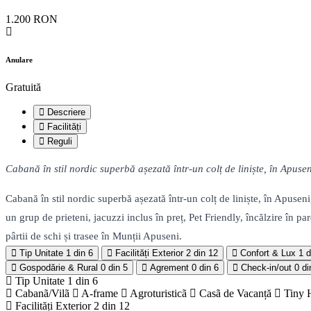
1.200 RON
Anulare
Gratuită
Descriere
Facilități
Reguli
Cabană în stil nordic superbă așezată într-un colț de liniște, în Apuse
Cabană în stil nordic superbă așezată într-un colț de liniște, în Apuse
un grup de prieteni, jacuzzi inclus în preț, Pet Friendly, încălzire în
pârtii de schi și trasee în Munții Apuseni.
Tip Unitate
1 din 6
Facilități Exterior
2 din 12
Confort & Lux
1 d
Gospodărie & Rural
0 din 5
Agrement
0 din 6
Check-in/out
0 di
Tip Unitate
1 din 6
Cabanã/Vilã
A-frame
Agroturisticã
Casã de Vacanță
Tiny 
Facilități Exterior
2 din 12