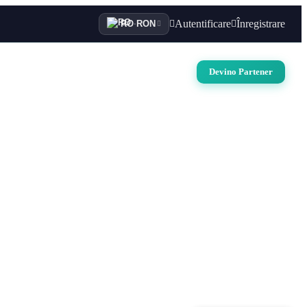
Autentificare
Înregistrare
RO
·
RON
i
Auto
Croaziere
Contact
Devino Partener