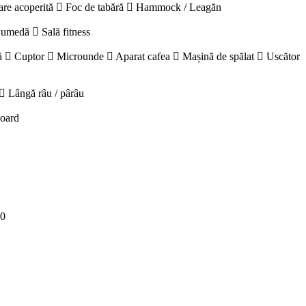
are acoperită
Foc de tabără
Hammock / Leagăn
 umedă
Sală fitness
ă
Cuptor
Microunde
Aparat cafea
Mașină de spălat
Uscător
Lângă râu / pârâu
board
00