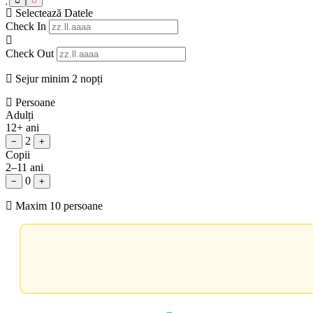
Selectează Datele
Check In
Check Out
Sejur minim 2 nopți
Persoane
Adulți
12+ ani
2
−
+
Copii
2–11 ani
0
−
+
Maxim 10 persoane