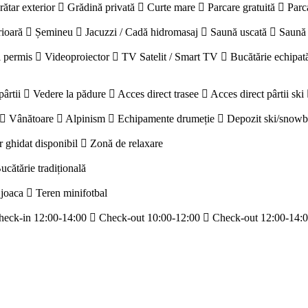
rătar exterior
Grădină privată
Curte mare
Parcare gratuită
Parc
rioară
Șemineu
Jacuzzi / Cadă hidromasaj
Saună uscată
Saună
 permis
Videoproiector
TV Satelit / Smart TV
Bucătărie echipat
pârtii
Vedere la pădure
Acces direct trasee
Acces direct pârtii ski
Vânătoare
Alpinism
Echipamente drumeție
Depozit ski/snow
r ghidat disponibil
Zonă de relaxare
ucătărie tradițională
 joaca
Teren minifotbal
heck-in 12:00-14:00
Check-out 10:00-12:00
Check-out 12:00-14: