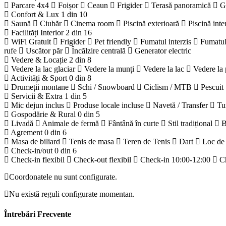
Parcare 4x4
Foișor
Ceaun
Frigider
Terasă panoramică
G
Confort & Lux
1 din 10
Saună
Ciubăr
Cinema room
Piscină exterioară
Piscină inte
Facilități Interior
2 din 16
WiFi Gratuit
Frigider
Pet friendly
Fumatul interzis
Fumatul
rufe
Uscător păr
Încălzire centrală
Generator electric
Vedere & Locație
2 din 8
Vedere la lac glaciar
Vedere la munți
Vedere la lac
Vedere la 
Activități & Sport
0 din 8
Drumeții montane
Schi / Snowboard
Ciclism / MTB
Pescuit
Servicii & Extra
1 din 5
Mic dejun inclus
Produse locale incluse
Navetă / Transfer
Tu
Gospodărie & Rural
0 din 5
Livadă
Animale de fermă
Fântână în curte
Stil tradițional
B
Agrement
0 din 6
Masa de biliard
Tenis de masa
Teren de Tenis
Dart
Loc de
Check-in/out
0 din 6
Check-in flexibil
Check-out flexibil
Check-in 10:00-12:00
C
Coordonatele nu sunt configurate.
Nu există reguli configurate momentan.
Întrebări Frecvente