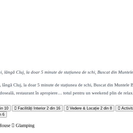
ni, lângă Cluj, la doar 5 minute de stațiunea de schi, Buscat din Muntel
ni, lângă Cluj, la doar 5 minute de stațiunea de schi, Buscat din Muntele
 pardoseală, restaurant în apropiere… totul pentru un weekend plin de rel
in 10
Facilități Interior
2 din 16
Vedere & Locație
2 din 8
Activit
n 6
House
Glamping