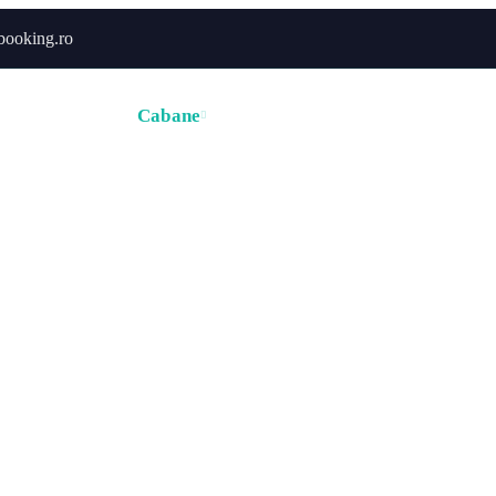
booking.ro
ă
Hoteluri
Cabane
Tururi
Activități
Zborur