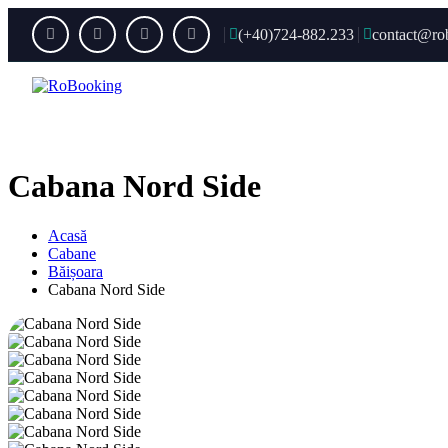
(+40)724-882.233
contact@ro
Acas
Cabana Nord Side
Acasă
Cabane
Băișoara
Cabana Nord Side