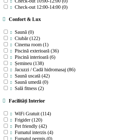
Check-out 10:00-12:00
(0)
Check-out 12:00-14:00
(0)
Confort & Lux
Saună
(0)
Ciubăr
(122)
Cinema room
(1)
Piscină exterioară
(36)
Piscină interioară
(6)
Șemineu
(138)
Jacuzzi / Cadă hidromasaj
(86)
Saună uscată
(42)
Saună umedă
(0)
Sală fitness
(2)
Facilități Interior
WiFi Gratuit
(114)
Frigider
(120)
Pet friendly
(42)
Fumatul interzis
(4)
Fumatul permis
(0)