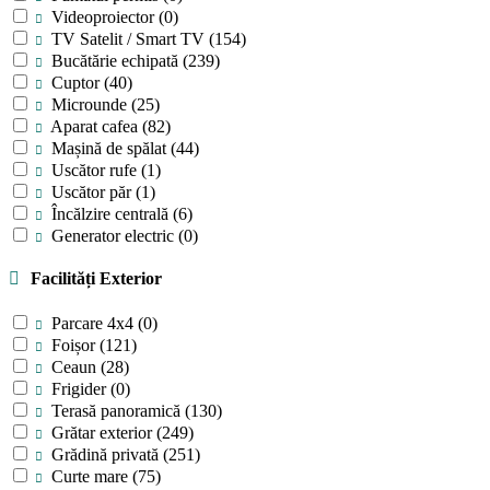
Videoproiector
(0)
TV Satelit / Smart TV
(154)
Bucătărie echipată
(239)
Cuptor
(40)
Microunde
(25)
Aparat cafea
(82)
Mașină de spălat
(44)
Uscător rufe
(1)
Uscător păr
(1)
Încălzire centrală
(6)
Generator electric
(0)
Facilități Exterior
Parcare 4x4
(0)
Foișor
(121)
Ceaun
(28)
Frigider
(0)
Terasă panoramică
(130)
Grătar exterior
(249)
Grădină privată
(251)
Curte mare
(75)