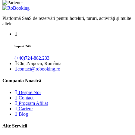
Platformă SaaS de rezervări pentru hoteluri, tururi, activități și multe
altele.
Suport 24/7
(+40)724-882.233
Cluj-Napoca, România
contact@robooking.ro
Compania Noastră
Despre Noi
Contact
Program Afiliat
Cariere
Blog
Alte Servicii