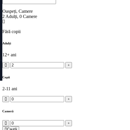
Oaspeți, Camere
2
Adulți
,
0
Camere
Fără copii
Adulți
12+ ani
Copii
2-11 ani
Cameră
Caută