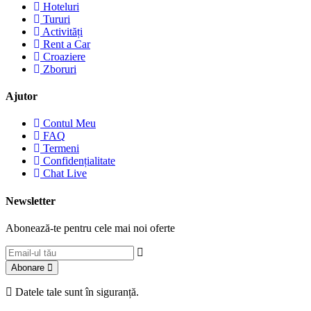
Hoteluri
Tururi
Activități
Rent a Car
Croaziere
Zboruri
Ajutor
Contul Meu
FAQ
Termeni
Confidențialitate
Chat Live
Newsletter
Abonează-te pentru cele mai noi oferte
Abonare
Datele tale sunt în siguranță.