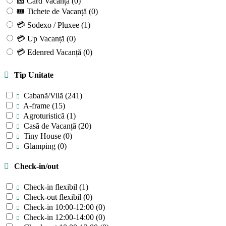
🎫 Card Vacanță
(0)
🎟 Tichete de Vacanță
(0)
💳 Sodexo / Pluxee
(1)
💳 Up Vacanță
(0)
💳 Edenred Vacanță
(0)
Tip Unitate
Cabanã/Vilã
(241)
A-frame
(15)
Agroturisticã
(1)
Casã de Vacanță
(20)
Tiny House
(0)
Glamping
(0)
Check-in/out
Check-in flexibil
(1)
Check-out flexibil
(0)
Check-in 10:00-12:00
(0)
Check-in 12:00-14:00
(0)