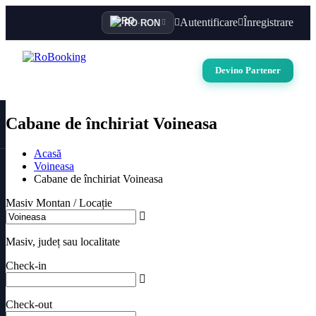
Autentificare
Înregistrare
RO
·
RON
Devino Partener
Cabane de închiriat Voineasa
Acasă
Voineasa
Cabane de închiriat Voineasa
Masiv Montan / Locație
Masiv, județ sau localitate
Check-in
Check-out