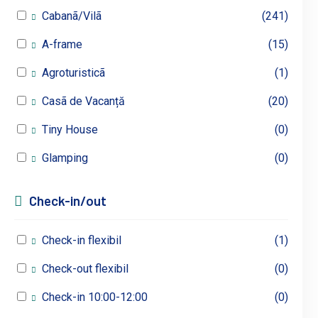
Cabanã/Vilã
(241)
A-frame
(15)
Agroturisticã
(1)
Casã de Vacanță
(20)
Tiny House
(0)
Glamping
(0)
Check-in/out
Check-in flexibil
(1)
Check-out flexibil
(0)
Check-in 10:00-12:00
(0)