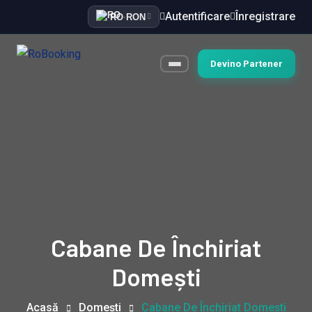
Autentificare
Înregistrare
RO
·
RON
Devino Partener
Cabane De Închiriat
Domești
Acasă
Domești
Cabane De Închiriat Domești