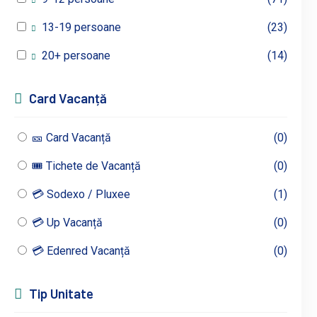
13-19 persoane
(23)
20+ persoane
(14)
Card Vacanță
🎫 Card Vacanță
(0)
🎟 Tichete de Vacanță
(0)
💳 Sodexo / Pluxee
(1)
💳 Up Vacanță
(0)
💳 Edenred Vacanță
(0)
Tip Unitate