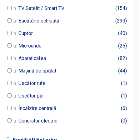
TV Satelit / Smart TV
(154)
Bucătărie echipată
(239)
Cuptor
(40)
Microunde
(25)
Aparat cafea
(82)
Mașină de spălat
(44)
Uscător rufe
(1)
Uscător păr
(1)
Încălzire centrală
(6)
Generator electric
(0)
Facilități Exterior