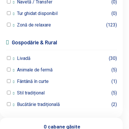
Navetă / Transfer
(0)
Tur ghidat disponibil
(0)
Zonă de relaxare
(123)
Gospodărie & Rural
Livadă
(30)
Animale de fermă
(5)
Fântână în curte
(1)
Stil tradițional
(5)
Bucătărie tradițională
(2)
0 cabane găsite