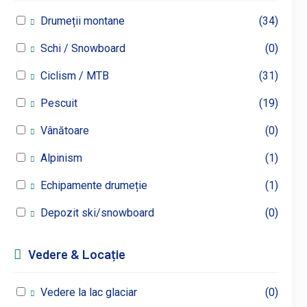
Drumeții montane
(34)
Schi / Snowboard
(0)
Ciclism / MTB
(31)
Pescuit
(19)
Vânătoare
(0)
Alpinism
(1)
Echipamente drumeție
(1)
Depozit ski/snowboard
(0)
Vedere & Locație
Vedere la lac glaciar
(0)