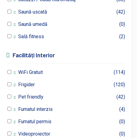
Saună uscată
(42)
Saună umedă
(0)
Sală fitness
(2)
Facilități Interior
WiFi Gratuit
(114)
Frigider
(120)
Pet friendly
(42)
Fumatul interzis
(4)
Fumatul permis
(0)
Videoproiector
(0)