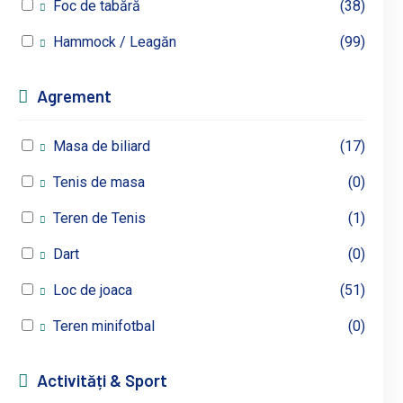
Foc de tabără
(38)
Hammock / Leagăn
(99)
Agrement
Masa de biliard
(17)
Tenis de masa
(0)
Teren de Tenis
(1)
Dart
(0)
Loc de joaca
(51)
Teren minifotbal
(0)
Activități & Sport