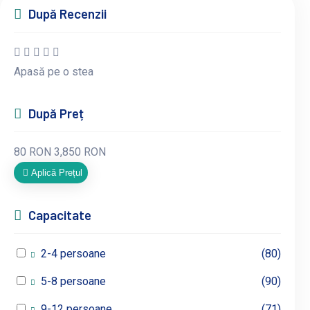
După Recenzii
Apasă pe o stea
După Preț
80
RON
3,850
RON
Aplică Prețul
Capacitate
2-4 persoane
(80)
5-8 persoane
(90)
9-12 persoane
(71)