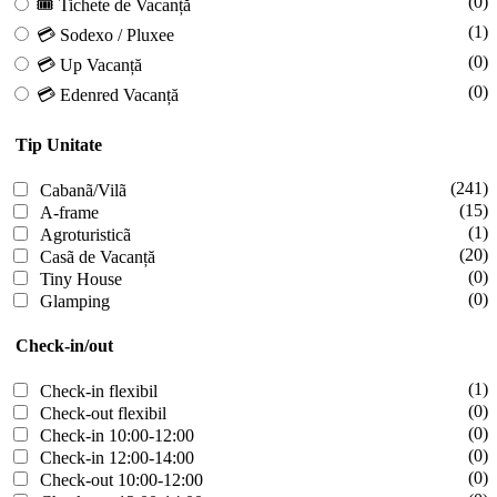
(0)
🎟 Tichete de Vacanță
(1)
💳 Sodexo / Pluxee
(0)
💳 Up Vacanță
(0)
💳 Edenred Vacanță
Tip Unitate
(241)
Cabanã/Vilã
(15)
A-frame
(1)
Agroturisticã
(20)
Casã de Vacanță
(0)
Tiny House
(0)
Glamping
Check-in/out
(1)
Check-in flexibil
(0)
Check-out flexibil
(0)
Check-in 10:00-12:00
(0)
Check-in 12:00-14:00
(0)
Check-out 10:00-12:00