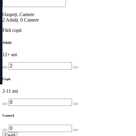
Oaspeți, Camere
2
Adulți
,
0
Camere
Fără copii
Adulți
12+ ani
Copii
2-11 ani
Cameră
Caută