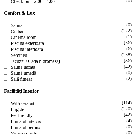
(0)
Check-out 12:00-14:00
Confort & Lux
(0)
Saună
(122)
Ciubăr
(1)
Cinema room
(36)
Piscină exterioară
(6)
Piscină interioară
(138)
Șemineu
(86)
Jacuzzi / Cadă hidromasaj
(42)
Saună uscată
(0)
Saună umedă
(2)
Sală fitness
Facilități Interior
(114)
WiFi Gratuit
(120)
Frigider
(42)
Pet friendly
(4)
Fumatul interzis
(0)
Fumatul permis
(0)
Videoproiector