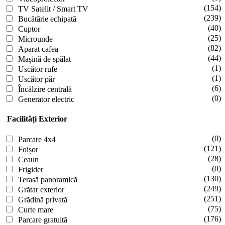
(154)
TV Satelit / Smart TV
(239)
Bucătărie echipată
(40)
Cuptor
(25)
Microunde
(82)
Aparat cafea
(44)
Mașină de spălat
(1)
Uscător rufe
(1)
Uscător păr
(6)
Încălzire centrală
(0)
Generator electric
Facilități Exterior
(0)
Parcare 4x4
(121)
Foișor
(28)
Ceaun
(0)
Frigider
(130)
Terasă panoramică
(249)
Grătar exterior
(251)
Grădină privată
(75)
Curte mare
(176)
Parcare gratuită