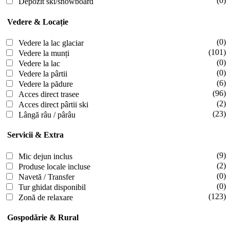
(0)
Depozit ski/snowboard
Vedere & Locație
(0)
Vedere la lac glaciar
(101)
Vedere la munți
(0)
Vedere la lac
(0)
Vedere la pârtii
(6)
Vedere la pădure
(96)
Acces direct trasee
(2)
Acces direct pârtii ski
(23)
Lângă râu / pârâu
Servicii & Extra
(9)
Mic dejun inclus
(2)
Produse locale incluse
(0)
Navetă / Transfer
(0)
Tur ghidat disponibil
(123)
Zonă de relaxare
Gospodărie & Rural