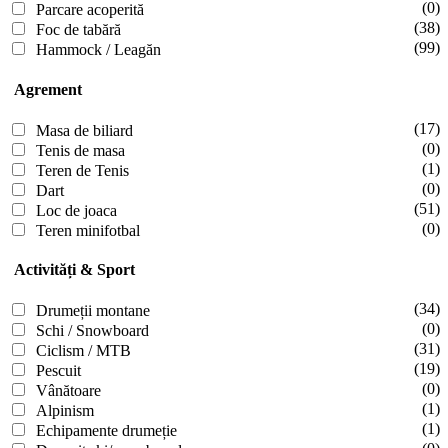
(0)
Parcare acoperită
(38)
Foc de tabără
(99)
Hammock / Leagăn
Agrement
(17)
Masa de biliard
(0)
Tenis de masa
(1)
Teren de Tenis
(0)
Dart
(51)
Loc de joaca
(0)
Teren minifotbal
Activități & Sport
(34)
Drumeții montane
(0)
Schi / Snowboard
(31)
Ciclism / MTB
(19)
Pescuit
(0)
Vânătoare
(1)
Alpinism
(1)
Echipamente drumeție