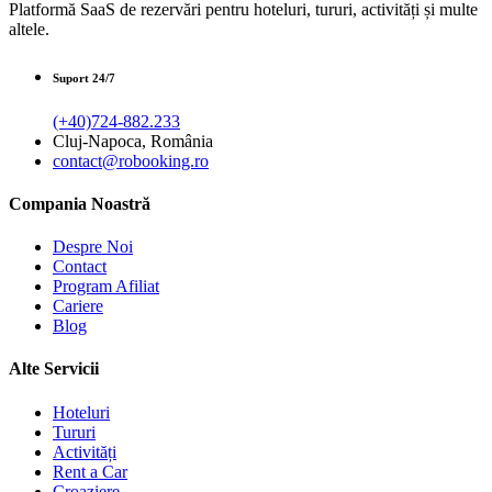
Platformă SaaS de rezervări pentru hoteluri, tururi, activități și multe
altele.
Suport 24/7
(+40)724-882.233
Cluj-Napoca, România
contact@robooking.ro
Compania Noastră
Despre Noi
Contact
Program Afiliat
Cariere
Blog
Alte Servicii
Hoteluri
Tururi
Activități
Rent a Car
Croaziere