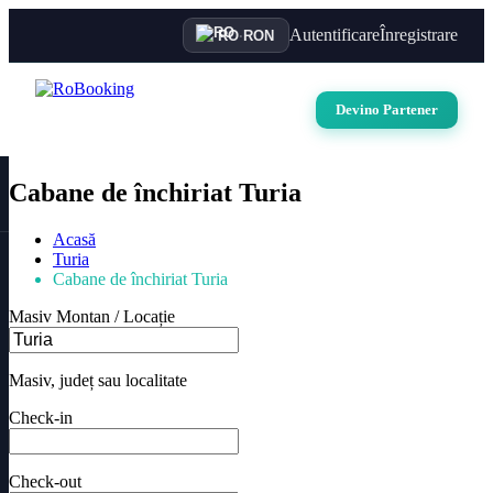
Autentificare
Înregistrare
RO
·
RON
Devino Partener
Cabane de închiriat Turia
Acasă
Turia
Cabane de închiriat Turia
Masiv Montan / Locație
Masiv, județ sau localitate
Check-in
Check-out