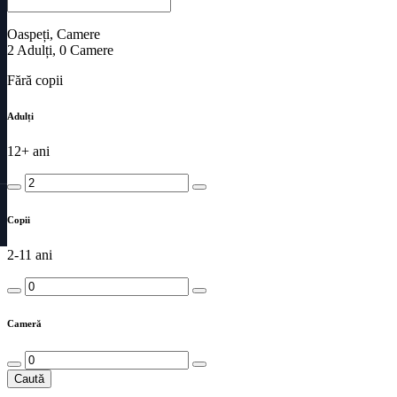
Oaspeți, Camere
2
Adulți
,
0
Camere
Fără copii
Adulți
12+ ani
Copii
2-11 ani
Cameră
Caută