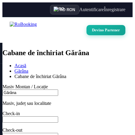
Autentificare
Înregistrare
RO
·
RON
Devino Partener
Cabane de închiriat Gărâna
Acasă
Gărâna
Cabane de închiriat Gărâna
Masiv Montan / Locație
Masiv, județ sau localitate
Check-in
Check-out