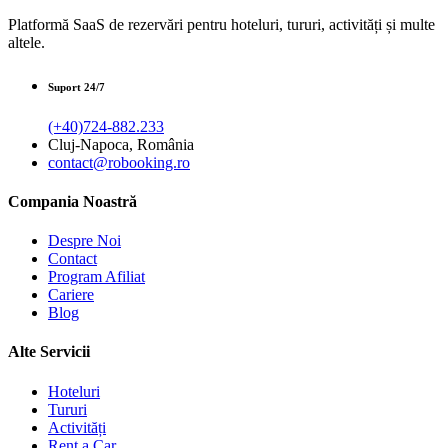
Platformă SaaS de rezervări pentru hoteluri, tururi, activități și multe
altele.
Suport 24/7
(+40)724-882.233
Cluj-Napoca, România
contact@robooking.ro
Compania Noastră
Despre Noi
Contact
Program Afiliat
Cariere
Blog
Alte Servicii
Hoteluri
Tururi
Activități
Rent a Car