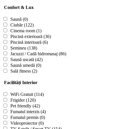
Confort & Lux
Saună
(0)
Ciubăr
(122)
Cinema room
(1)
Piscină exterioară
(36)
Piscină interioară
(6)
Șemineu
(138)
Jacuzzi / Cadă hidromasaj
(86)
Saună uscată
(42)
Saună umedă
(0)
Sală fitness
(2)
Facilități Interior
WiFi Gratuit
(114)
Frigider
(120)
Pet friendly
(42)
Fumatul interzis
(4)
Fumatul permis
(0)
Videoproiector
(0)
TV Satelit / Smart TV
(154)