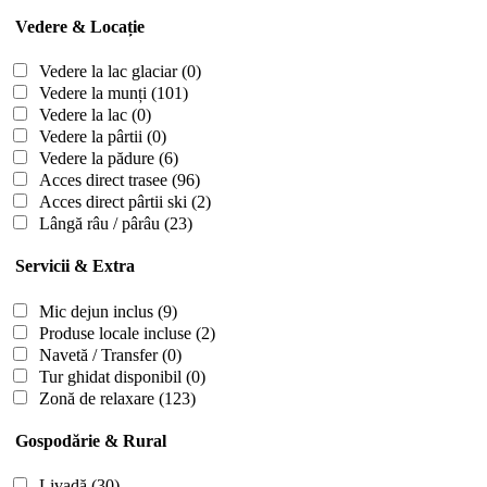
Vedere & Locație
Vedere la lac glaciar
(0)
Vedere la munți
(101)
Vedere la lac
(0)
Vedere la pârtii
(0)
Vedere la pădure
(6)
Acces direct trasee
(96)
Acces direct pârtii ski
(2)
Lângă râu / pârâu
(23)
Servicii & Extra
Mic dejun inclus
(9)
Produse locale incluse
(2)
Navetă / Transfer
(0)
Tur ghidat disponibil
(0)
Zonă de relaxare
(123)
Gospodărie & Rural
Livadă
(30)