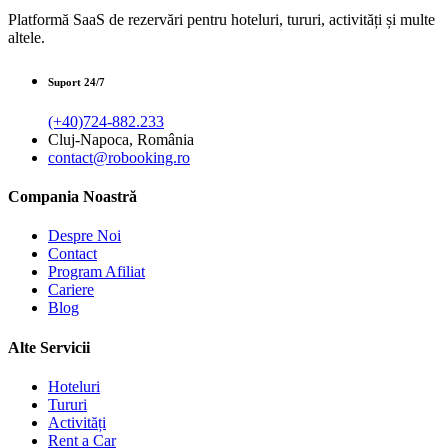
Platformă SaaS de rezervări pentru hoteluri, tururi, activități și multe
altele.
Suport 24/7
(+40)724-882.233
Cluj-Napoca, România
contact@robooking.ro
Compania Noastră
Despre Noi
Contact
Program Afiliat
Cariere
Blog
Alte Servicii
Hoteluri
Tururi
Activități
Rent a Car