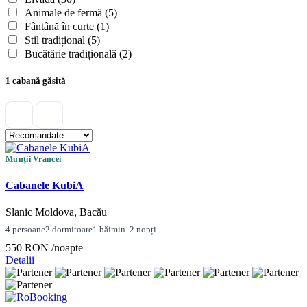
Animale de fermă
(5)
Fântână în curte
(1)
Stil tradițional
(5)
Bucătărie tradițională
(2)
1 cabană găsită
Munții Vrancei
Cabanele KubiA
Slanic Moldova, Bacău
4 persoane
2 dormitoare
1 băi
min. 2 nopți
550 RON
/noapte
Detalii