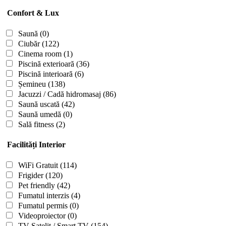
Confort & Lux
Saună
(0)
Ciubăr
(122)
Cinema room
(1)
Piscină exterioară
(36)
Piscină interioară
(6)
Șemineu
(138)
Jacuzzi / Cadă hidromasaj
(86)
Saună uscată
(42)
Saună umedă
(0)
Sală fitness
(2)
Facilități Interior
WiFi Gratuit
(114)
Frigider
(120)
Pet friendly
(42)
Fumatul interzis
(4)
Fumatul permis
(0)
Videoproiector
(0)
TV Satelit / Smart TV
(154)