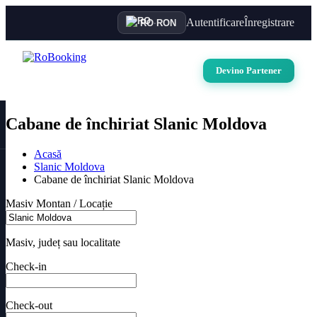
Autentificare
Înregistrare
RO
·
RON
Devino Partener
Cabane de închiriat Slanic Moldova
Acasă
Slanic Moldova
Cabane de închiriat Slanic Moldova
Masiv Montan / Locație
Masiv, județ sau localitate
Check-in
Check-out