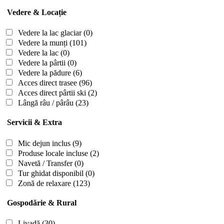
Vedere & Locație
Vedere la lac glaciar
(0)
Vedere la munți
(101)
Vedere la lac
(0)
Vedere la pârtii
(0)
Vedere la pădure
(6)
Acces direct trasee
(96)
Acces direct pârtii ski
(2)
Lângă râu / pârâu
(23)
Servicii & Extra
Mic dejun inclus
(9)
Produse locale incluse
(2)
Navetă / Transfer
(0)
Tur ghidat disponibil
(0)
Zonă de relaxare
(123)
Gospodărie & Rural
Livadă
(30)