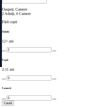
Oaspeți, Camere
2
Adulți
,
0
Camere
Fără copii
Adulți
12+ ani
Copii
2-11 ani
Cameră
Caută