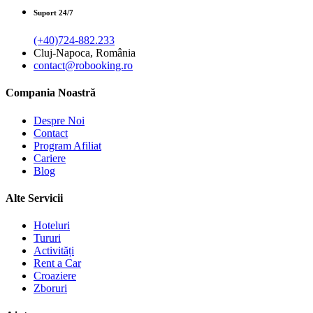
Suport 24/7
(+40)724-882.233
Cluj-Napoca, România
contact@robooking.ro
Compania Noastră
Despre Noi
Contact
Program Afiliat
Cariere
Blog
Alte Servicii
Hoteluri
Tururi
Activități
Rent a Car
Croaziere
Zboruri