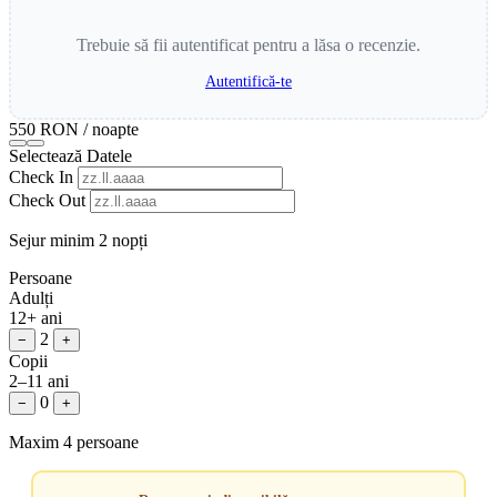
Trebuie să fii autentificat pentru a lăsa o recenzie.
Autentifică-te
550 RON
/ noapte
Selectează Datele
Check In
Check Out
Sejur minim 2 nopți
Persoane
Adulți
12+ ani
2
−
+
Copii
2–11 ani
0
−
+
Maxim 4 persoane