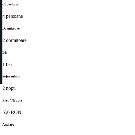
Capacitate
4 persoane
Dormitoare
2 dormitoare
Băi
1 băi
Sejur minim
2 nopți
Preț / Noapte
550 RON
Anulare