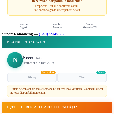
Rezervare indisponibilă momentan
Proprietarul nu și-a confirmat contul.
Poți contacta gazda direct pentru detalii.
Rezervare
Fără Taxe
Anulare
Sigură
Ascunse
Gratuită 72h
Suport
Robooking
—
(+40)724-882.233
PROPRIETAR / GAZDĂ
Neverificat
N
Partener din mai 2026
Neverificat
Soon
Mesaj
Chat
Datele de contact ale acestei cabane nu au fost încă verificate. Contactul direct
nu este disponibil momentan.
EȘTI PROPRIETARUL ACESTEI UNITĂȚI?