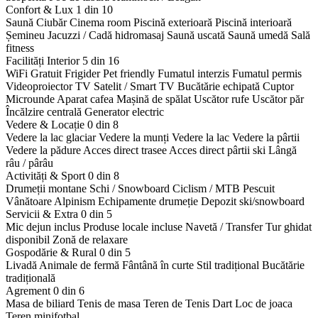
Confort & Lux
1 din 10
Saună
Ciubăr
Cinema room
Piscină exterioară
Piscină interioară
Șemineu
Jacuzzi / Cadă hidromasaj
Saună uscată
Saună umedă
Sală
fitness
Facilități Interior
5 din 16
WiFi Gratuit
Frigider
Pet friendly
Fumatul interzis
Fumatul permis
Videoproiector
TV Satelit / Smart TV
Bucătărie echipată
Cuptor
Microunde
Aparat cafea
Mașină de spălat
Uscător rufe
Uscător păr
Încălzire centrală
Generator electric
Vedere & Locație
0 din 8
Vedere la lac glaciar
Vedere la munți
Vedere la lac
Vedere la pârtii
Vedere la pădure
Acces direct trasee
Acces direct pârtii ski
Lângă
râu / pârâu
Activități & Sport
0 din 8
Drumeții montane
Schi / Snowboard
Ciclism / MTB
Pescuit
Vânătoare
Alpinism
Echipamente drumeție
Depozit ski/snowboard
Servicii & Extra
0 din 5
Mic dejun inclus
Produse locale incluse
Navetă / Transfer
Tur ghidat
disponibil
Zonă de relaxare
Gospodărie & Rural
0 din 5
Livadă
Animale de fermă
Fântână în curte
Stil tradițional
Bucătărie
tradițională
Agrement
0 din 6
Masa de biliard
Tenis de masa
Teren de Tenis
Dart
Loc de joaca
Teren minifotbal