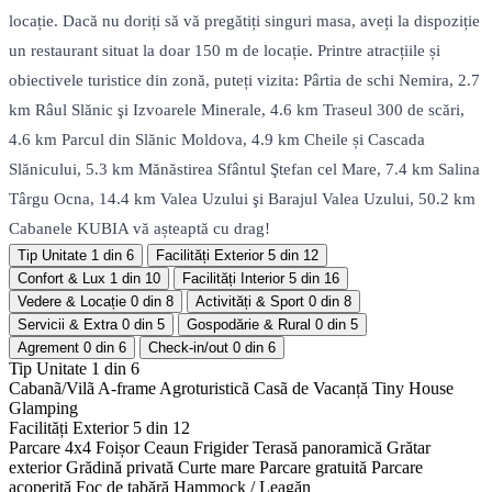
locație. Dacă nu doriți să vă pregătiți singuri masa, aveți la dispoziție
un restaurant situat la doar 150 m de locație. Printre atracțiile și
obiectivele turistice din zonă, puteți vizita: Pârtia de schi Nemira, 2.7
km Râul Slănic şi Izvoarele Minerale, 4.6 km Traseul 300 de scări,
4.6 km Parcul din Slănic Moldova, 4.9 km Cheile și Cascada
Slănicului, 5.3 km Mănăstirea Sfântul Ştefan cel Mare, 7.4 km Salina
Târgu Ocna, 14.4 km Valea Uzului şi Barajul Valea Uzului, 50.2 km
Cabanele KUBIA vă așteaptă cu drag!
Tip Unitate
1 din 6
Facilități Exterior
5 din 12
Confort & Lux
1 din 10
Facilități Interior
5 din 16
Vedere & Locație
0 din 8
Activități & Sport
0 din 8
Servicii & Extra
0 din 5
Gospodărie & Rural
0 din 5
Agrement
0 din 6
Check-in/out
0 din 6
Tip Unitate
1 din 6
Cabanã/Vilã
A-frame
Agroturisticã
Casã de Vacanță
Tiny House
Glamping
Facilități Exterior
5 din 12
Parcare 4x4
Foișor
Ceaun
Frigider
Terasă panoramică
Grătar
exterior
Grădină privată
Curte mare
Parcare gratuită
Parcare
acoperită
Foc de tabără
Hammock / Leagăn