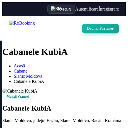
Autentificare
Înregistrare
RO
·
RON
Devino Partener
Cabanele KubiA
Acasă
Cabane
Slanic Moldova
Cabanele KubiA
Munții Vrancei
Cabanele KubiA
Slanic Moldova, județul Bacău, Slanic Moldova, Bacău, România