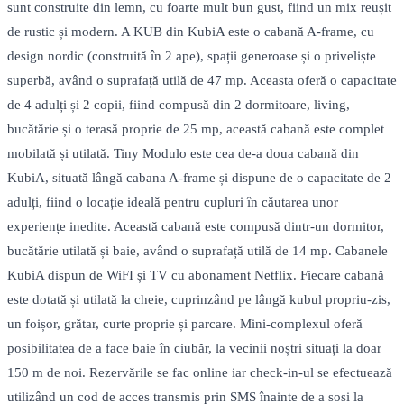
sunt construite din lemn, cu foarte mult bun gust, fiind un mix reușit
de rustic și modern. A KUB din KubiA este o cabană A-frame, cu
design nordic (construită în 2 ape), spații generoase și o priveliște
superbă, având o suprafață utilă de 47 mp. Aceasta oferă o capacitate
de 4 adulți și 2 copii, fiind compusă din 2 dormitoare, living,
bucătărie și o terasă proprie de 25 mp, această cabană este complet
mobilată și utilată. Tiny Modulo este cea de-a doua cabană din
KubiA, situată lângă cabana A-frame și dispune de o capacitate de 2
adulți, fiind o locație ideală pentru cupluri în căutarea unor
experiențe inedite. Această cabană este compusă dintr-un dormitor,
bucătărie utilată și baie, având o suprafață utilă de 14 mp. Cabanele
KubiA dispun de WiFI și TV cu abonament Netflix. Fiecare cabană
este dotată și utilată la cheie, cuprinzând pe lângă kubul propriu-zis,
un foișor, grătar, curte proprie și parcare. Mini-complexul oferă
posibilitatea de a face baie în ciubăr, la vecinii noștri situați la doar
150 m de noi. Rezervările se fac online iar check-in-ul se efectuează
utilizând un cod de acces transmis prin SMS înainte de a sosi la