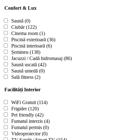
Confort & Lux
Saună
(0)
Ciubăr
(122)
Cinema room
(1)
Piscină exterioară
(36)
Piscină interioară
(6)
Șemineu
(138)
Jacuzzi / Cadă hidromasaj
(86)
Saună uscată
(42)
Saună umedă
(0)
Sală fitness
(2)
Facilități Interior
WiFi Gratuit
(114)
Frigider
(120)
Pet friendly
(42)
Fumatul interzis
(4)
Fumatul permis
(0)
Videoproiector
(0)
TV Satelit / Smart TV
(154)