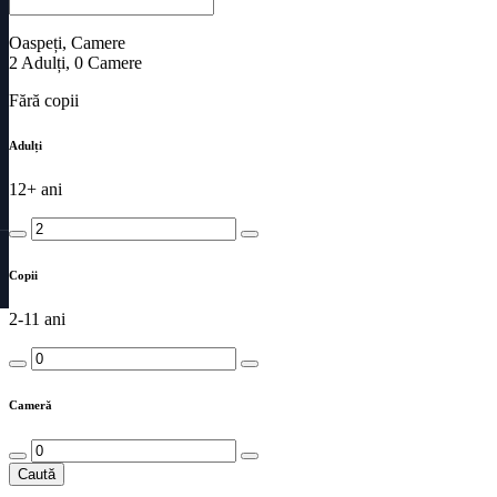
Oaspeți, Camere
2
Adulți
,
0
Camere
Fără copii
Adulți
12+ ani
Copii
2-11 ani
Cameră
Caută