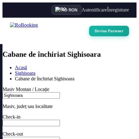
Autentificare
Înregistrare
RO
·
RON
Devino Partener
Cabane de închiriat Sighisoara
Acasă
Sighisoara
Cabane de închiriat Sighisoara
Masiv Montan / Locație
Masiv, județ sau localitate
Check-in
Check-out