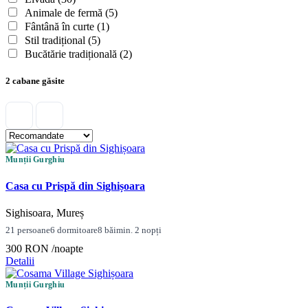
Animale de fermă
(5)
Fântână în curte
(1)
Stil tradițional
(5)
Bucătărie tradițională
(2)
2 cabane găsite
Munții Gurghiu
Casa cu Prispă din Sighișoara
Sighisoara, Mureș
21 persoane
6 dormitoare
8 băi
min. 2 nopți
300 RON
/noapte
Detalii
Munții Gurghiu