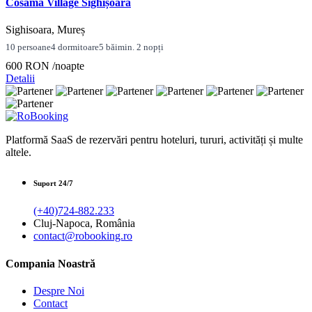
Cosama Village Sighișoara
Sighisoara, Mureș
10 persoane
4 dormitoare
5 băi
min. 2 nopți
600 RON
/noapte
Detalii
Platformă SaaS de rezervări pentru hoteluri, tururi, activități și multe
altele.
Suport 24/7
(+40)724-882.233
Cluj-Napoca, România
contact@robooking.ro
Compania Noastră
Despre Noi
Contact