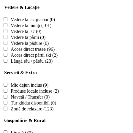
Vedere & Locație
Vedere la lac glaciar
(0)
Vedere la munți
(101)
Vedere la lac
(0)
Vedere la pârtii
(0)
Vedere la pădure
(6)
Acces direct trasee
(96)
Acces direct pârtii ski
(2)
Lângă râu / pârâu
(23)
Servicii & Extra
Mic dejun inclus
(9)
Produse locale incluse
(2)
Navetă / Transfer
(0)
Tur ghidat disponibil
(0)
Zonă de relaxare
(123)
Gospodărie & Rural
Livadă
(30)