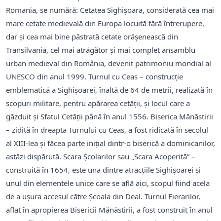
Romania, se numără: Cetatea Sighişoara, considerată cea mai
mare cetate medievală din Europa locuită fără întrerupere,
dar şi cea mai bine păstrată cetate orășenească din
Transilvania, cel mai atrăgător şi mai complet ansamblu
urban medieval din România, devenit patrimoniu mondial al
UNESCO din anul 1999. Turnul cu Ceas – construcţie
emblematică a Sighişoarei, înaltă de 64 de metrii, realizată în
scopuri militare, pentru apărarea cetăţii, şi locul care a
găzduit şi Sfatul Cetăţii până în anul 1556. Biserica Mănăstirii
– zidită în dreapta Turnului cu Ceas, a fost ridicată în secolul
al XIII-lea şi făcea parte iniţial dintr-o biserică a dominicanilor,
astăzi dispărută. Scara Şcolarilor sau „Scara Acoperită” –
construită în 1654, este una dintre atracţiile Sighişoarei şi
unul din elementele unice care se află aici, scopul fiind acela
de a uşura accesul către Şcoala din Deal. Turnul Fierarilor,
aflat în apropierea Bisericii Mănăstirii, a fost construit în anul