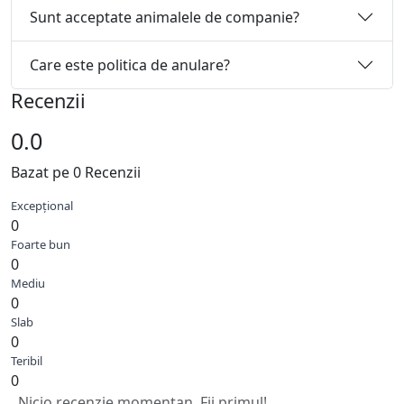
Sunt acceptate animalele de companie?
Care este politica de anulare?
Recenzii
0.0
Bazat pe 0 Recenzii
Excepțional
0
Foarte bun
0
Mediu
0
Slab
0
Teribil
0
Nicio recenzie momentan. Fii primul!