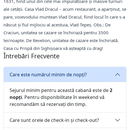
1631, fiind unul din cele mai impunătoare şi masive turnuri
ale cetăţii. Casa Vlad Dracul – acum restaurant, a aparţinut, se
pare, voievodului muntean Vlad Dracul, fiind locul în care s-a
născut şi fiul mijlociu al acestuia, Vlad Tepeş. Obs.: De
Craciun, unitatea se cazare se închiriază pentru 3500
lei/noapte. De Revelion, unitatea de cazare este închiriată.
Casa cu Prispă din Sighișoara vă așteaptă cu drag!
Întrebări Frecvente
Care este numărul minim de nopți?
Sejurul minim pentru această cabană este de
2
nopți
. Pentru disponibilitate în weekend vă
recomandăm să rezervați din timp.
Care sunt orele de check-in și check-out?