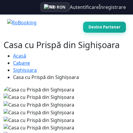
Autentificare
Înregistrare
RO
·
RON
Devino Partener
Casa cu Prispă din Sighișoara
Acasă
Cabane
Sighisoara
Casa cu Prispă din Sighișoara