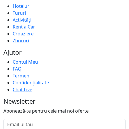
Hoteluri
Tururi
Activități
Rent a Car
Croaziere
Zboruri
Ajutor
Contul Meu
FAQ
Termeni
Confidențialitate
Chat Live
Newsletter
Abonează-te pentru cele mai noi oferte