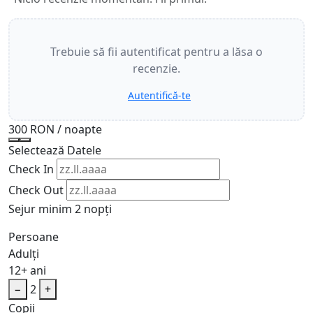
Trebuie să fii autentificat pentru a lăsa o
recenzie.
Autentifică-te
300 RON
/ noapte
Selectează Datele
Check In
Check Out
Sejur minim 2 nopți
Persoane
Adulți
12+ ani
−
2
+
Copii