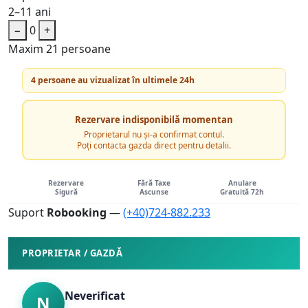
2–11 ani
−
0
+
Maxim 21 persoane
4 persoane au vizualizat în ultimele 24h
Rezervare indisponibilă momentan
Proprietarul nu și-a confirmat contul.
Poți contacta gazda direct pentru detalii.
Rezervare
Fără Taxe
Anulare
Sigură
Ascunse
Gratuită 72h
Suport
Robooking
—
(+40)724-882.233
PROPRIETAR / GAZDĂ
Neverificat
N