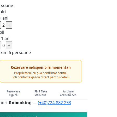
rsoane
lți
+ ani
2
+
pii
11 ani
0
+
xim 6 persoane
Rezervare indisponibilă momentan
Proprietarul nu și-a confirmat contul.
Poți contacta gazda direct pentru detalii.
Rezervare
Fără Taxe
Anulare
Sigură
Ascunse
Gratuită 72h
port
Robooking
—
(+40)724-882.233