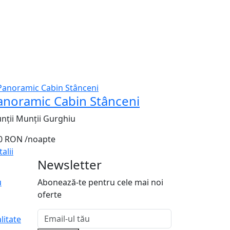
anoramic Cabin Stânceni
nții Munții Gurghiu
0 RON
/noapte
alii
Newsletter
u
Abonează-te pentru cele mai noi
oferte
litate