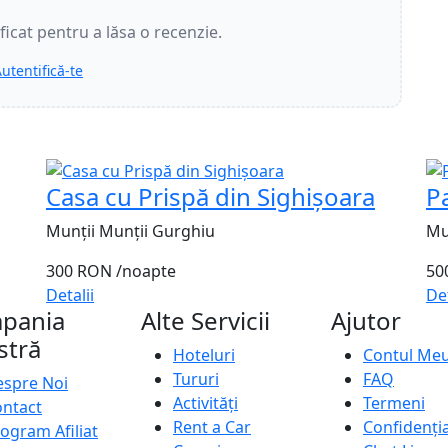
ificat pentru a lăsa o recenzie.
utentifică-te
Casa cu Prispă din Sighișoara
P
Munții Munții Gurghiu
Mu
300 RON
/noapte
50
Detalii
Det
pania
Alte Servicii
Ajutor
stră
Hoteluri
Contul Me
Tururi
FAQ
spre Noi
Activități
Termeni
ntact
Rent a Car
Confidenția
ogram Afiliat