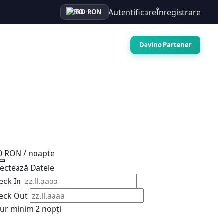
Autentificare
Înregistrare
RO
·
RON
Auto
Croaziere
Contact
Devino Partener
0 RON
/ noapte
lectează Datele
eck In
eck Out
jur minim 2 nopți