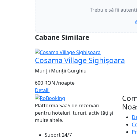
Trebuie să fii autent
A
Cabane Similare
Cosama Village Sighișoara
Munții Munții Gurghiu
600 RON
/noapte
Detalii
Com
Noa
Platformă SaaS de rezervări
pentru hoteluri, tururi, activități și
De
multe altele.
Co
Pr
Suport 24/7