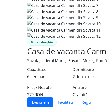
Munții Gurghiu
Casa de vacanta Carm
Sovata, județul Mureș, Sovata, Mureș, Româ
Capacitate
Dormitoare
6 persoane
2 dormitoare
Preț / Noapte
Anulare
270 RON
Gratuită
Descriere
Facilități
Reguli