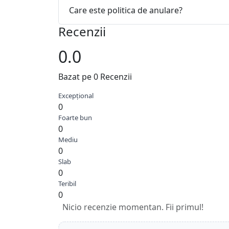
Care este politica de anulare?
Recenzii
0.0
Bazat pe 0 Recenzii
Excepțional
0
Foarte bun
0
Mediu
0
Slab
0
Teribil
0
Nicio recenzie momentan. Fii primul!