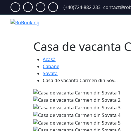
(+40)724-882.233
contact@rob
Acasă
Casa de vacanta 
Acasă
Cabane
Sovata
Casa de vacanta Carmen din Sov...