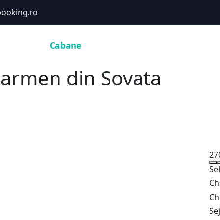
ooking.ro
Hoteluri
Cabane
Tururi
Activități
Zboruri
Carmen din Sovata
Toate pozele (12)
27
Se
Ch
Ch
Se