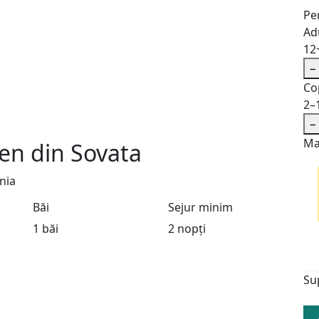
Pe
Adu
12
−
Co
2–
−
Ma
en din Sovata
nia
Băi
Sejur minim
1 băi
2 nopți
Su