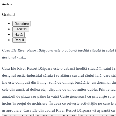
Anulare
Gratuită
Descriere
Facilități
Hartă
Reguli
Casa Ele River Resort Băișoara este o cabană inedită situată în satul
designul rust...
Casa Ele River Resort Băișoara este o cabană inedită situată în satul 
designul rustic-industrial căruia i se alătura susurul râului Iară, care
Ele este compusă din living, zonă de dining, bucătărie, un dormitor dubl
cele din urmă, al doilea etaj, dispune de un dormitor dublu. Printre fac
amatorii de pizza sau pâine la vatră Curte generoasă cu priveliște spre 
inclus în prețul de închiriere. În ceea ce privește activitățile pe care l
în apropiere. Casa Ele din cadrul River Resort Băișoara vă așteaptă cu