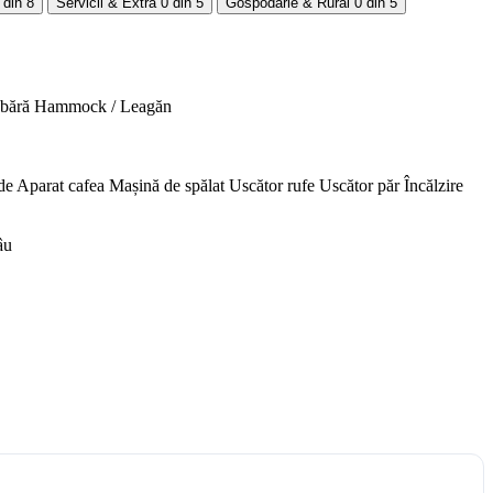
 din 8
Servicii & Extra
0 din 5
Gospodărie & Rural
0 din 5
abără
Hammock / Leagăn
de
Aparat cafea
Mașină de spălat
Uscător rufe
Uscător păr
Încălzire
âu