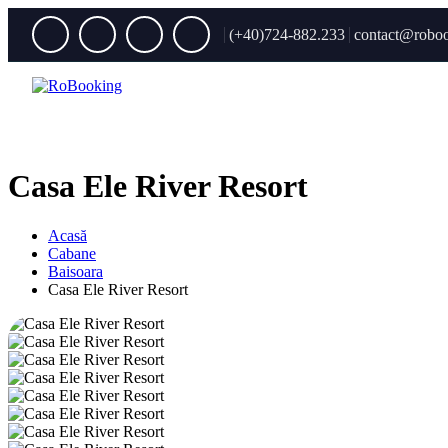
(+40)724-882.233
contact@roboo
Casa Ele River Resort
Acasă
Cabane
Baisoara
Casa Ele River Resort