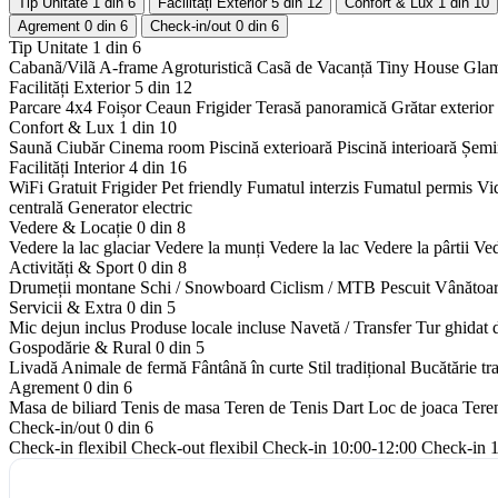
Tip Unitate
1 din 6
Facilități Exterior
5 din 12
Confort & Lux
1 din 10
Agrement
0 din 6
Check-in/out
0 din 6
Tip Unitate
1 din 6
Cabanã/Vilã
A-frame
Agroturisticã
Casã de Vacanță
Tiny House
Gla
Facilități Exterior
5 din 12
Parcare 4x4
Foișor
Ceaun
Frigider
Terasă panoramică
Grătar exterior
Confort & Lux
1 din 10
Saună
Ciubăr
Cinema room
Piscină exterioară
Piscină interioară
Șemi
Facilități Interior
4 din 16
WiFi Gratuit
Frigider
Pet friendly
Fumatul interzis
Fumatul permis
Vi
centrală
Generator electric
Vedere & Locație
0 din 8
Vedere la lac glaciar
Vedere la munți
Vedere la lac
Vedere la pârtii
Ved
Activități & Sport
0 din 8
Drumeții montane
Schi / Snowboard
Ciclism / MTB
Pescuit
Vânătoa
Servicii & Extra
0 din 5
Mic dejun inclus
Produse locale incluse
Navetă / Transfer
Tur ghidat 
Gospodărie & Rural
0 din 5
Livadă
Animale de fermă
Fântână în curte
Stil tradițional
Bucătărie tr
Agrement
0 din 6
Masa de biliard
Tenis de masa
Teren de Tenis
Dart
Loc de joaca
Tere
Check-in/out
0 din 6
Check-in flexibil
Check-out flexibil
Check-in 10:00-12:00
Check-in 