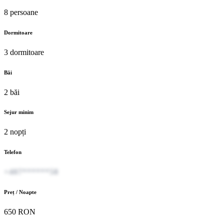
8 persoane
Dormitoare
3 dormitoare
Băi
2 băi
Sejur minim
2 nopți
Telefon
+407******58
Preț / Noapte
650 RON