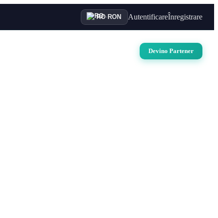
Autentificare
Înregistrare
RO
·
RON
uri
Auto
Croaziere
Contact
Devino Partener