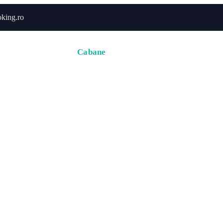
king.ro
Acasă
Hoteluri
Cabane
Tururi
Activități
Zbor