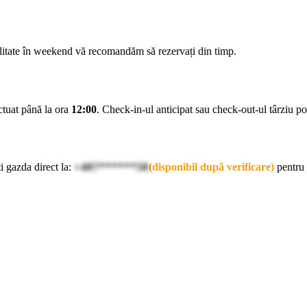
ilitate în weekend vă recomandăm să rezervați din timp.
ectuat până la ora
12:00
. Check-in-ul anticipat sau check-out-ul târziu pot 
i gazda direct la:
+407******58
(disponibil după verificare)
pentru 