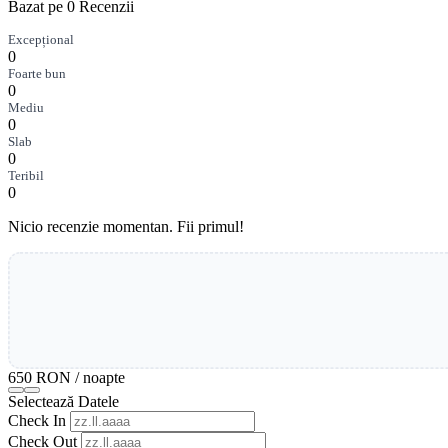
Bazat pe 0 Recenzii
Excepțional
0
Foarte bun
0
Mediu
0
Slab
0
Teribil
0
Nicio recenzie momentan. Fii primul!
650 RON
/ noapte
Selectează Datele
Check In
Check Out