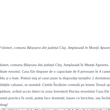
 Frăsinet, comuna Băișoara din județul Cluj. Amplasată în Munții Apuse
Frăsinet, comuna Băișoara din județul Cluj. Amplasată în Munții Apuseni,
 străbate resortul. Casa Ele dispune de o capacitate de 8 persoane în 4 cam
u și o baie. Primul etaj al casei pune la dispoziția turiștilor 2 dormitoa
ilitățile cabanei, se numără: Ciubăr Încălzire centrală pe lemne Terasă sp
pădure, având acces direct la zona forestieră Piscina resortului Casa Ele
e puteți practica în zonă, puteți face drumeții, trasee cu bicicleta, sau înc
 drag!