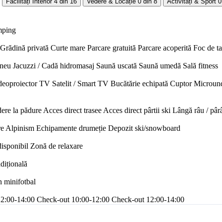
Facilități Interior
4 din 16
Vedere & Locație
0 din 8
Activități & Sport
0
mping
Grădină privată
Curte mare
Parcare gratuită
Parcare acoperită
Foc de t
neu
Jacuzzi / Cadă hidromasaj
Saună uscată
Saună umedă
Sală fitness
deoproiector
TV Satelit / Smart TV
Bucătărie echipată
Cuptor
Microun
ere la pădure
Acces direct trasee
Acces direct pârtii ski
Lângă râu / pâr
re
Alpinism
Echipamente drumeție
Depozit ski/snowboard
disponibil
Zonă de relaxare
adițională
n minifotbal
12:00-14:00
Check-out 10:00-12:00
Check-out 12:00-14:00