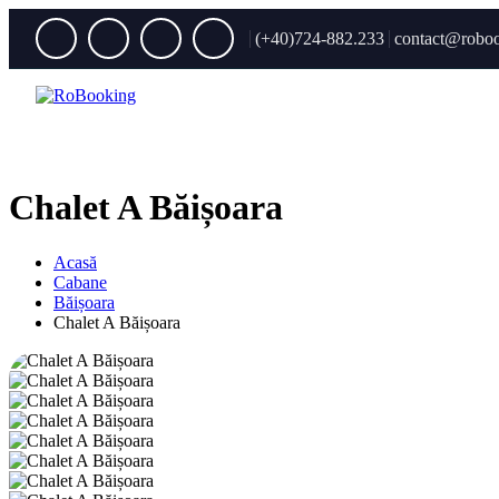
(+40)724-882.233
contact@roboo
Chalet A Băișoara
Acasă
Cabane
Băișoara
Chalet A Băișoara