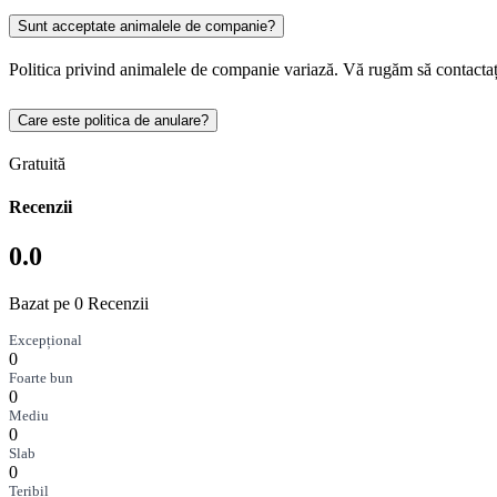
Sunt acceptate animalele de companie?
Politica privind animalele de companie variază. Vă rugăm să contactaț
Care este politica de anulare?
Gratuită
Recenzii
0.0
Bazat pe 0 Recenzii
Excepțional
0
Foarte bun
0
Mediu
0
Slab
0
Teribil