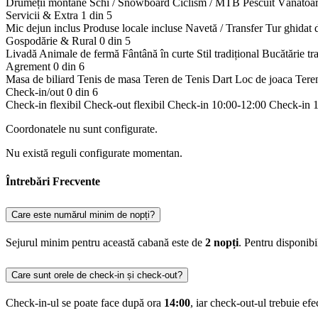
Drumeții montane
Schi / Snowboard
Ciclism / MTB
Pescuit
Vânătoa
Servicii & Extra
1 din 5
Mic dejun inclus
Produse locale incluse
Navetă / Transfer
Tur ghidat 
Gospodărie & Rural
0 din 5
Livadă
Animale de fermă
Fântână în curte
Stil tradițional
Bucătărie tr
Agrement
0 din 6
Masa de biliard
Tenis de masa
Teren de Tenis
Dart
Loc de joaca
Tere
Check-in/out
0 din 6
Check-in flexibil
Check-out flexibil
Check-in 10:00-12:00
Check-in 
Coordonatele nu sunt configurate.
Nu există reguli configurate momentan.
Întrebări Frecvente
Care este numărul minim de nopți?
Sejurul minim pentru această cabană este de
2 nopți
. Pentru disponib
Care sunt orele de check-in și check-out?
Check-in-ul se poate face după ora
14:00
, iar check-out-ul trebuie ef