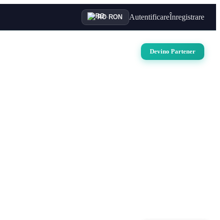
Autentificare
Înregistrare
RO
·
RON
uri
Auto
Croaziere
Contact
Devino Partener