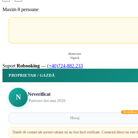
Maxim 8 persoane
Rezervare
Sigură
Suport
Robooking
—
(+40)724-882.233
PROPRIETAR / GAZDĂ
Neverificat
N
Partener din mai 2026
Neverificat
Mesaj
Datele de contact ale acestei cabane nu au fost încă verificate. Contactul direct nu est