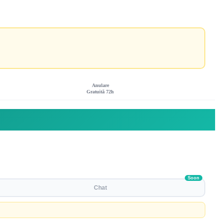
Anulare
Gratuită 72h
Soon
Chat