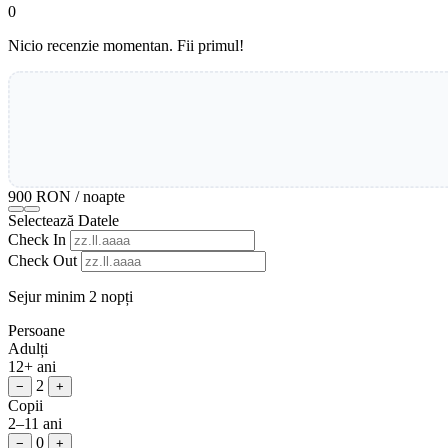
0
Nicio recenzie momentan. Fii primul!
900 RON
/ noapte
Selectează Datele
Check In
Check Out
Sejur minim 2 nopți
Persoane
Adulți
12+ ani
2
−
+
Copii
2–11 ani
0
−
+