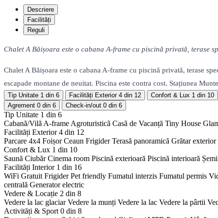
Descriere
Facilități
Reguli
Chalet A Băișoara este o cabana A-frame cu piscină privată, terase spe
Chalet A Băișoara este o cabana A-frame cu piscină privată, terase spec
escapade montane de neuitat. Piscina este contra cost. Stațiunea Muntel
Tip Unitate
1 din 6
Facilități Exterior
4 din 12
Confort & Lux
1 din 10
Agrement
0 din 6
Check-in/out
0 din 6
Tip Unitate
1 din 6
Cabanã/Vilã
A-frame
Agroturisticã
Casã de Vacanță
Tiny House
Gla
Facilități Exterior
4 din 12
Parcare 4x4
Foișor
Ceaun
Frigider
Terasă panoramică
Grătar exterior
Confort & Lux
1 din 10
Saună
Ciubăr
Cinema room
Piscină exterioară
Piscină interioară
Șemi
Facilități Interior
1 din 16
WiFi Gratuit
Frigider
Pet friendly
Fumatul interzis
Fumatul permis
Vi
centrală
Generator electric
Vedere & Locație
2 din 8
Vedere la lac glaciar
Vedere la munți
Vedere la lac
Vedere la pârtii
Ved
Activități & Sport
0 din 8