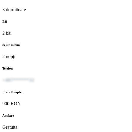
3 dormitoare
Băi
2 băi
Sejur minim
2 nopți
Telefon
+407******32
Preț / Noapte
900 RON
Anulare
Gratuită