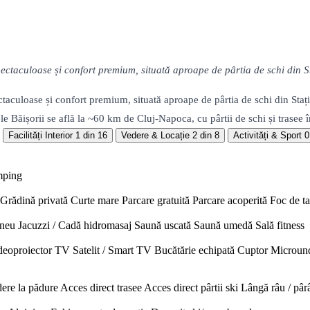
ctaculoase și confort premium, situată aproape de pârtia de schi din St
taculoase și confort premium, situată aproape de pârtia de schi din Staț
e Băișorii se află la ~60 km de Cluj-Napoca, cu pârtii de schi și trasee 
Facilități Interior
1 din 16
Vedere & Locație
2 din 8
Activități & Sport
0
mping
Grădină privată
Curte mare
Parcare gratuită
Parcare acoperită
Foc de t
neu
Jacuzzi / Cadă hidromasaj
Saună uscată
Saună umedă
Sală fitness
deoproiector
TV Satelit / Smart TV
Bucătărie echipată
Cuptor
Microun
ere la pădure
Acces direct trasee
Acces direct pârtii ski
Lângă râu / pâr