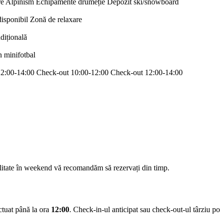
re
Alpinism
Echipamente drumeție
Depozit ski/snowboard
disponibil
Zonă de relaxare
adițională
n minifotbal
12:00-14:00
Check-out 10:00-12:00
Check-out 12:00-14:00
ilitate în weekend vă recomandăm să rezervați din timp.
ectuat până la ora
12:00
. Check-in-ul anticipat sau check-out-ul târziu pot 