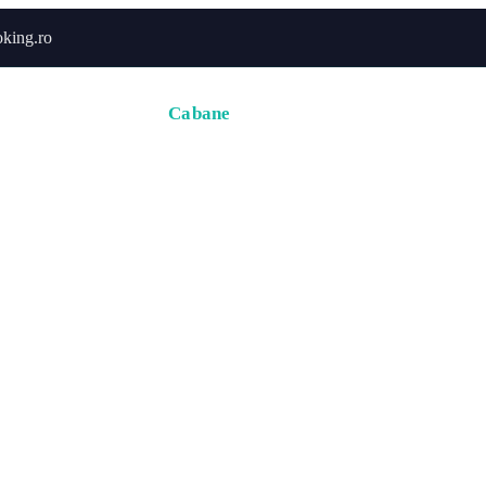
king.ro
Acasă
Hoteluri
Cabane
Tururi
Activități
Zbor