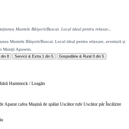
ațiunea Muntele Băișorii/Buscat. Locul ideal pentru relaxar...
iunea Muntele Băișorii/Buscat. Locul ideal pentru relaxare, aventură și
în Munții Apuseni.
 din 8
Servicii & Extra
1 din 5
Gospodărie & Rural
0 din 5
abără
Hammock / Leagăn
de
Aparat cafea
Mașină de spălat
Uscător rufe
Uscător păr
Încălzire
âu