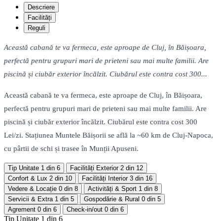
Descriere
Facilități
Reguli
Această cabană te va fermeca, este aproape de Cluj, în Băișoara,
perfectă pentru grupuri mari de prieteni sau mai multe familii. Are
piscină și ciubăr exterior încălzit. Ciubărul este contra cost 300...
Această cabană te va fermeca, este aproape de Cluj, în Băișoara,
perfectă pentru grupuri mari de prieteni sau mai multe familii. Are
piscină și ciubăr exterior încălzit. Ciubărul este contra cost 300
Lei/zi. Stațiunea Muntele Băișorii se află la ~60 km de Cluj-Napoca,
cu pârtii de schi și trasee în Munții Apuseni.
Tip Unitate
1 din 6
Facilități Exterior
2 din 12
Confort & Lux
2 din 10
Facilități Interior
3 din 16
Vedere & Locație
0 din 8
Activități & Sport
1 din 8
Servicii & Extra
1 din 5
Gospodărie & Rural
0 din 5
Agrement
0 din 6
Check-in/out
0 din 6
Tip Unitate
1 din 6