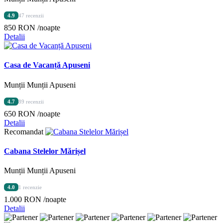
4.9
47 recenzii
850 RON
/noapte
Detalii
Casa de Vacanță Apuseni
Munții Munții Apuseni
4.7
89 recenzii
650 RON
/noapte
Detalii
Recomandat
Cabana Stelelor Mărișel
Munții Munții Apuseni
4.0
1 recenzie
1.000 RON
/noapte
Detalii