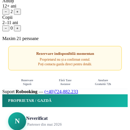
Adulți
12+ ani
2
−
+
Copii
2–11 ani
0
−
+
Maxim 21 persoane
Rezervare indisponibilă momentan
Proprietarul nu și-a confirmat contul.
Poți contacta gazda direct pentru detalii.
Rezervare
Fără Taxe
Anulare
Sigură
Ascunse
Gratuită 72h
Suport
Robooking
—
(+40)724-882.233
PROPRIETAR / GAZDĂ
Neverificat
N
Partener din mai 2026