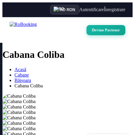
Autentificare
Înregistrare
RO
·
RON
Devino Partener
Cabana Coliba
Acasă
Cabane
Băișoara
Cabana Coliba