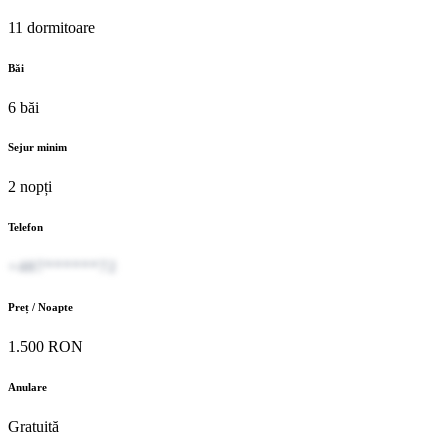
11 dormitoare
Băi
6 băi
Sejur minim
2 nopți
Telefon
+407******72
Preț / Noapte
1.500 RON
Anulare
Gratuită