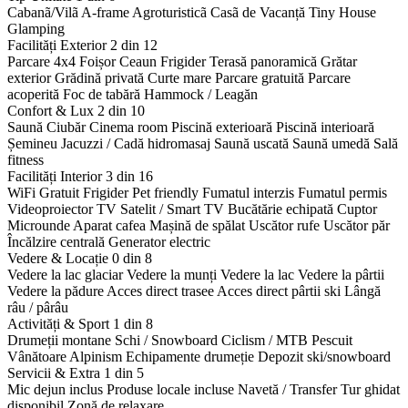
Cabanã/Vilã
A-frame
Agroturisticã
Casã de Vacanță
Tiny House
Glamping
Facilități Exterior
2 din 12
Parcare 4x4
Foișor
Ceaun
Frigider
Terasă panoramică
Grătar
exterior
Grădină privată
Curte mare
Parcare gratuită
Parcare
acoperită
Foc de tabără
Hammock / Leagăn
Confort & Lux
2 din 10
Saună
Ciubăr
Cinema room
Piscină exterioară
Piscină interioară
Șemineu
Jacuzzi / Cadă hidromasaj
Saună uscată
Saună umedă
Sală
fitness
Facilități Interior
3 din 16
WiFi Gratuit
Frigider
Pet friendly
Fumatul interzis
Fumatul permis
Videoproiector
TV Satelit / Smart TV
Bucătărie echipată
Cuptor
Microunde
Aparat cafea
Mașină de spălat
Uscător rufe
Uscător păr
Încălzire centrală
Generator electric
Vedere & Locație
0 din 8
Vedere la lac glaciar
Vedere la munți
Vedere la lac
Vedere la pârtii
Vedere la pădure
Acces direct trasee
Acces direct pârtii ski
Lângă
râu / pârâu
Activități & Sport
1 din 8
Drumeții montane
Schi / Snowboard
Ciclism / MTB
Pescuit
Vânătoare
Alpinism
Echipamente drumeție
Depozit ski/snowboard
Servicii & Extra
1 din 5
Mic dejun inclus
Produse locale incluse
Navetă / Transfer
Tur ghidat
disponibil
Zonă de relaxare