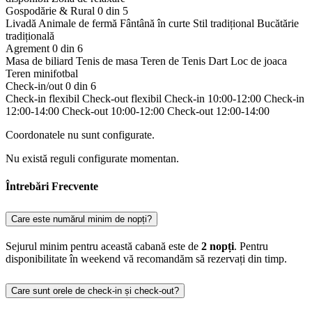
Gospodărie & Rural
0 din 5
Livadă
Animale de fermă
Fântână în curte
Stil tradițional
Bucătărie
tradițională
Agrement
0 din 6
Masa de biliard
Tenis de masa
Teren de Tenis
Dart
Loc de joaca
Teren minifotbal
Check-in/out
0 din 6
Check-in flexibil
Check-out flexibil
Check-in 10:00-12:00
Check-in
12:00-14:00
Check-out 10:00-12:00
Check-out 12:00-14:00
Coordonatele nu sunt configurate.
Nu există reguli configurate momentan.
Întrebări Frecvente
Care este numărul minim de nopți?
Sejurul minim pentru această cabană este de
2 nopți
. Pentru
disponibilitate în weekend vă recomandăm să rezervați din timp.
Care sunt orele de check-in și check-out?