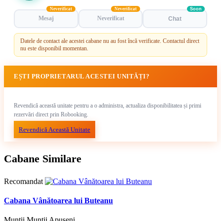
Neverificat
Neverificat
Soon
Mesaj
Neverificat
Chat
Datele de contact ale acestei cabane nu au fost încă verificate. Contactul direct
nu este disponibil momentan.
EȘTI PROPRIETARUL ACESTEI UNITĂȚI?
Revendică această unitate pentru a o administra, actualiza disponibilitatea și primi
rezervări direct prin Robooking.
Revendică Această Unitate
Cabane Similare
Recomandat
Cabana Vânătoarea lui Buteanu
Munții Munții Apuseni