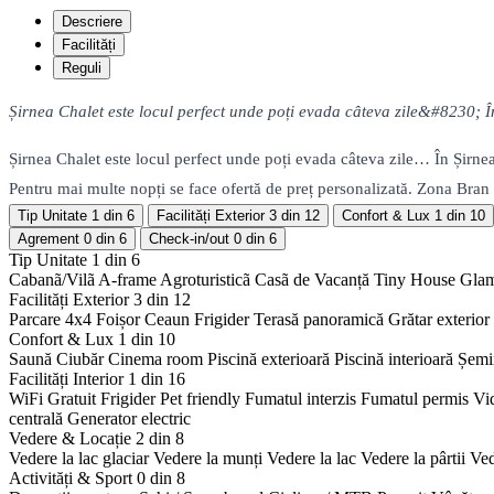
Descriere
Facilități
Reguli
Șirnea Chalet este locul perfect unde poți evada câteva zile&#8230; În
Șirnea Chalet este locul perfect unde poți evada câteva zile… În Șirne
Pentru mai multe nopți se face ofertă de preț personalizată. Zona Bran 
Tip Unitate
1 din 6
Facilități Exterior
3 din 12
Confort & Lux
1 din 10
Agrement
0 din 6
Check-in/out
0 din 6
Tip Unitate
1 din 6
Cabanã/Vilã
A-frame
Agroturisticã
Casã de Vacanță
Tiny House
Gla
Facilități Exterior
3 din 12
Parcare 4x4
Foișor
Ceaun
Frigider
Terasă panoramică
Grătar exterior
Confort & Lux
1 din 10
Saună
Ciubăr
Cinema room
Piscină exterioară
Piscină interioară
Șemi
Facilități Interior
1 din 16
WiFi Gratuit
Frigider
Pet friendly
Fumatul interzis
Fumatul permis
Vi
centrală
Generator electric
Vedere & Locație
2 din 8
Vedere la lac glaciar
Vedere la munți
Vedere la lac
Vedere la pârtii
Ved
Activități & Sport
0 din 8