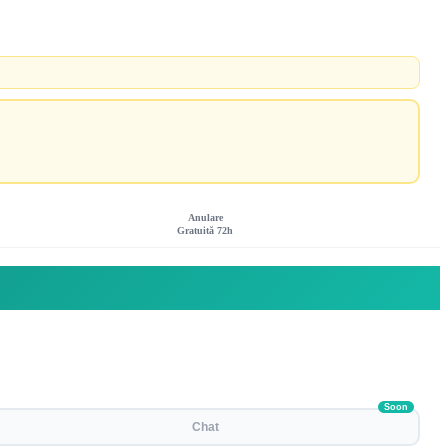
Anulare
Gratuită 72h
Soon
Chat