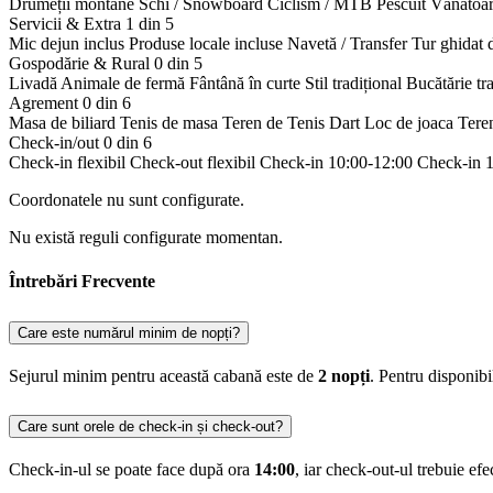
Drumeții montane
Schi / Snowboard
Ciclism / MTB
Pescuit
Vânătoa
Servicii & Extra
1 din 5
Mic dejun inclus
Produse locale incluse
Navetă / Transfer
Tur ghidat 
Gospodărie & Rural
0 din 5
Livadă
Animale de fermă
Fântână în curte
Stil tradițional
Bucătărie tr
Agrement
0 din 6
Masa de biliard
Tenis de masa
Teren de Tenis
Dart
Loc de joaca
Tere
Check-in/out
0 din 6
Check-in flexibil
Check-out flexibil
Check-in 10:00-12:00
Check-in 
Coordonatele nu sunt configurate.
Nu există reguli configurate momentan.
Întrebări Frecvente
Care este numărul minim de nopți?
Sejurul minim pentru această cabană este de
2 nopți
. Pentru disponib
Care sunt orele de check-in și check-out?
Check-in-ul se poate face după ora
14:00
, iar check-out-ul trebuie ef