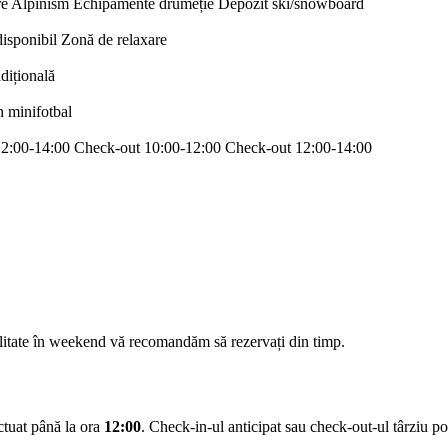
re
Alpinism
Echipamente drumeție
Depozit ski/snowboard
disponibil
Zonă de relaxare
adițională
n minifotbal
12:00-14:00
Check-out 10:00-12:00
Check-out 12:00-14:00
ilitate în weekend vă recomandăm să rezervați din timp.
ectuat până la ora
12:00
. Check-in-ul anticipat sau check-out-ul târziu pot 