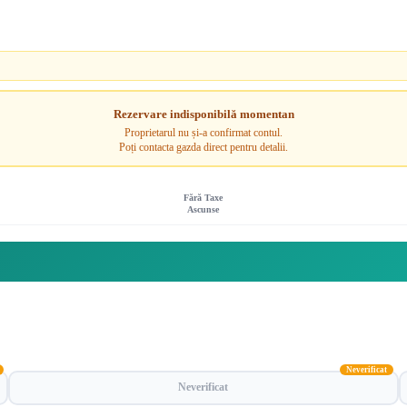
Rezervare indisponibilă momentan
Proprietarul nu și-a confirmat contul.
Poți contacta gazda direct pentru detalii.
Fără Taxe
Ascunse
Neverificat
Neverificat