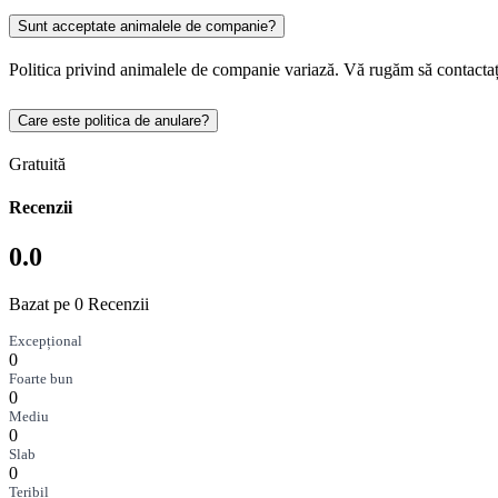
Sunt acceptate animalele de companie?
Politica privind animalele de companie variază. Vă rugăm să contactaț
Care este politica de anulare?
Gratuită
Recenzii
0.0
Bazat pe 0 Recenzii
Excepțional
0
Foarte bun
0
Mediu
0
Slab
0
Teribil