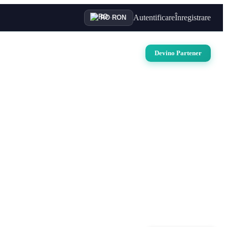
Autentificare
Înregistrare
RO
·
RON
uri
Auto
Croaziere
Contact
Devino Partener