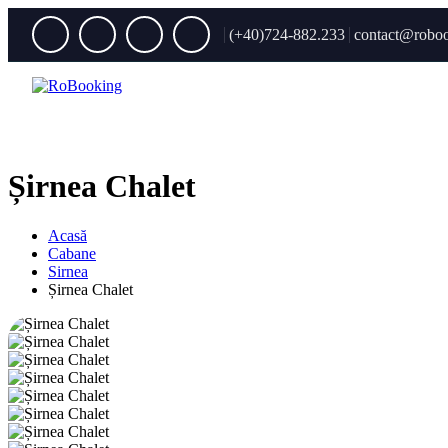
(+40)724-882.233
contact@roboo
Șirnea Chalet
Acasă
Cabane
Sirnea
Șirnea Chalet