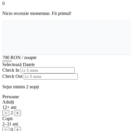
0
Nicio recenzie momentan. Fii primul!
700 RON
/ noapte
Selectează Datele
Check In
Check Out
Sejur minim 2 nopți
Persoane
Adulți
12+ ani
2
−
+
Copii
2–11 ani
0
−
+