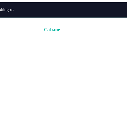
king.ro
Acasă
Hoteluri
Cabane
Tururi
Activități
Zbor