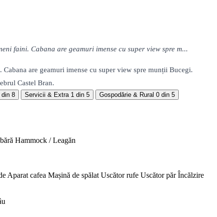
ameni faini. Cabana are geamuri imense cu super view spre m...
aini. Cabana are geamuri imense cu super view spre munții Bucegi.
lebrul Castel Bran.
 din 8
Servicii & Extra
1 din 5
Gospodărie & Rural
0 din 5
abără
Hammock / Leagăn
de
Aparat cafea
Mașină de spălat
Uscător rufe
Uscător păr
Încălzire
âu