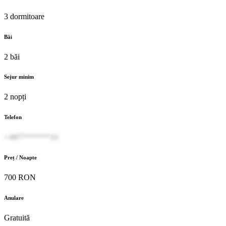
3 dormitoare
Băi
2 băi
Sejur minim
2 nopți
Telefon
+407******32
Preț / Noapte
700 RON
Anulare
Gratuită