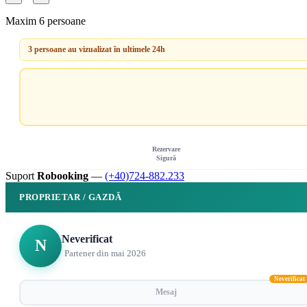
Maxim 6 persoane
3 persoane au vizualizat în ultimele 24h
Rezervare
Sigură
Suport
Robooking
—
(+40)724-882.233
PROPRIETAR / GAZDĂ
Neverificat
N
Partener din mai 2026
Neverificat
Mesaj