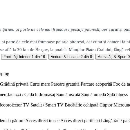
 Șirnea ai parte de cele mai frumoase peisaje pitorești, aer curat și o
a ai parte de cele mai frumoase peisaje pitorești, aer curat și oameni f
se află la 30 km de Brașov, la poalele Munților Piatra Craiului, lângă ce
Facilități Interior
1 din 16
Vedere & Locație
2 din 8
Activități & Sport
0
mping
Grădină privată
Curte mare
Parcare gratuită
Parcare acoperită
Foc de t
neu
Jacuzzi / Cadă hidromasaj
Saună uscată
Saună umedă
Sală fitness
deoproiector
TV Satelit / Smart TV
Bucătărie echipată
Cuptor
Microun
ere la pădure
Acces direct trasee
Acces direct pârtii ski
Lângă râu / pâr