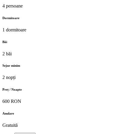
4 persoane
Dormitoare
1 dormitoare
Băi
2 băi
Sejur minim
2 nopți
Preț / Noapte
600 RON
Anulare
Gratuită