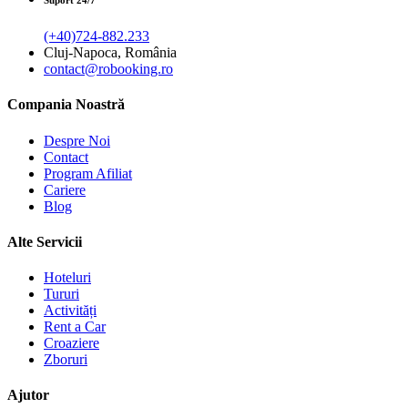
Suport 24/7
(+40)724-882.233
Cluj-Napoca, România
contact@robooking.ro
Compania Noastră
Despre Noi
Contact
Program Afiliat
Cariere
Blog
Alte Servicii
Hoteluri
Tururi
Activități
Rent a Car
Croaziere
Zboruri
Ajutor