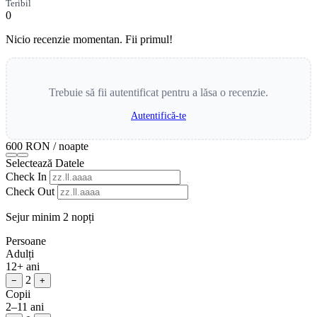
Teribil
0
Nicio recenzie momentan. Fii primul!
Trebuie să fii autentificat pentru a lăsa o recenzie.
Autentifică-te
600 RON
/ noapte
Selectează Datele
Check In
Check Out
Sejur minim 2 nopți
Persoane
Adulți
12+ ani
2
−
+
Copii
2–11 ani