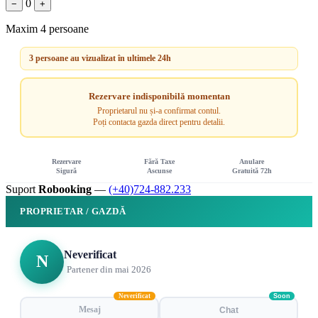
0
−
+
Maxim 4 persoane
3 persoane au vizualizat în ultimele 24h
Rezervare indisponibilă momentan
Proprietarul nu și-a confirmat contul.
Poți contacta gazda direct pentru detalii.
Rezervare
Fără Taxe
Anulare
Sigură
Ascunse
Gratuită 72h
Suport
Robooking
—
(+40)724-882.233
PROPRIETAR / GAZDĂ
Neverificat
N
Partener din mai 2026
Neverificat
Soon
Mesaj
Chat