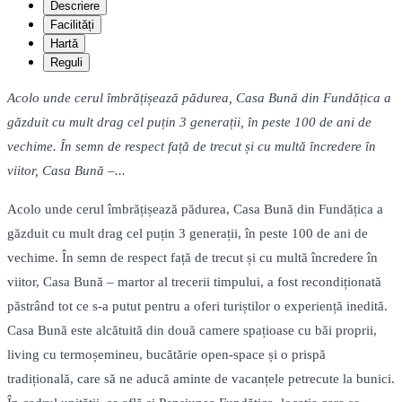
Descriere
Facilități
Hartă
Reguli
Acolo unde cerul îmbrățișează pădurea, Casa Bună din Fundățica a
găzduit cu mult drag cel puțin 3 generații, în peste 100 de ani de
vechime. În semn de respect față de trecut și cu multă încredere în
viitor, Casa Bună –...
Acolo unde cerul îmbrățișează pădurea, Casa Bună din Fundățica a
găzduit cu mult drag cel puțin 3 generații, în peste 100 de ani de
vechime. În semn de respect față de trecut și cu multă încredere în
viitor, Casa Bună – martor al trecerii timpului, a fost recondiționată
păstrând tot ce s-a putut pentru a oferi turiștilor o experiență inedită.
Casa Bună este alcătuită din două camere spațioase cu băi proprii,
living cu termoșemineu, bucătărie open-space și o prispă
tradițională, care să ne aducă aminte de vacanțele petrecute la bunici.