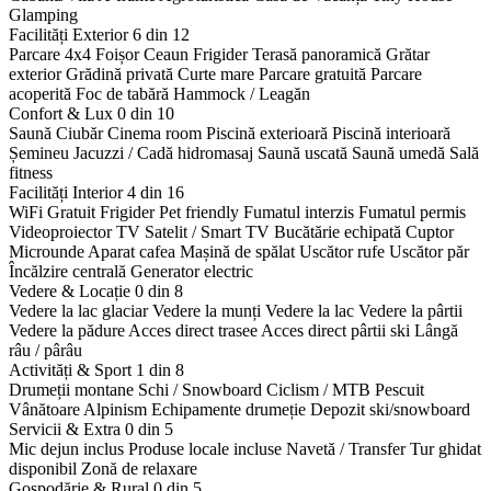
Glamping
Facilități Exterior
6 din 12
Parcare 4x4
Foișor
Ceaun
Frigider
Terasă panoramică
Grătar
exterior
Grădină privată
Curte mare
Parcare gratuită
Parcare
acoperită
Foc de tabără
Hammock / Leagăn
Confort & Lux
0 din 10
Saună
Ciubăr
Cinema room
Piscină exterioară
Piscină interioară
Șemineu
Jacuzzi / Cadă hidromasaj
Saună uscată
Saună umedă
Sală
fitness
Facilități Interior
4 din 16
WiFi Gratuit
Frigider
Pet friendly
Fumatul interzis
Fumatul permis
Videoproiector
TV Satelit / Smart TV
Bucătărie echipată
Cuptor
Microunde
Aparat cafea
Mașină de spălat
Uscător rufe
Uscător păr
Încălzire centrală
Generator electric
Vedere & Locație
0 din 8
Vedere la lac glaciar
Vedere la munți
Vedere la lac
Vedere la pârtii
Vedere la pădure
Acces direct trasee
Acces direct pârtii ski
Lângă
râu / pârâu
Activități & Sport
1 din 8
Drumeții montane
Schi / Snowboard
Ciclism / MTB
Pescuit
Vânătoare
Alpinism
Echipamente drumeție
Depozit ski/snowboard
Servicii & Extra
0 din 5
Mic dejun inclus
Produse locale incluse
Navetă / Transfer
Tur ghidat
disponibil
Zonă de relaxare
Gospodărie & Rural
0 din 5