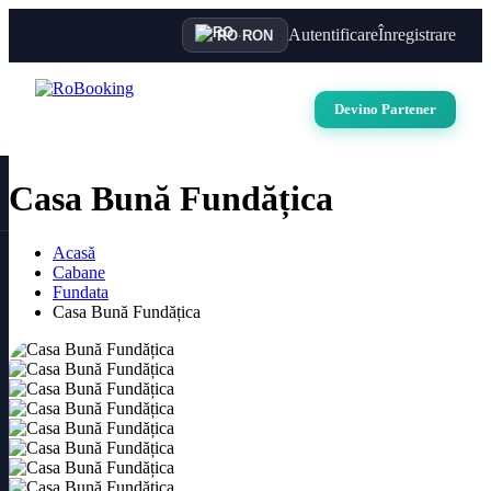
Autentificare
Înregistrare
RO
·
RON
Devino Partener
Casa Bună Fundățica
Acasă
Cabane
Fundata
Casa Bună Fundățica