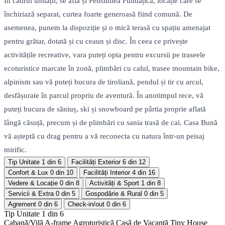
În cadrul unității, se află și Pensiunea Fundățica, locație care se
închiriază separat, curtea foarte generoasă fiind comună. De
asemenea, punem la dispoziție și o mică terasă cu spațiu amenajat
pentru grătar, dotată și cu ceaun și disc. În ceea ce privește
activitățile recreative, vara puteți opta pentru excursii pe traseele
ecoturistice marcate în zonă, plimbări cu calul, trasee mountain bike,
alpinism sau vă puteți bucura de tiroliană, pendul și tir cu arcul,
desfășurate în parcul propriu de aventură. În anotimpul rece, vă
puteți bucura de săniuș, ski și snowboard pe pârtia proprie aflată
lângă căsuță, precum și de plimbări cu sania trasă de cai. Casa Bună
vă așteptă cu drag pentru a vă reconecta cu natura într-un peisaj
mirific.
Tip Unitate
1 din 6
Facilități Exterior
6 din 12
Confort & Lux
0 din 10
Facilități Interior
4 din 16
Vedere & Locație
0 din 8
Activități & Sport
1 din 8
Servicii & Extra
0 din 5
Gospodărie & Rural
0 din 5
Agrement
0 din 6
Check-in/out
0 din 6
Tip Unitate
1 din 6
Cabanã/Vilã
A-frame
Agroturisticã
Casã de Vacanță
Tiny House