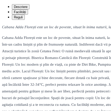
Descriere
Facilități
Reguli
Cabana Adda Florești este un loc de poveste, situat în inima naturii,
Cabana Adda Florești este un loc de poveste, situat în inima naturii, 
într-un cadru liniștit și plin de frumusețe naturală. Indiferent dacă vii
Atracții turistice în zonă Cetatea Fetei: O ruină medievală situată în ap
și peisaje pitorești. Biserica Romano-Catolică din Florești: Construită 
Florești: Un loc modern și plin de viață, cu piste de Dirt Bike, Pumptrack
mediu activ. Lacul Florești: Un loc liniștit pentru plimbări, pescuit s
oferă camere spațioase și bine decorate, fiecare dotată cu baie privată
apă încălzită între 32-34°C, perfect pentru relaxare în orice anotimp. J
amenajată pentru grătare și mese în aer liber, perfectă pentru petrecer
bucuri de peisajul înconjurător. Spații de joacă pentru copii: Un loc d
agitația cotidiană și a te reconecta cu natura. Cu facilități moderne, atr