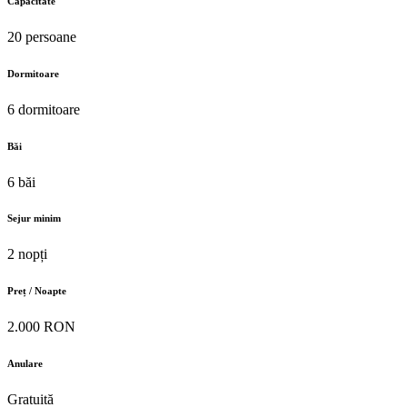
Capacitate
20 persoane
Dormitoare
6 dormitoare
Băi
6 băi
Sejur minim
2 nopți
Preț / Noapte
2.000 RON
Anulare
Gratuită