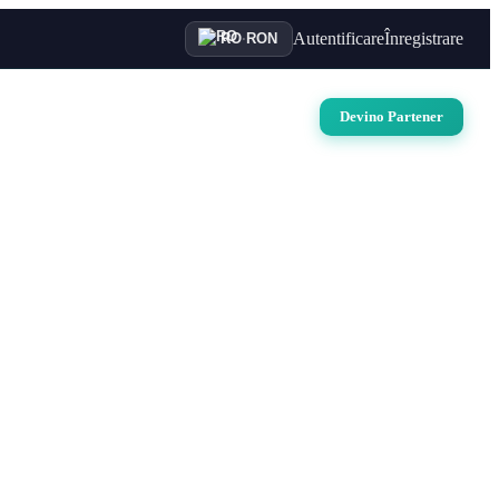
Autentificare
Înregistrare
RO
·
RON
uri
Auto
Croaziere
Contact
Devino Partener