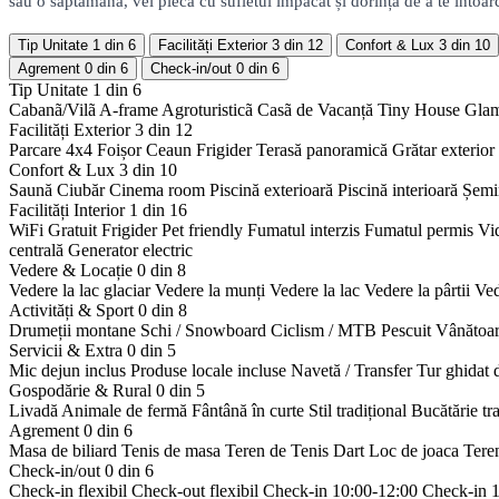
sau o săptămână, vei pleca cu sufletul împăcat și dorința de a te întoar
Tip Unitate
1 din 6
Facilități Exterior
3 din 12
Confort & Lux
3 din 10
Agrement
0 din 6
Check-in/out
0 din 6
Tip Unitate
1 din 6
Cabanã/Vilã
A-frame
Agroturisticã
Casã de Vacanță
Tiny House
Gla
Facilități Exterior
3 din 12
Parcare 4x4
Foișor
Ceaun
Frigider
Terasă panoramică
Grătar exterior
Confort & Lux
3 din 10
Saună
Ciubăr
Cinema room
Piscină exterioară
Piscină interioară
Șemi
Facilități Interior
1 din 16
WiFi Gratuit
Frigider
Pet friendly
Fumatul interzis
Fumatul permis
Vi
centrală
Generator electric
Vedere & Locație
0 din 8
Vedere la lac glaciar
Vedere la munți
Vedere la lac
Vedere la pârtii
Ved
Activități & Sport
0 din 8
Drumeții montane
Schi / Snowboard
Ciclism / MTB
Pescuit
Vânătoa
Servicii & Extra
0 din 5
Mic dejun inclus
Produse locale incluse
Navetă / Transfer
Tur ghidat 
Gospodărie & Rural
0 din 5
Livadă
Animale de fermă
Fântână în curte
Stil tradițional
Bucătărie tr
Agrement
0 din 6
Masa de biliard
Tenis de masa
Teren de Tenis
Dart
Loc de joaca
Tere
Check-in/out
0 din 6
Check-in flexibil
Check-out flexibil
Check-in 10:00-12:00
Check-in 