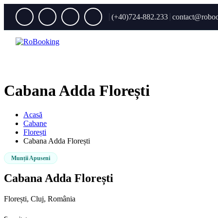
(+40)724-882.233
contact@roboo
Cabana Adda Florești
Acasă
Cabane
Florești
Cabana Adda Florești
Munții Apuseni
Cabana Adda Florești
Florești, Cluj, România