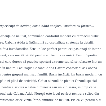
 experiență de neuitat, combinând confortul modern cu farmec...
xperiență de neuitat, combinând confortul modern cu farmecul rustic,
re, Cabana Adda te întâmpină cu ospitalitate și atenție la detalii.
 fața invadatorilor. Este un loc perfect pentru cei pasionați de istorie
ant, care merită vizitat pentru arhitectura sa unică. Parcul Sportiv
u cei care doresc să practice sporturi extreme sau să se relaxeze într-un
tă în natură. Facilitățile Cabanei Adda Cazare confortabilă: Cabana
ă pentru grupuri mari sau familii. Bazin încălzit: Un bazin modern, cu
ă o zi plină de activități. Grătar și zonă de picnic: O zonă special
 pentru a savura o cafea dimineața sau un vin seara, în timp ce te
 Concluzie Cabana Adda Florești este locul perfect pentru a scăpa din
ransforme orice vizită într-o amintire de neuitat. Fie că vii pentru o zi