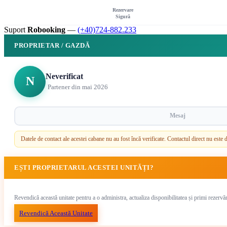
Rezervare
Sigură
Suport
Robooking
—
(+40)724-882.233
PROPRIETAR / GAZDĂ
Neverificat
N
Partener din mai 2026
Mesaj
Datele de contact ale acestei cabane nu au fost încă verificate. Contactul direct nu est
EȘTI PROPRIETARUL ACESTEI UNITĂȚI?
Revendică această unitate pentru a o administra, actualiza disponibilitatea și primi rezervă
Revendică Această Unitate