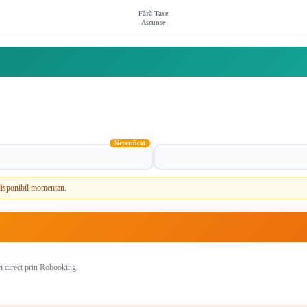
Fără Taxe
Ascunse
Neverificat
e disponibil momentan.
ri direct prin Robooking.