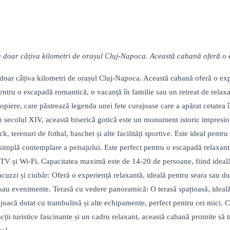
 la doar câțiva kilometri de orașul Cluj-Napoca. Această cabană oferă o
la doar câțiva kilometri de orașul Cluj-Napoca. Această cabană oferă o e
 pentru o escapadă romantică, o vacanță în familie sau un retreat de relaxa
ropiere, care păstrează legenda unei fete curajoase care a apărat cetatea în
în secolul XIV, această biserică gotică este un monument istoric impresion
, terenuri de fotbal, baschet și alte facilități sportive. Este ideal pentr
au simplă contemplare a peisajului. Este perfect pentru o escapadă relaxan
, TV și Wi-Fi. Capacitatea maximă este de 14-20 de persoane, fiind ideal
acuzzi și ciubăr: Oferă o experiență relaxantă, ideală pentru seara sau dup
i sau evenimente. Terasă cu vedere panoramică: O terasă spațioasă, ideală
e joacă dotat cu trambulină și alte echipamente, perfect pentru cei mici.
acții turistice fascinante și un cadru relaxant, această cabană promite să t