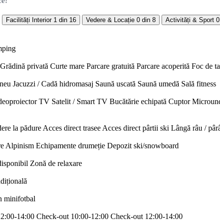
ce!
Facilități Interior
1 din 16
Vedere & Locație
0 din 8
Activități & Sport
0
mping
Grădină privată
Curte mare
Parcare gratuită
Parcare acoperită
Foc de t
neu
Jacuzzi / Cadă hidromasaj
Saună uscată
Saună umedă
Sală fitness
deoproiector
TV Satelit / Smart TV
Bucătărie echipată
Cuptor
Microun
ere la pădure
Acces direct trasee
Acces direct pârtii ski
Lângă râu / pâr
re
Alpinism
Echipamente drumeție
Depozit ski/snowboard
disponibil
Zonă de relaxare
adițională
n minifotbal
12:00-14:00
Check-out 10:00-12:00
Check-out 12:00-14:00