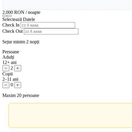
2.000 RON
/ noapte
Selectează Datele
Check In
Check Out
Sejur minim 2 nopți
Persoane
Adulți
12+ ani
2
−
+
Copii
2–11 ani
0
−
+
Maxim 20 persoane