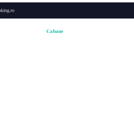
king.ro
Acasă
Hoteluri
Cabane
Tururi
Activități
Zbor