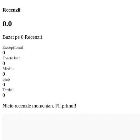
Recenzii
0.0
Bazat pe 0 Recenzii
Excepțional
0
Foarte bun
0
Mediu
0
Slab
0
Teribil
0
Nicio recenzie momentan. Fii primul!