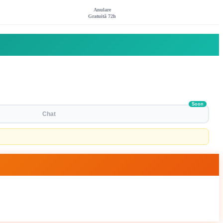
Anulare
Gratuită 72h
Soon
Chat