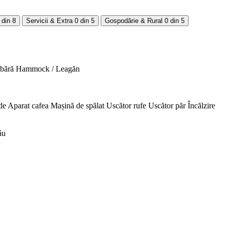
 din 8
Servicii & Extra
0 din 5
Gospodărie & Rural
0 din 5
abără
Hammock / Leagăn
de
Aparat cafea
Mașină de spălat
Uscător rufe
Uscător păr
Încălzire
âu