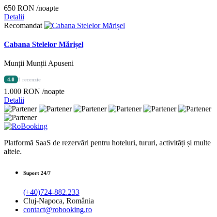
650 RON
/noapte
Detalii
Recomandat
Cabana Stelelor Mărișel
Munții Munții Apuseni
4.0
1 recenzie
1.000 RON
/noapte
Detalii
Platformă SaaS de rezervări pentru hoteluri, tururi, activități și multe
altele.
Suport 24/7
(+40)724-882.233
Cluj-Napoca, România
contact@robooking.ro