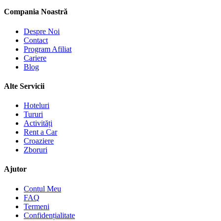
Compania Noastră
Despre Noi
Contact
Program Afiliat
Cariere
Blog
Alte Servicii
Hoteluri
Tururi
Activități
Rent a Car
Croaziere
Zboruri
Ajutor
Contul Meu
FAQ
Termeni
Confidențialitate