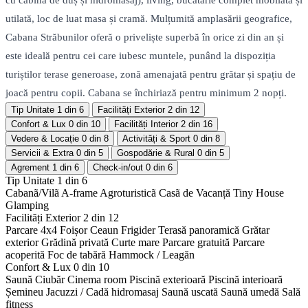
cu cabină de duș și hidromasaj), living, bucătărie complet mobilată și
utilată, loc de luat masa și cramă. Mulțumită amplasării geografice,
Cabana Străbunilor oferă o priveliște superbă în orice zi din an și
este ideală pentru cei care iubesc muntele, punând la dispoziția
turiștilor terase generoase, zonă amenajată pentru grătar și spațiu de
joacă pentru copii. Cabana se închiriază pentru minimum 2 nopți.
Tip Unitate
1 din 6
Facilități Exterior
2 din 12
Confort & Lux
0 din 10
Facilități Interior
2 din 16
Vedere & Locație
0 din 8
Activități & Sport
0 din 8
Servicii & Extra
0 din 5
Gospodărie & Rural
0 din 5
Agrement
1 din 6
Check-in/out
0 din 6
Tip Unitate
1 din 6
Cabanã/Vilã
A-frame
Agroturisticã
Casã de Vacanță
Tiny House
Glamping
Facilități Exterior
2 din 12
Parcare 4x4
Foișor
Ceaun
Frigider
Terasă panoramică
Grătar
exterior
Grădină privată
Curte mare
Parcare gratuită
Parcare
acoperită
Foc de tabără
Hammock / Leagăn
Confort & Lux
0 din 10
Saună
Ciubăr
Cinema room
Piscină exterioară
Piscină interioară
Șemineu
Jacuzzi / Cadă hidromasaj
Saună uscată
Saună umedă
Sală
fitness