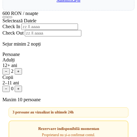
Autentifică-te
600 RON
/ noapte
Selectează Datele
Check In
Check Out
Sejur minim 2 nopți
Persoane
Adulți
12+ ani
2
−
+
Copii
2–11 ani
0
−
+
Maxim 10 persoane
3 persoane au vizualizat în ultimele 24h
Rezervare indisponibilă momentan
Proprietarul nu și-a confirmat contul.