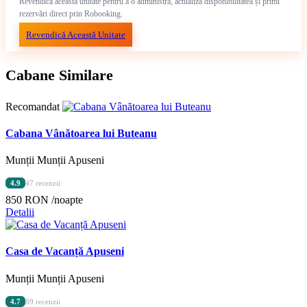
Revendică această unitate pentru a o administra, actualiza disponibilitatea și primi
rezervări direct prin Robooking.
Revendică Această Unitate
Cabane Similare
Recomandat
Cabana Vânătoarea lui Buteanu
Munții Munții Apuseni
4.9
47 recenzii
850 RON
/noapte
Detalii
Casa de Vacanță Apuseni
Munții Munții Apuseni
4.7
89 recenzii