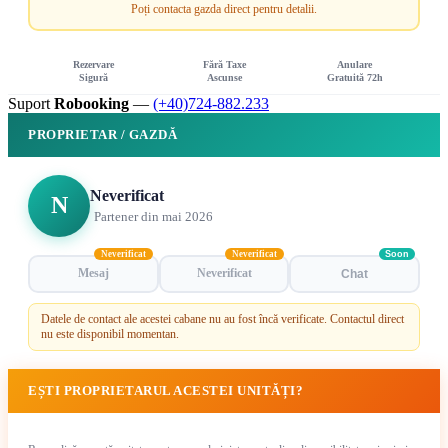
Poți contacta gazda direct pentru detalii.
Rezervare
Fără Taxe
Anulare
Sigură
Ascunse
Gratuită 72h
Suport
Robooking
—
(+40)724-882.233
PROPRIETAR / GAZDĂ
Neverificat
N
Partener din mai 2026
Neverificat
Neverificat
Soon
Mesaj
Neverificat
Chat
Datele de contact ale acestei cabane nu au fost încă verificate. Contactul direct
nu este disponibil momentan.
EȘTI PROPRIETARUL ACESTEI UNITĂȚI?