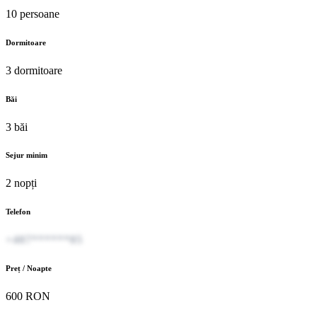
10 persoane
Dormitoare
3 dormitoare
Băi
3 băi
Sejur minim
2 nopți
Telefon
+407******05
Preț / Noapte
600 RON