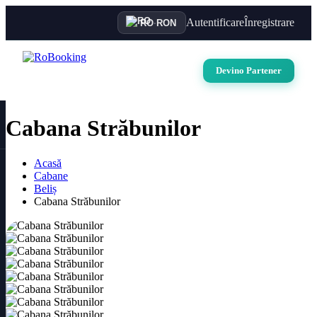
Autentificare
Înregistrare
RO
·
RON
Devino Partener
Cabana Străbunilor
Acasă
Cabane
Beliș
Cabana Străbunilor