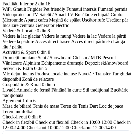
Facilități Interior
2 din 16
WiFi Gratuit
Frigider
Pet friendly
Fumatul interzis
Fumatul permis
Videoproiector
TV Satelit / Smart TV
Bucătărie echipată
Cuptor
Microunde
Aparat cafea
Mașină de spălat
Uscător rufe
Uscător păr
Încălzire centrală
Generator electric
Vedere & Locație
0 din 8
Vedere la lac glaciar
Vedere la munți
Vedere la lac
Vedere la pârtii
Vedere la pădure
Acces direct trasee
Acces direct pârtii ski
Lângă
râu / pârâu
Activități & Sport
0 din 8
Drumeții montane
Schi / Snowboard
Ciclism / MTB
Pescuit
Vânătoare
Alpinism
Echipamente drumeție
Depozit ski/snowboard
Servicii & Extra
0 din 5
Mic dejun inclus
Produse locale incluse
Navetă / Transfer
Tur ghidat
disponibil
Zonă de relaxare
Gospodărie & Rural
0 din 5
Livadă
Animale de fermă
Fântână în curte
Stil tradițional
Bucătărie
tradițională
Agrement
1 din 6
Masa de biliard
Tenis de masa
Teren de Tenis
Dart
Loc de joaca
Teren minifotbal
Check-in/out
0 din 6
Check-in flexibil
Check-out flexibil
Check-in 10:00-12:00
Check-in
12:00-14:00
Check-out 10:00-12:00
Check-out 12:00-14:00