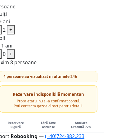
rsoane
lți
+ ani
2
+
pii
11 ani
0
+
xim 8 persoane
4 persoane au vizualizat în ultimele 24h
Rezervare indisponibilă momentan
Proprietarul nu și-a confirmat contul.
Poți contacta gazda direct pentru detalii.
Rezervare
Fără Taxe
Anulare
Sigură
Ascunse
Gratuită 72h
port
Robooking
—
(+40)724-882.233