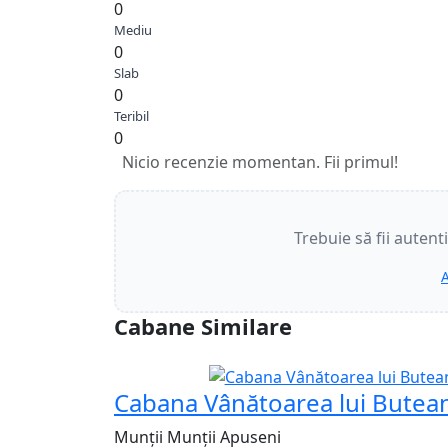
0
Mediu
0
Slab
0
Teribil
0
Nicio recenzie momentan. Fii primul!
Trebuie să fii autent
A
Cabane Similare
Recomandat
Cabana Vânătoarea lui Butea
Munții Munții Apuseni