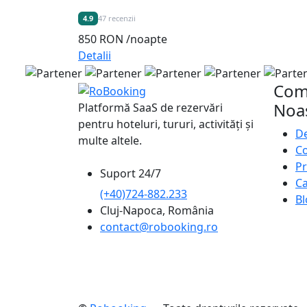
4.9
47 recenzii
850 RON
/noapte
Detalii
Com
Noa
Platformă SaaS de rezervări
pentru hoteluri, tururi, activități și
De
multe altele.
Co
Pr
Suport 24/7
Ca
(+40)724-882.233
Bl
Cluj-Napoca, România
contact@robooking.ro