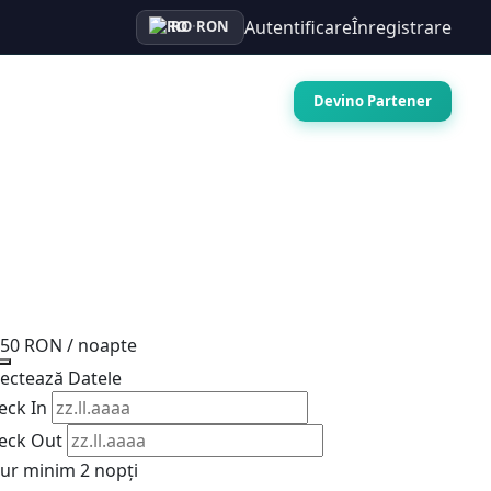
Autentificare
Înregistrare
RO
·
RON
Auto
Croaziere
Contact
Devino Partener
250 RON
/ noapte
lectează Datele
eck In
eck Out
jur minim 2 nopți