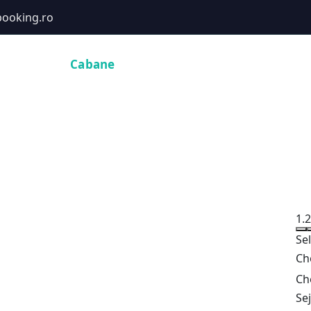
ooking.ro
Hoteluri
Cabane
Tururi
Activități
Zboruri
1.
Se
Ch
Ch
Se