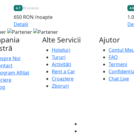
4.7
89 recenzii
4.0
650 RON
/noapte
1.
Detalii
Det
pania
Alte Servicii
Ajutor
stră
Hoteluri
Contul Me
Tururi
FAQ
spre Noi
Activități
Termeni
ntact
Rent a Car
Confidenția
ogram Afiliat
Croaziere
Chat Live
riere
Zboruri
og