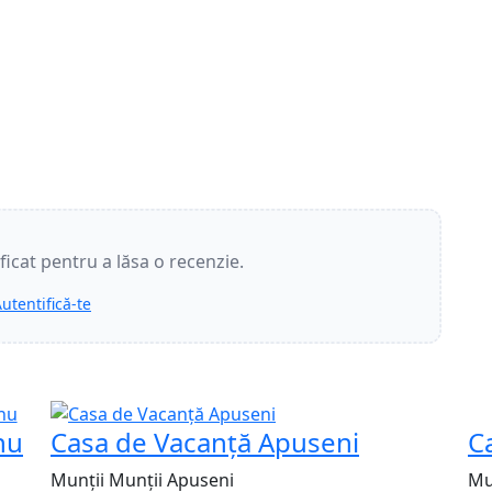
ificat pentru a lăsa o recenzie.
utentifică-te
R
nu
Casa de Vacanță Apuseni
C
Munții Munții Apuseni
Mu