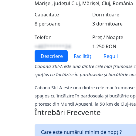
Mărișel, județul Cluj, Mărișel, Cluj, România
Capacitate
Dormitoare
8 persoane
3 dormitoare
Telefon
Preț / Noapte
+407******24
1.250 RON
Descriere
Facilități
Reguli
Cabana Stil-A este una dintre cele mai frumoase c
spațios cu încălzire în pardoseala și bucătărie ope
Cabana Stil-A este una dintre cele mai frumoase 
spațios cu încălzire în pardoseala și bucătărie op
pitoresc din Munții Apuseni, la 50 km de Cluj-Na
Întrebări Frecvente
Care este numărul minim de nopți?