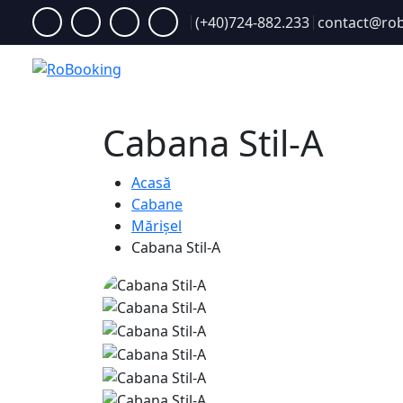
(+40)724-882.233
contact@rob
Acasă
Cabana Stil-A
Acasă
Cabane
Mărișel
Cabana Stil-A