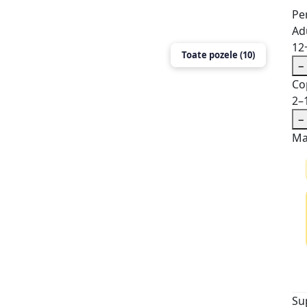
Pe
Adu
12
Toate pozele (10)
−
Co
2–
−
Ma
Su