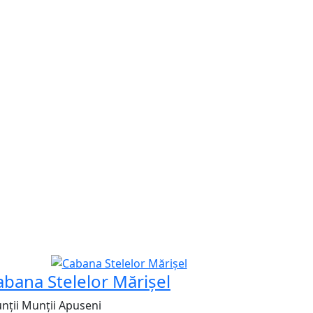
ecomandat
abana Stelelor Mărișel
nții Munții Apuseni