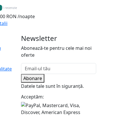
1 recenzie
000 RON
/noapte
alii
Newsletter
u
Abonează-te pentru cele mai noi
oferte
litate
Abonare
Datele tale sunt în siguranță.
Acceptăm: