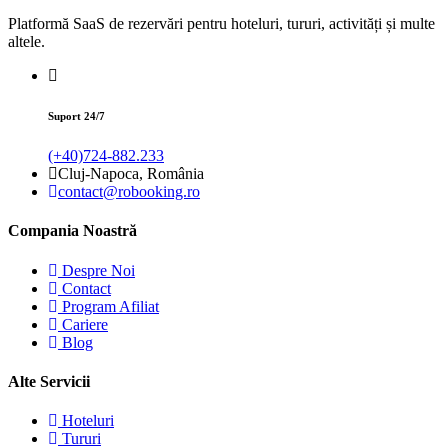
Platformă SaaS de rezervări pentru hoteluri, tururi, activități și multe
altele.
Suport 24/7
(+40)724-882.233
Cluj-Napoca, România
contact@robooking.ro
Compania Noastră
Despre Noi
Contact
Program Afiliat
Cariere
Blog
Alte Servicii
Hoteluri
Tururi