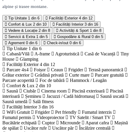
alpine și trasee montane.
Tip Unitate
1 din 6
Facilități Exterior
4 din 12
Confort & Lux
2 din 10
Facilități Interior
3 din 16
Vedere & Locație
2 din 8
Activități & Sport
1 din 8
Servicii & Extra
1 din 5
Gospodărie & Rural
0 din 5
Agrement
0 din 6
Check-in/out
0 din 6
Tip Unitate
1 din 6
Cabanã/Vilã
A-frame
Agroturisticã
Casã de Vacanță
Tiny
House
Glamping
Facilități Exterior
4 din 12
Parcare 4x4
Foișor
Ceaun
Frigider
Terasă panoramică
Grătar exterior
Grădină privată
Curte mare
Parcare gratuită
Parcare acoperită
Foc de tabără
Hammock / Leagăn
Confort & Lux
2 din 10
Saună
Ciubăr
Cinema room
Piscină exterioară
Piscină
interioară
Șemineu
Jacuzzi / Cadă hidromasaj
Saună uscată
Saună umedă
Sală fitness
Facilități Interior
3 din 16
WiFi Gratuit
Frigider
Pet friendly
Fumatul interzis
Fumatul permis
Videoproiector
TV Satelit / Smart TV
Bucătărie echipată
Cuptor
Microunde
Aparat cafea
Mașină
de spălat
Uscător rufe
Uscător păr
Încălzire centrală