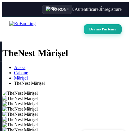
Autentificare
Înregistrare
RO
·
RON
Devino Partener
TheNest Mărișel
Acasă
Cabane
Mărișel
TheNest Mărișel