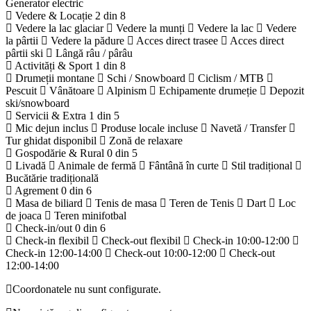
Generator electric
Vedere & Locație
2 din 8
Vedere la lac glaciar
Vedere la munți
Vedere la lac
Vedere
la pârtii
Vedere la pădure
Acces direct trasee
Acces direct
pârtii ski
Lângă râu / pârâu
Activități & Sport
1 din 8
Drumeții montane
Schi / Snowboard
Ciclism / MTB
Pescuit
Vânătoare
Alpinism
Echipamente drumeție
Depozit
ski/snowboard
Servicii & Extra
1 din 5
Mic dejun inclus
Produse locale incluse
Navetă / Transfer
Tur ghidat disponibil
Zonă de relaxare
Gospodărie & Rural
0 din 5
Livadă
Animale de fermă
Fântână în curte
Stil tradițional
Bucătărie tradițională
Agrement
0 din 6
Masa de biliard
Tenis de masa
Teren de Tenis
Dart
Loc
de joaca
Teren minifotbal
Check-in/out
0 din 6
Check-in flexibil
Check-out flexibil
Check-in 10:00-12:00
Check-in 12:00-14:00
Check-out 10:00-12:00
Check-out
12:00-14:00
Coordonatele nu sunt configurate.