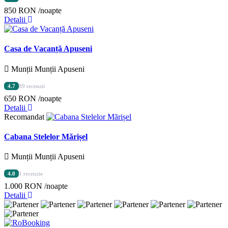
850 RON
/noapte
Detalii
Casa de Vacanță Apuseni
Munții Munții Apuseni
4.7
89 recenzii
650 RON
/noapte
Detalii
Recomandat
Cabana Stelelor Mărișel
Munții Munții Apuseni
4.0
1 recenzie
1.000 RON
/noapte
Detalii