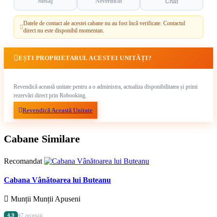
Mesaj
Neverificat
Chat
Datele de contact ale acestei cabane nu au fost încă verificate. Contactul
direct nu este disponibil momentan.
EȘTI PROPRIETARUL ACESTEI UNITĂȚI?
Revendică această unitate pentru a o administra, actualiza disponibilitatea și primi
rezervări direct prin Robooking.
Revendică Această Unitate
Cabane Similare
Recomandat
Cabana Vânătoarea lui Buteanu
Munții Munții Apuseni
4.9
47 recenzii