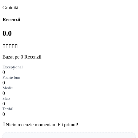
Gratuită
Recenzii
0.0
Bazat pe 0 Recenzii
Excepțional
0
Foarte bun
0
Mediu
0
Slab
0
Teribil
0
Nicio recenzie momentan. Fii primul!