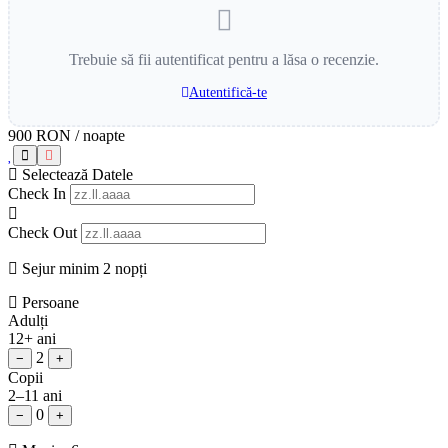
Trebuie să fii autentificat pentru a lăsa o recenzie.
Autentifică-te
900 RON
/ noapte
Selectează Datele
Check In
Check Out
Sejur minim 2 nopți
Persoane
Adulți
12+ ani
2
−
+
Copii
2–11 ani
0
−
+