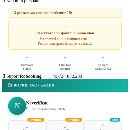
Maxim 6 persoane
3 persoane au vizualizat în ultimele 24h
Rezervare indisponibilă momentan
Proprietarul nu și-a confirmat contul.
Poți contacta gazda direct pentru detalii.
Rezervare
Fără Taxe
Anulare
Sigură
Ascunse
Gratuită 72h
Suport
Robooking
—
(+40)724-882.233
PROPRIETAR / GAZDĂ
Neverificat
N
Partener din mai 2026
Neverificat
Neverificat
Soon