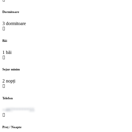
Dormitoare
3 dormitoare
Băi
1 băi
Sejur minim
2 nopți
Telefon
+407******55
Preț / Noapte