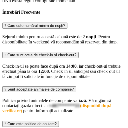
Nu există reguli configurate momentan.
Întrebări Frecvente
Care este numărul minim de nopți?
Sejurul minim pentru această cabană este de
2 nopți
. Pentru
disponibilitate în weekend vă recomandăm să rezervați din timp.
Care sunt orele de check-in și check-out?
Check-in-ul se poate face după ora
14:00
, iar check-out-ul trebuie
efectuat până la ora
12:00
. Check-in-ul anticipat sau check-out-ul
târziu pot fi solicitate în funcție de disponibilitate.
Sunt acceptate animalele de companie?
Politica privind animalele de companie variază. Vă rugăm să
contactați gazda direct la:
+407******55
(disponibil după
verificare)
pentru informații actualizate.
Care este politica de anulare?