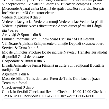
Videoproiector
TV Satelit / Smart TV
Bucătărie echipată
Cuptor
Microunde
Aparat cafea
Mașină de spălat
Uscător rufe
Uscător păr
Încălzire centrală
Generator electric
Vedere & Locație
0 din 8
Vedere la lac glaciar
Vedere la munți
Vedere la lac
Vedere la pârtii
Vedere la pădure
Acces direct trasee
Acces direct pârtii ski
Lângă
râu / pârâu
Activități & Sport
1 din 8
Drumeții montane
Schi / Snowboard
Ciclism / MTB
Pescuit
Vânătoare
Alpinism
Echipamente drumeție
Depozit ski/snowboard
Servicii & Extra
0 din 5
Mic dejun inclus
Produse locale incluse
Navetă / Transfer
Tur ghidat
disponibil
Zonă de relaxare
Gospodărie & Rural
0 din 5
Livadă
Animale de fermă
Fântână în curte
Stil tradițional
Bucătărie
tradițională
Agrement
1 din 6
Masa de biliard
Tenis de masa
Teren de Tenis
Dart
Loc de joaca
Teren minifotbal
Check-in/out
0 din 6
Check-in flexibil
Check-out flexibil
Check-in 10:00-12:00
Check-in
12:00-14:00
Check-out 10:00-12:00
Check-out 12:00-14:00