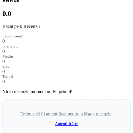
Recenzii
0.0
Bazat pe 0 Recenzii
Excepțional
0
Foarte bun
0
Mediu
0
Slab
0
Teribil
0
Nicio recenzie momentan. Fii primul!
Trebuie să fii autentificat pentru a lăsa o recenzie.
Autentifică-te