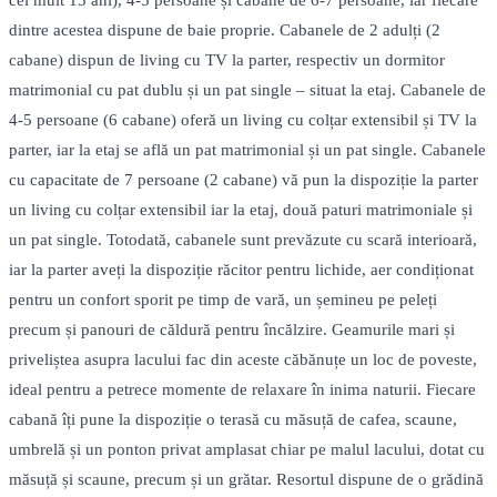
cel mult 15 ani), 4-5 persoane și cabane de 6-7 persoane, iar fiecare
dintre acestea dispune de baie proprie. Cabanele de 2 adulți (2
cabane) dispun de living cu TV la parter, respectiv un dormitor
matrimonial cu pat dublu și un pat single – situat la etaj. Cabanele de
4-5 persoane (6 cabane) oferă un living cu colțar extensibil și TV la
parter, iar la etaj se află un pat matrimonial și un pat single. Cabanele
cu capacitate de 7 persoane (2 cabane) vă pun la dispoziție la parter
un living cu colțar extensibil iar la etaj, două paturi matrimoniale și
un pat single. Totodată, cabanele sunt prevăzute cu scară interioară,
iar la parter aveți la dispoziție răcitor pentru lichide, aer condiționat
pentru un confort sporit pe timp de vară, un șemineu pe peleți
precum și panouri de căldură pentru încălzire. Geamurile mari și
priveliștea asupra lacului fac din aceste căbănuțe un loc de poveste,
ideal pentru a petrece momente de relaxare în inima naturii. Fiecare
cabană îți pune la dispoziție o terasă cu măsuță de cafea, scaune,
umbrelă și un ponton privat amplasat chiar pe malul lacului, dotat cu
măsuță și scaune, precum și un grătar. Resortul dispune de o grădină