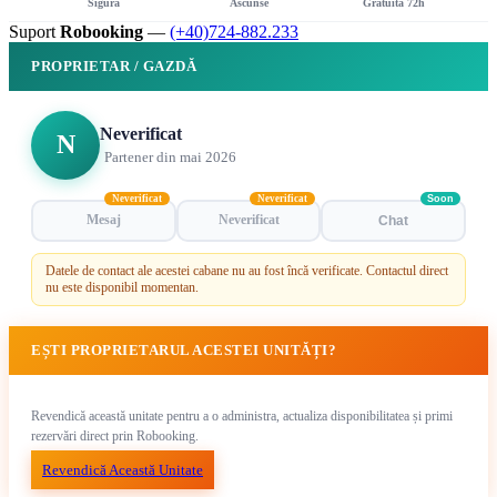
Sigură
Ascunse
Gratuită 72h
Suport
Robooking
—
(+40)724-882.233
PROPRIETAR / GAZDĂ
Neverificat
N
Partener din mai 2026
Neverificat
Neverificat
Soon
Mesaj
Neverificat
Chat
Datele de contact ale acestei cabane nu au fost încă verificate. Contactul direct
nu este disponibil momentan.
EȘTI PROPRIETARUL ACESTEI UNITĂȚI?
Revendică această unitate pentru a o administra, actualiza disponibilitatea și primi
rezervări direct prin Robooking.
Revendică Această Unitate