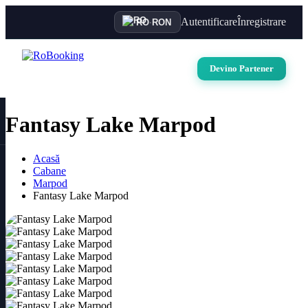
Autentificare
Înregistrare
RO
·
RON
Devino Partener
Fantasy Lake Marpod
Acasă
Cabane
Marpod
Fantasy Lake Marpod