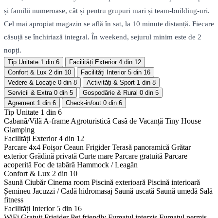
și familii numeroase, cât și pentru grupuri mari și team-building-uri.
Cel mai apropiat magazin se află în sat, la 10 minute distanță. Fiecare
căsuță se închiriază integral. În weekend, sejurul minim este de 2
nopți.
Tip Unitate
1 din 6
Facilități Exterior
4 din 12
Confort & Lux
2 din 10
Facilități Interior
5 din 16
Vedere & Locație
0 din 8
Activități & Sport
1 din 8
Servicii & Extra
0 din 5
Gospodărie & Rural
0 din 5
Agrement
1 din 6
Check-in/out
0 din 6
Tip Unitate
1 din 6
Cabanã/Vilã
A-frame
Agroturisticã
Casã de Vacanță
Tiny House
Glamping
Facilități Exterior
4 din 12
Parcare 4x4
Foișor
Ceaun
Frigider
Terasă panoramică
Grătar
exterior
Grădină privată
Curte mare
Parcare gratuită
Parcare
acoperită
Foc de tabără
Hammock / Leagăn
Confort & Lux
2 din 10
Saună
Ciubăr
Cinema room
Piscină exterioară
Piscină interioară
Șemineu
Jacuzzi / Cadă hidromasaj
Saună uscată
Saună umedă
Sală
fitness
Facilități Interior
5 din 16
WiFi Gratuit
Frigider
Pet friendly
Fumatul interzis
Fumatul permis