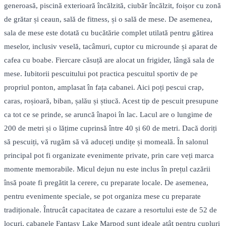
generoasă, piscină exterioară încălzită, ciubăr încălzit, foișor cu zonă
de grătar și ceaun, sală de fitness, și o sală de mese. De asemenea,
sala de mese este dotată cu bucătărie complet utilată pentru gătirea
meselor, inclusiv veselă, tacâmuri, cuptor cu microunde și aparat de
cafea cu boabe. Fiercare căsuță are alocat un frigider, lângă sala de
mese. Iubitorii pescuitului pot practica pescuitul sportiv de pe
propriul ponton, amplasat în fața cabanei. Aici poți pescui crap,
caras, roșioară, biban, șalău și știucă. Acest tip de pescuit presupune
ca tot ce se prinde, se aruncă înapoi în lac. Lacul are o lungime de
200 de metri și o lățime cuprinsă între 40 și 60 de metri. Dacă doriți
să pescuiți, vă rugăm să vă aduceți undițe și momeală. În salonul
principal pot fi organizate evenimente private, prin care veți marca
momente memorabile. Micul dejun nu este inclus în prețul cazării
însă poate fi pregătit la cerere, cu preparate locale. De asemenea,
pentru evenimente speciale, se pot organiza mese cu preparate
tradiționale. Întrucât capacitatea de cazare a resortului este de 52 de
locuri, cabanele Fantasy Lake Marpod sunt ideale atât pentru cupluri