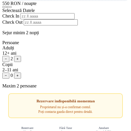
550 RON
/ noapte
Selectează Datele
Check In
Check Out
Sejur minim 2 nopți
Persoane
Adulți
12+ ani
2
−
+
Copii
2–11 ani
0
−
+
Maxim 2 persoane
Rezervare indisponibilă momentan
Proprietarul nu și-a confirmat contul.
Poți contacta gazda direct pentru detalii.
Rezervare
Fără Taxe
Anulare