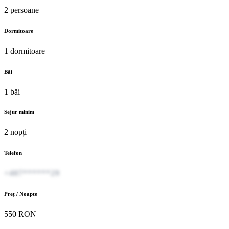
2 persoane
Dormitoare
1 dormitoare
Băi
1 băi
Sejur minim
2 nopți
Telefon
+407******29
Preț / Noapte
550 RON