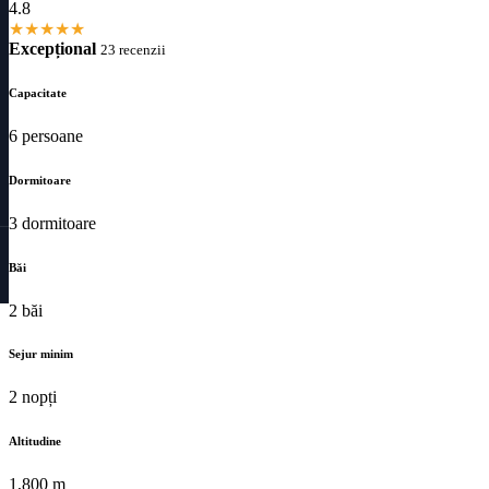
4.8
★
★
★
★
★
Excepțional
23 recenzii
Capacitate
6 persoane
Dormitoare
3 dormitoare
Băi
2 băi
Sejur minim
2 nopți
Altitudine
1,800 m