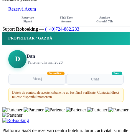
Rezervă Acum
Rezervare
Fără Taxe
Anulare
Sigură
Ascunse
Gratuită 72h
Suport
Robooking
—
(+40)724-882.233
PROPRIETAR / GAZDĂ
Dan
D
Partener din mai 2026
Neverificat
Soon
Mesaj
Chat
Datele de contact ale acestei cabane nu au fost încă verificate. Contactul direct
nu este disponibil momentan.
Platformă SaaS de rezervări pentru hoteluri, tururi, activități și multe