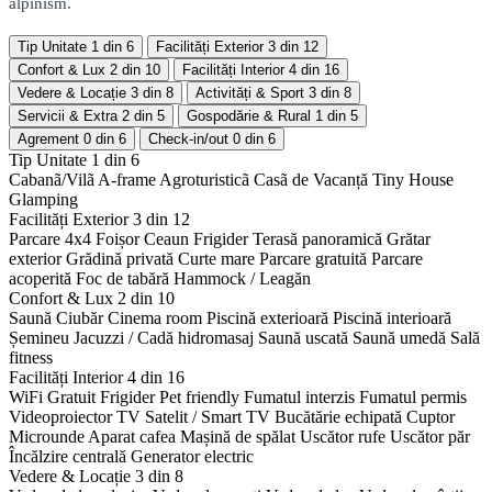
alpinism.
Tip Unitate
1 din 6
Facilități Exterior
3 din 12
Confort & Lux
2 din 10
Facilități Interior
4 din 16
Vedere & Locație
3 din 8
Activități & Sport
3 din 8
Servicii & Extra
2 din 5
Gospodărie & Rural
1 din 5
Agrement
0 din 6
Check-in/out
0 din 6
Tip Unitate
1 din 6
Cabanã/Vilã
A-frame
Agroturisticã
Casã de Vacanță
Tiny House
Glamping
Facilități Exterior
3 din 12
Parcare 4x4
Foișor
Ceaun
Frigider
Terasă panoramică
Grătar
exterior
Grădină privată
Curte mare
Parcare gratuită
Parcare
acoperită
Foc de tabără
Hammock / Leagăn
Confort & Lux
2 din 10
Saună
Ciubăr
Cinema room
Piscină exterioară
Piscină interioară
Șemineu
Jacuzzi / Cadă hidromasaj
Saună uscată
Saună umedă
Sală
fitness
Facilități Interior
4 din 16
WiFi Gratuit
Frigider
Pet friendly
Fumatul interzis
Fumatul permis
Videoproiector
TV Satelit / Smart TV
Bucătărie echipată
Cuptor
Microunde
Aparat cafea
Mașină de spălat
Uscător rufe
Uscător păr
Încălzire centrală
Generator electric
Vedere & Locație
3 din 8