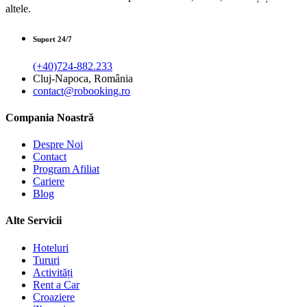
altele.
Suport 24/7
(+40)724-882.233
Cluj-Napoca, România
contact@robooking.ro
Compania Noastră
Despre Noi
Contact
Program Afiliat
Cariere
Blog
Alte Servicii
Hoteluri
Tururi
Activități
Rent a Car
Croaziere