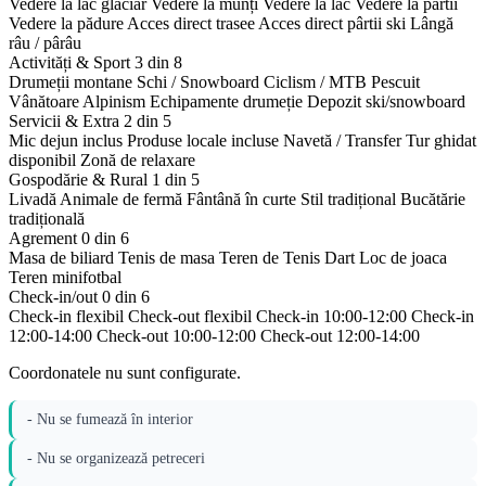
Vedere la lac glaciar
Vedere la munți
Vedere la lac
Vedere la pârtii
Vedere la pădure
Acces direct trasee
Acces direct pârtii ski
Lângă
râu / pârâu
Activități & Sport
3 din 8
Drumeții montane
Schi / Snowboard
Ciclism / MTB
Pescuit
Vânătoare
Alpinism
Echipamente drumeție
Depozit ski/snowboard
Servicii & Extra
2 din 5
Mic dejun inclus
Produse locale incluse
Navetă / Transfer
Tur ghidat
disponibil
Zonă de relaxare
Gospodărie & Rural
1 din 5
Livadă
Animale de fermă
Fântână în curte
Stil tradițional
Bucătărie
tradițională
Agrement
0 din 6
Masa de biliard
Tenis de masa
Teren de Tenis
Dart
Loc de joaca
Teren minifotbal
Check-in/out
0 din 6
Check-in flexibil
Check-out flexibil
Check-in 10:00-12:00
Check-in
12:00-14:00
Check-out 10:00-12:00
Check-out 12:00-14:00
Coordonatele nu sunt configurate.
- Nu se fumează în interior
- Nu se organizează petreceri