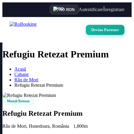
Autentificare
Înregistrare
RO
·
RON
Devino Partener
Refugiu Retezat Premium
Acasă
Cabane
Râu de Mori
Refugiu Retezat Premium
Munții Retezat
Refugiu Retezat Premium
Râu de Mori, Hunedoara, România
1,800m