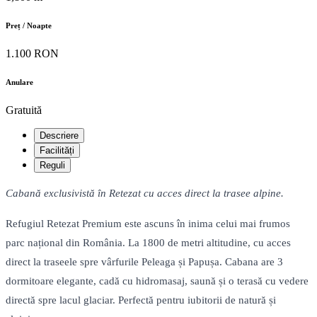
Preț / Noapte
1.100 RON
Anulare
Gratuită
Descriere
Facilități
Reguli
Cabană exclusivistă în Retezat cu acces direct la trasee alpine.
Refugiul Retezat Premium este ascuns în inima celui mai frumos
parc național din România. La 1800 de metri altitudine, cu acces
direct la traseele spre vârfurile Peleaga și Papușa. Cabana are 3
dormitoare elegante, cadă cu hidromasaj, saună și o terasă cu vedere
directă spre lacul glaciar. Perfectă pentru iubitorii de natură și