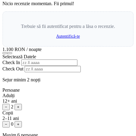
Nicio recenzie momentan. Fii primul!
Trebuie să fii autentificat pentru a lăsa o recenzie.
Autentifică-te
1.100 RON
/ noapte
Selectează Datele
Check In
Check Out
Sejur minim 2 nopți
Persoane
Adulți
12+ ani
2
−
+
Copii
2–11 ani
0
−
+
Maxim 6 persoane