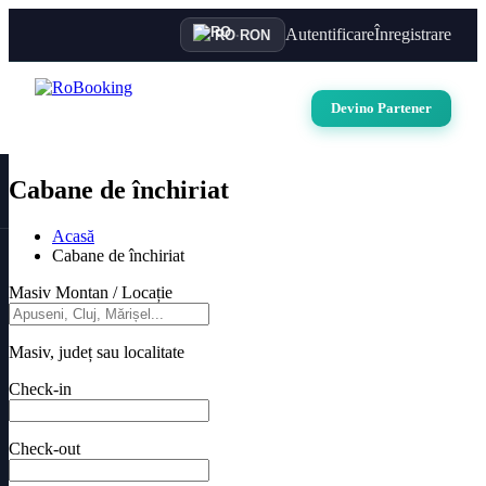
Autentificare
Înregistrare
RO
·
RON
Devino Partener
Cabane de închiriat
Acasă
Cabane de închiriat
Masiv Montan / Locație
Masiv, județ sau localitate
Check-in
Check-out