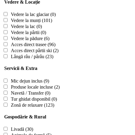
Vedere & Locație
Vedere la lac glaciar
(0)
Vedere la munți
(101)
Vedere la lac
(0)
Vedere la pârtii
(0)
Vedere la pădure
(6)
Acces direct trasee
(96)
Acces direct pârtii ski
(2)
Lângă râu / pârâu
(23)
Servicii & Extra
Mic dejun inclus
(9)
Produse locale incluse
(2)
Navetă / Transfer
(0)
Tur ghidat disponibil
(0)
Zonă de relaxare
(123)
Gospodărie & Rural
Livadă
(30)