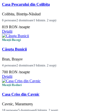
Casa Pescarului din Colibița
Colibita, Bistrița-Năsăud
6 persoane
2 dormitoare
1 băi
min. 2 nopți
819 RON
/noapte
Detalii
Munții Bucegi
Căsuța Bunicii
Bran, Brașov
4 persoane
2 dormitoare
3 băi
min. 2 nopți
700 RON
/noapte
Detalii
Munții Rodnei
Casa Criss din Cavnic
Cavnic, Maramureș
18 persoane
5 dormitoare
6 băi
min. 2 nopți