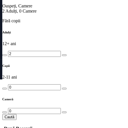
Oaspeți, Camere
2
Adulți
,
0
Camere
Fără copii
Adulți
12+ ani
Copii
2-11 ani
Cameră
Caută