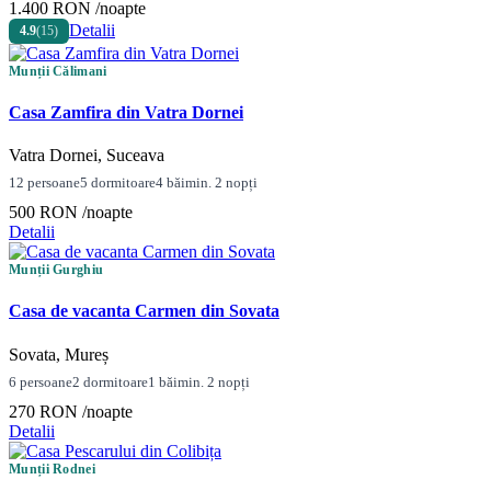
1.400 RON
/noapte
Detalii
4.9
(15)
Munții Călimani
Casa Zamfira din Vatra Dornei
Vatra Dornei, Suceava
12 persoane
5 dormitoare
4 băi
min. 2 nopți
500 RON
/noapte
Detalii
Munții Gurghiu
Casa de vacanta Carmen din Sovata
Sovata, Mureș
6 persoane
2 dormitoare
1 băi
min. 2 nopți
270 RON
/noapte
Detalii
Munții Rodnei