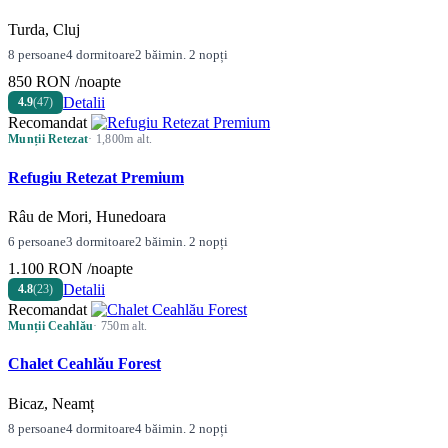
Turda, Cluj
8 persoane
4 dormitoare
2 băi
min. 2 nopți
850 RON
/noapte
Detalii
4.9
(47)
Recomandat
Munții Retezat
· 1,800m alt.
Refugiu Retezat Premium
Râu de Mori, Hunedoara
6 persoane
3 dormitoare
2 băi
min. 2 nopți
1.100 RON
/noapte
Detalii
4.8
(23)
Recomandat
Munții Ceahlău
· 750m alt.
Chalet Ceahlău Forest
Bicaz, Neamț
8 persoane
4 dormitoare
4 băi
min. 2 nopți