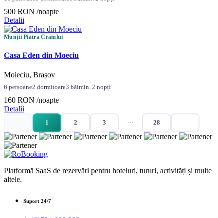
500 RON
/noapte
Detalii
Munții Piatra Craiului
Casa Eden din Moeciu
Moieciu, Brașov
6 persoane
2 dormitoare
3 băi
min. 2 nopți
160 RON
/noapte
Detalii
1
2
3
···
28
Platformă SaaS de rezervări pentru hoteluri, tururi, activități și multe
altele.
Suport 24/7