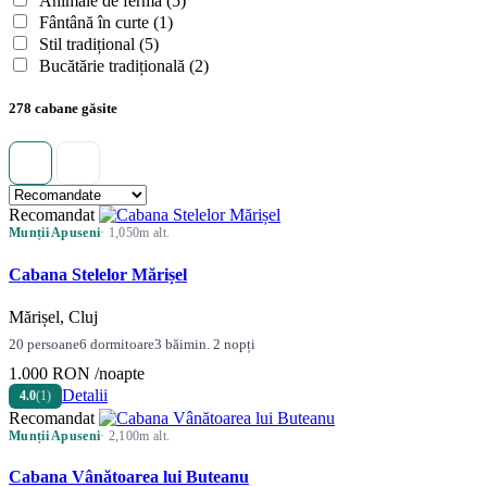
Animale de fermă
(5)
Fântână în curte
(1)
Stil tradițional
(5)
Bucătărie tradițională
(2)
278 cabane găsite
Recomandat
Munții Apuseni
· 1,050m alt.
Cabana Stelelor Mărișel
Mărișel, Cluj
20 persoane
6 dormitoare
3 băi
min. 2 nopți
1.000 RON
/noapte
Detalii
4.0
(1)
Recomandat
Munții Apuseni
· 2,100m alt.
Cabana Vânătoarea lui Buteanu