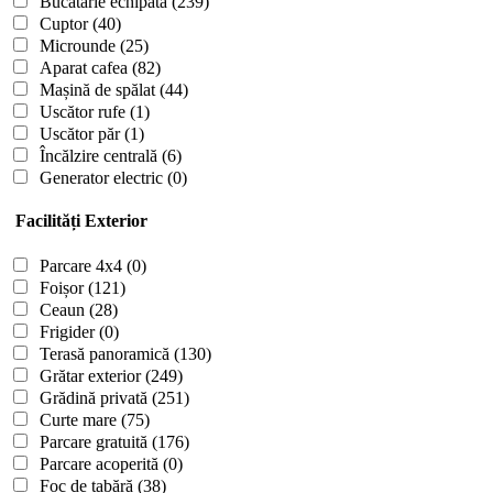
Bucătărie echipată
(239)
Cuptor
(40)
Microunde
(25)
Aparat cafea
(82)
Mașină de spălat
(44)
Uscător rufe
(1)
Uscător păr
(1)
Încălzire centrală
(6)
Generator electric
(0)
Facilități Exterior
Parcare 4x4
(0)
Foișor
(121)
Ceaun
(28)
Frigider
(0)
Terasă panoramică
(130)
Grătar exterior
(249)
Grădină privată
(251)
Curte mare
(75)
Parcare gratuită
(176)
Parcare acoperită
(0)
Foc de tabără
(38)