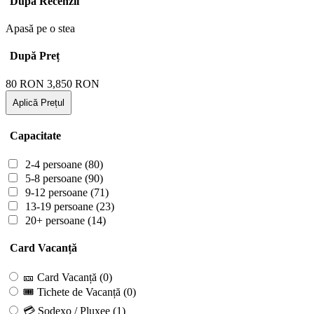
După Recenzii
Apasă pe o stea
După Preț
80
RON
3,850
RON
Aplică Prețul
Capacitate
2-4 persoane
(80)
5-8 persoane
(90)
9-12 persoane
(71)
13-19 persoane
(23)
20+ persoane
(14)
Card Vacanță
🎫 Card Vacanță
(0)
🎟 Tichete de Vacanță
(0)
💳 Sodexo / Pluxee
(1)