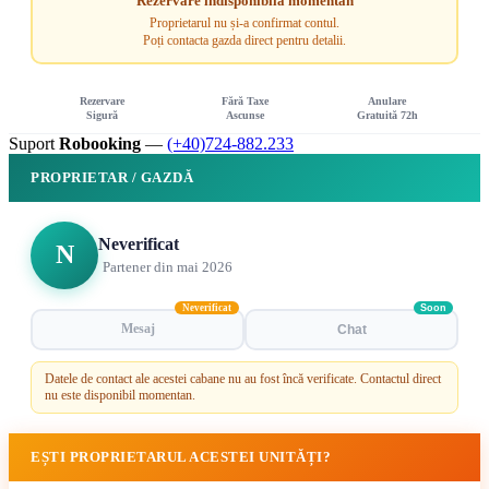
Rezervare indisponibilă momentan
Proprietarul nu și-a confirmat contul.
Poți contacta gazda direct pentru detalii.
Rezervare
Fără Taxe
Anulare
Sigură
Ascunse
Gratuită 72h
Suport
Robooking
—
(+40)724-882.233
PROPRIETAR / GAZDĂ
Neverificat
N
Partener din mai 2026
Neverificat
Soon
Mesaj
Chat
Datele de contact ale acestei cabane nu au fost încă verificate. Contactul direct
nu este disponibil momentan.
EȘTI PROPRIETARUL ACESTEI UNITĂȚI?