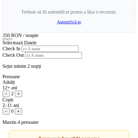
Trebuie să fii autentificat pentru a lăsa o recenzie.
Autentifică-te
350 RON
/ noapte
Selectează Datele
Check In
Check Out
Sejur minim 2 nopți
Persoane
Adulți
12+ ani
2
−
+
Copii
2–11 ani
0
−
+
Maxim 4 persoane