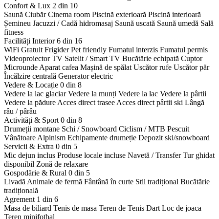
Confort & Lux
2 din 10
Saună
Ciubăr
Cinema room
Piscină exterioară
Piscină interioară
Șemineu
Jacuzzi / Cadă hidromasaj
Saună uscată
Saună umedă
Sală
fitness
Facilități Interior
6 din 16
WiFi Gratuit
Frigider
Pet friendly
Fumatul interzis
Fumatul permis
Videoproiector
TV Satelit / Smart TV
Bucătărie echipată
Cuptor
Microunde
Aparat cafea
Mașină de spălat
Uscător rufe
Uscător păr
Încălzire centrală
Generator electric
Vedere & Locație
0 din 8
Vedere la lac glaciar
Vedere la munți
Vedere la lac
Vedere la pârtii
Vedere la pădure
Acces direct trasee
Acces direct pârtii ski
Lângă
râu / pârâu
Activități & Sport
0 din 8
Drumeții montane
Schi / Snowboard
Ciclism / MTB
Pescuit
Vânătoare
Alpinism
Echipamente drumeție
Depozit ski/snowboard
Servicii & Extra
0 din 5
Mic dejun inclus
Produse locale incluse
Navetă / Transfer
Tur ghidat
disponibil
Zonă de relaxare
Gospodărie & Rural
0 din 5
Livadă
Animale de fermă
Fântână în curte
Stil tradițional
Bucătărie
tradițională
Agrement
1 din 6
Masa de biliard
Tenis de masa
Teren de Tenis
Dart
Loc de joaca
Teren minifotbal