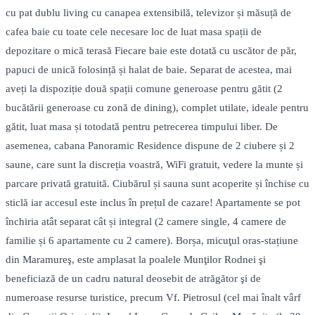
cu pat dublu living cu canapea extensibilă, televizor și măsuță de
cafea baie cu toate cele necesare loc de luat masa spații de
depozitare o mică terasă Fiecare baie este dotată cu uscător de păr,
papuci de unică folosință și halat de baie. Separat de acestea, mai
aveți la dispoziție două spații comune generoase pentru gătit (2
bucătării generoase cu zonă de dining), complet utilate, ideale pentru
gătit, luat masa și totodată pentru petrecerea timpului liber. De
asemenea, cabana Panoramic Residence dispune de 2 ciubere și 2
saune, care sunt la discreția voastră, WiFi gratuit, vedere la munte și
parcare privată gratuită. Ciubărul și sauna sunt acoperite și închise cu
sticlă iar accesul este inclus în prețul de cazare! Apartamente se pot
închiria atât separat cât și integral (2 camere single, 4 camere de
familie și 6 apartamente cu 2 camere). Borșa, micuţul oras-stațiune
din Maramureş, este amplasat la poalele Munţilor Rodnei şi
beneficiază de un cadru natural deosebit de atrăgător şi de
numeroase resurse turistice, precum Vf. Pietrosul (cel mai înalt vârf