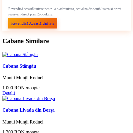
Revendică această unitate pentru a o administra, actualiza disponibilitatea și primi
rezervări direct prin Robooking.
Revendică Această Unitate
Cabane Similare
Cabana Stângău
Munții Munții Rodnei
1.000 RON
/noapte
Detalii
Cabana Livada din Borșa
Munții Munții Rodnei
1.200 RON
/noapte