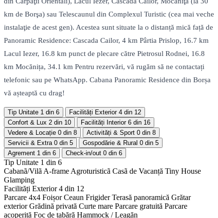
din Carpaţii Orientali), Lacul Iezer, Cascada Cailor, Mocăniţa (la 30
km de Borşa) sau Telescaunul din Complexul Turistic (cea mai veche
instalaţie de acest gen). Acestea sunt situate la o distanță mică față de
Panoramic Residence: Cascada Cailor, 4 km Pârtia Prislop, 16.7 km
Lacul Iezer, 16.8 km punct de plecare către Pietrosul Rodnei, 16.8
km Mocănița, 34.1 km Pentru rezervări, vă rugăm să ne contactați
telefonic sau pe WhatsApp. Cabana Panoramic Residence din Borșa
vă așteaptă cu drag!
Tip Unitate
1 din 6
Facilități Exterior
4 din 12
Confort & Lux
2 din 10
Facilități Interior
6 din 16
Vedere & Locație
0 din 8
Activități & Sport
0 din 8
Servicii & Extra
0 din 5
Gospodărie & Rural
0 din 5
Agrement
1 din 6
Check-in/out
0 din 6
Tip Unitate
1 din 6
Cabanã/Vilã
A-frame
Agroturisticã
Casã de Vacanță
Tiny House
Glamping
Facilități Exterior
4 din 12
Parcare 4x4
Foișor
Ceaun
Frigider
Terasă panoramică
Grătar
exterior
Grădină privată
Curte mare
Parcare gratuită
Parcare
acoperită
Foc de tabără
Hammock / Leagăn