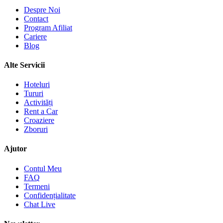
Despre Noi
Contact
Program Afiliat
Cariere
Blog
Alte Servicii
Hoteluri
Tururi
Activități
Rent a Car
Croaziere
Zboruri
Ajutor
Contul Meu
FAQ
Termeni
Confidențialitate
Chat Live