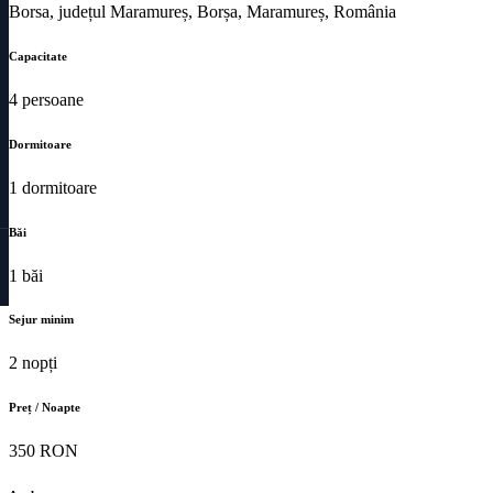
Borsa, județul Maramureș, Borșa, Maramureș, România
Capacitate
4 persoane
Dormitoare
1 dormitoare
Băi
1 băi
Sejur minim
2 nopți
Preț / Noapte
350 RON