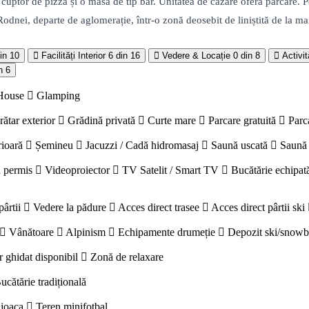
uptor de pizza și o masă de tip bar. Unitatea de cazare oferă parcare. Pe l
Rodnei, departe de aglomerație, într-o zonă deosebit de liniștită de la 
in 10
Facilități Interior
6 din 16
Vedere & Locație
0 din 8
Activit
n 6
House
Glamping
rătar exterior
Grădină privată
Curte mare
Parcare gratuită
Parc
rioară
Șemineu
Jacuzzi / Cadă hidromasaj
Saună uscată
Saună
 permis
Videoproiector
TV Satelit / Smart TV
Bucătărie echipat
pârtii
Vedere la pădure
Acces direct trasee
Acces direct pârtii ski
Vânătoare
Alpinism
Echipamente drumeție
Depozit ski/snow
r ghidat disponibil
Zonă de relaxare
ucătărie tradițională
 joaca
Teren minifotbal