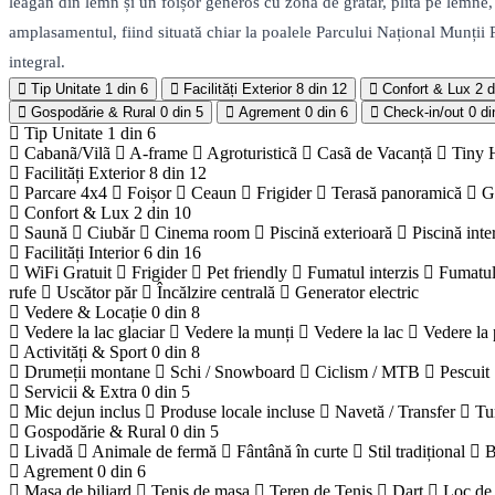
leagăn din lemn și un foișor generos cu zonă de grătar, plită pe lemne, c
amplasamentul, fiind situată chiar la poalele Parcului Național Munții 
integral.
Tip Unitate
1 din 6
Facilități Exterior
8 din 12
Confort & Lux
2 d
Gospodărie & Rural
0 din 5
Agrement
0 din 6
Check-in/out
0 di
Tip Unitate
1 din 6
Cabanã/Vilã
A-frame
Agroturisticã
Casã de Vacanță
Tiny 
Facilități Exterior
8 din 12
Parcare 4x4
Foișor
Ceaun
Frigider
Terasă panoramică
G
Confort & Lux
2 din 10
Saună
Ciubăr
Cinema room
Piscină exterioară
Piscină inte
Facilități Interior
6 din 16
WiFi Gratuit
Frigider
Pet friendly
Fumatul interzis
Fumatul
rufe
Uscător păr
Încălzire centrală
Generator electric
Vedere & Locație
0 din 8
Vedere la lac glaciar
Vedere la munți
Vedere la lac
Vedere la 
Activități & Sport
0 din 8
Drumeții montane
Schi / Snowboard
Ciclism / MTB
Pescuit
Servicii & Extra
0 din 5
Mic dejun inclus
Produse locale incluse
Navetă / Transfer
Tu
Gospodărie & Rural
0 din 5
Livadă
Animale de fermă
Fântână în curte
Stil tradițional
B
Agrement
0 din 6
Masa de biliard
Tenis de masa
Teren de Tenis
Dart
Loc de