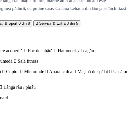
ângă facilitățile oferite, marele atuu al acestei locații este
marginea pădurii, cu puține case. Cabana Lehanu din Borșa se închiriază
ăți & Sport
0 din 8
Servicii & Extra
0 din 5
are acoperită
Foc de tabără
Hammock / Leagăn
 umedă
Sală fitness
ă
Cuptor
Microunde
Aparat cafea
Mașină de spălat
Uscător
Lângă râu / pârâu
board