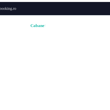
booking.ro
ă
Hoteluri
Cabane
Tururi
Activități
Zborur