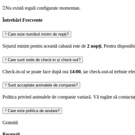
Nu există reguli configurate momentan.
Întrebări Frecvente
Care este numărul minim de nopți?
Sejurul minim pentru această cabană este de
2 nopți
. Pentru disponib
Care sunt orele de check-in și check-out?
Check-in-ul se poate face după ora
14:00
, iar check-out-ul trebuie ef
Sunt acceptate animalele de companie?
Politica privind animalele de companie variază. Vă rugăm să contactați
Care este politica de anulare?
Gratuită
Recenzii