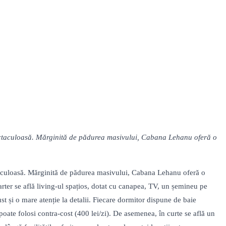
spectaculoasă. Mărginită de pădurea masivului, Cabana Lehanu oferă o
ectaculoasă. Mărginită de pădurea masivului, Cabana Lehanu oferă o
rter se află living-ul spațios, dotat cu canapea, TV, un șemineu pe
t și o mare atenție la detalii. Fiecare dormitor dispune de baie
poate folosi contra-cost (400 lei/zi). De asemenea, în curte se află un