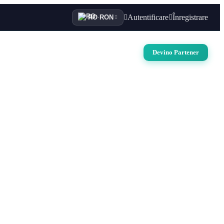
Autentificare
Înregistrare
RO
·
RON
i
Auto
Croaziere
Contact
Devino Partener