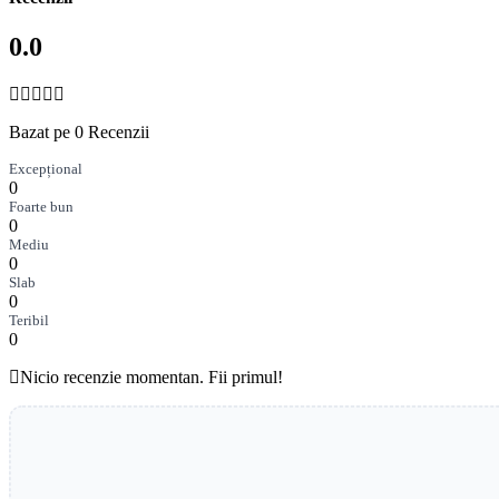
0.0
Bazat pe 0 Recenzii
Excepțional
0
Foarte bun
0
Mediu
0
Slab
0
Teribil
0
Nicio recenzie momentan. Fii primul!