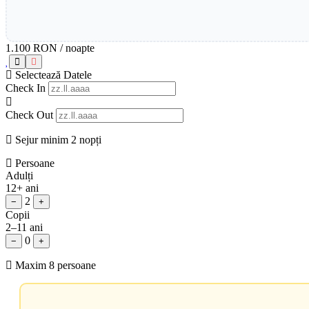
1.100 RON
/ noapte
Selectează Datele
Check In
Check Out
Sejur minim 2 nopți
Persoane
Adulți
12+ ani
2
−
+
Copii
2–11 ani
0
−
+
Maxim 8 persoane