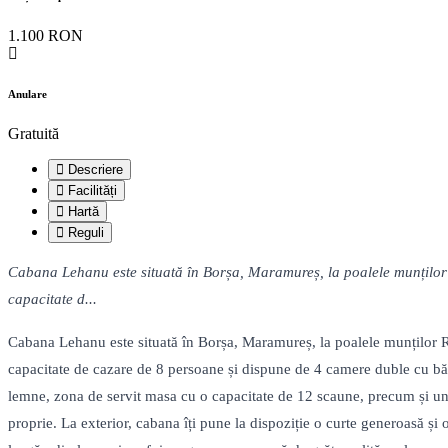
1.100 RON
Anulare
Gratuită
Descriere
Facilități
Hartă
Reguli
Cabana Lehanu este situată în Borșa, Maramureș, la poalele munților R
capacitate d...
Cabana Lehanu este situată în Borșa, Maramureș, la poalele munților Ro
capacitate de cazare de 8 persoane și dispune de 4 camere duble cu băi 
lemne, zona de servit masa cu o capacitate de 12 scaune, precum și un b
proprie. La exterior, cabana îți pune la dispoziție o curte generoasă și