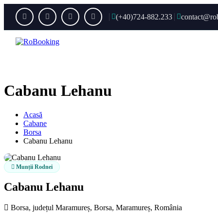
(+40)724-882.233
contact@ro
Acas
Cabanu Lehanu
Acasă
Cabane
Borsa
Cabanu Lehanu
Munții Rodnei
Cabanu Lehanu
Borsa, județul Maramureș, Borsa, Maramureș, România