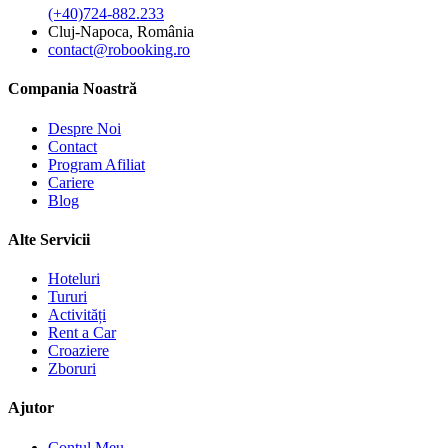
(+40)724-882.233
Cluj-Napoca, România
contact@robooking.ro
Compania Noastră
Despre Noi
Contact
Program Afiliat
Cariere
Blog
Alte Servicii
Hoteluri
Tururi
Activități
Rent a Car
Croaziere
Zboruri
Ajutor
Contul Meu