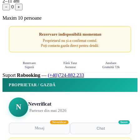
2–11 ani
0
−
+
Maxim 10 persoane
Rezervare indisponibilă momentan
Proprietarul nu și-a confirmat contul.
Poți contacta gazda direct pentru detalii.
Rezervare
Fără Taxe
Anulare
Sigură
Ascunse
Gratuită 72h
Suport
Robooking
—
(+40)724-882.233
PROPRIETAR / GAZDĂ
Neverificat
N
Partener din mai 2026
Neverificat
Soon
Mesaj
Chat