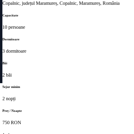
Copalnic, județul Maramureș, Copalnic, Maramureș, România
Capacitate
10 persoane
Dormitoare
3 dormitoare
Băi
2 băi
Sejur minim
2 nopți
Preț / Noapte
750 RON