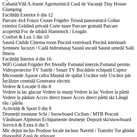
Cabanã/Vilã
A-frame
Agroturisticã
Casã de Vacanță
Tiny House
Glamping
Facilități Exterior
6 din 12
Parcare 4x4
Foișor
Ceaun
Frigider
Terasă panoramică
Grătar
exterior
Grădină privată
Curte mare
Parcare gratuită
Parcare
acoperită
Foc de tabără
Hammock / Leagăn
Confort & Lux
1 din 10
Saună
Ciubăr
Cinema room
Piscină exterioară
Piscină interioară
Șemineu
Jacuzzi / Cadă hidromasaj
Saună uscată
Saună umedă
Sală
fitness
Facilități Interior
4 din 16
WiFi Gratuit
Frigider
Pet friendly
Fumatul interzis
Fumatul permis
Videoproiector
TV Satelit / Smart TV
Bucătărie echipată
Cuptor
Microunde
Aparat cafea
Mașină de spălat
Uscător rufe
Uscător păr
Încălzire centrală
Generator electric
Vedere & Locație
0 din 8
Vedere la lac glaciar
Vedere la munți
Vedere la lac
Vedere la pârtii
Vedere la pădure
Acces direct trasee
Acces direct pârtii ski
Lângă
râu / pârâu
Activități & Sport
0 din 8
Drumeții montane
Schi / Snowboard
Ciclism / MTB
Pescuit
Vânătoare
Alpinism
Echipamente drumeție
Depozit ski/snowboard
Servicii & Extra
0 din 5
Mic dejun inclus
Produse locale incluse
Navetă / Transfer
Tur ghidat
disponibil
Zonă de relaxare