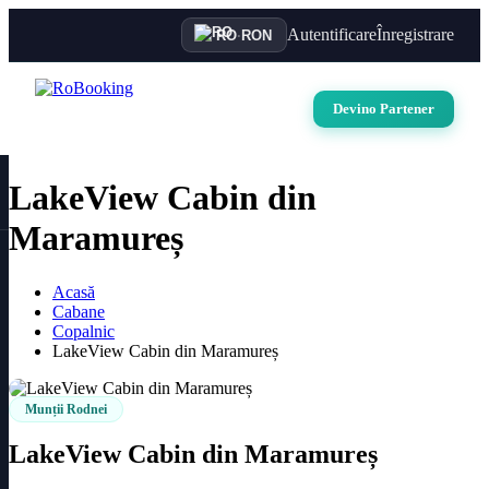
Autentificare
Înregistrare
RO
·
RON
Devino Partener
LakeView Cabin din
Maramureș
Acasă
Cabane
Copalnic
LakeView Cabin din Maramureș
Munții Rodnei
LakeView Cabin din Maramureș