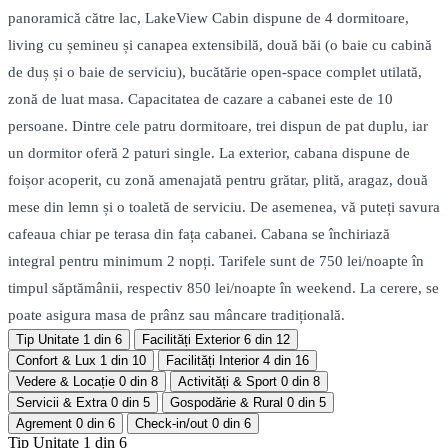
panoramică către lac, LakeView Cabin dispune de 4 dormitoare,
living cu șemineu și canapea extensibilă, două băi (o baie cu cabină
de duș și o baie de serviciu), bucătărie open-space complet utilată,
zonă de luat masa. Capacitatea de cazare a cabanei este de 10
persoane. Dintre cele patru dormitoare, trei dispun de pat duplu, iar
un dormitor oferă 2 paturi single. La exterior, cabana dispune de
foișor acoperit, cu zonă amenajată pentru grătar, plită, aragaz, două
mese din lemn și o toaletă de serviciu. De asemenea, vă puteți savura
cafeaua chiar pe terasa din fața cabanei. Cabana se închiriază
integral pentru minimum 2 nopți. Tarifele sunt de 750 lei/noapte în
timpul săptămânii, respectiv 850 lei/noapte în weekend. La cerere, se
poate asigura masa de prânz sau mâncare tradițională.
Tip Unitate
1 din 6
Facilități Exterior
6 din 12
Confort & Lux
1 din 10
Facilități Interior
4 din 16
Vedere & Locație
0 din 8
Activități & Sport
0 din 8
Servicii & Extra
0 din 5
Gospodărie & Rural
0 din 5
Agrement
0 din 6
Check-in/out
0 din 6
Tip Unitate
1 din 6