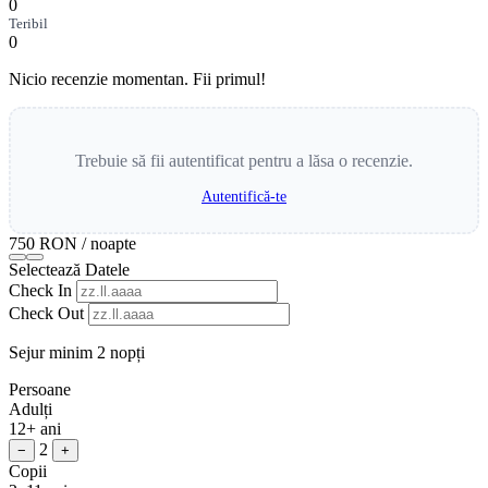
0
Teribil
0
Nicio recenzie momentan. Fii primul!
Trebuie să fii autentificat pentru a lăsa o recenzie.
Autentifică-te
750 RON
/ noapte
Selectează Datele
Check In
Check Out
Sejur minim 2 nopți
Persoane
Adulți
12+ ani
2
−
+
Copii