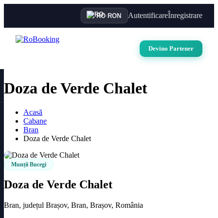
Autentificare
Înregistrare
RO
·
RON
Devino Partener
Doza de Verde Chalet
Acasă
Cabane
Bran
Doza de Verde Chalet
Munții Bucegi
Doza de Verde Chalet
Bran, județul Brașov, Bran, Brașov, România