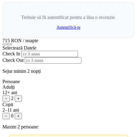
Trebuie să fii autentificat pentru a lăsa o recenzie.
Autentifică-te
715 RON
/ noapte
Selectează Datele
Check In
Check Out
Sejur minim 2 nopți
Persoane
Adulți
12+ ani
2
−
+
Copii
2–11 ani
0
−
+
Maxim 2 persoane