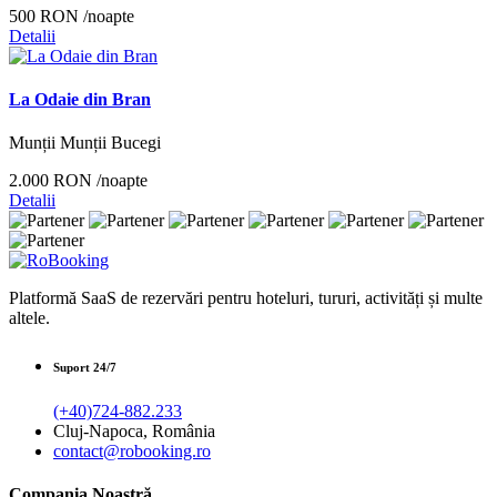
500 RON
/noapte
Detalii
La Odaie din Bran
Munții Munții Bucegi
2.000 RON
/noapte
Detalii
Platformă SaaS de rezervări pentru hoteluri, tururi, activități și multe
altele.
Suport 24/7
(+40)724-882.233
Cluj-Napoca, România
contact@robooking.ro
Compania Noastră