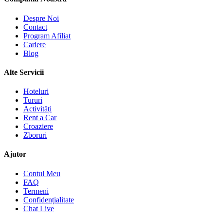
Despre Noi
Contact
Program Afiliat
Cariere
Blog
Alte Servicii
Hoteluri
Tururi
Activități
Rent a Car
Croaziere
Zboruri
Ajutor
Contul Meu
FAQ
Termeni
Confidențialitate
Chat Live