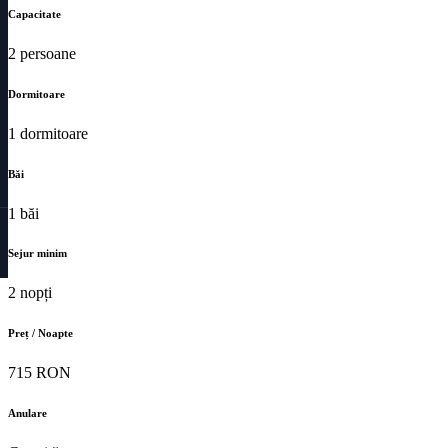
Capacitate
2 persoane
Dormitoare
1 dormitoare
Băi
1 băi
Sejur minim
2 nopți
Preț / Noapte
715 RON
Anulare