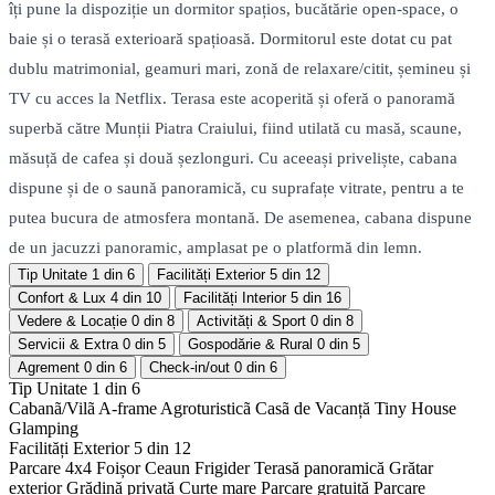
îți pune la dispoziție un dormitor spațios, bucătărie open-space, o
baie și o terasă exterioară spațioasă. Dormitorul este dotat cu pat
dublu matrimonial, geamuri mari, zonă de relaxare/citit, șemineu și
TV cu acces la Netflix. Terasa este acoperită și oferă o panoramă
superbă către Munții Piatra Craiului, fiind utilată cu masă, scaune,
măsuță de cafea și două șezlonguri. Cu aceeași priveliște, cabana
dispune și de o saună panoramică, cu suprafațe vitrate, pentru a te
putea bucura de atmosfera montană. De asemenea, cabana dispune
de un jacuzzi panoramic, amplasat pe o platformă din lemn.
Tip Unitate
1 din 6
Facilități Exterior
5 din 12
Confort & Lux
4 din 10
Facilități Interior
5 din 16
Vedere & Locație
0 din 8
Activități & Sport
0 din 8
Servicii & Extra
0 din 5
Gospodărie & Rural
0 din 5
Agrement
0 din 6
Check-in/out
0 din 6
Tip Unitate
1 din 6
Cabanã/Vilã
A-frame
Agroturisticã
Casã de Vacanță
Tiny House
Glamping
Facilități Exterior
5 din 12
Parcare 4x4
Foișor
Ceaun
Frigider
Terasă panoramică
Grătar
exterior
Grădină privată
Curte mare
Parcare gratuită
Parcare