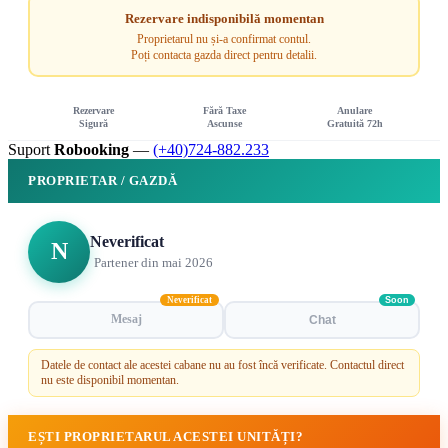
Rezervare indisponibilă momentan
Proprietarul nu și-a confirmat contul.
Poți contacta gazda direct pentru detalii.
Rezervare
Fără Taxe
Anulare
Sigură
Ascunse
Gratuită 72h
Suport
Robooking
—
(+40)724-882.233
PROPRIETAR / GAZDĂ
Neverificat
N
Partener din mai 2026
Neverificat
Soon
Mesaj
Chat
Datele de contact ale acestei cabane nu au fost încă verificate. Contactul direct
nu este disponibil momentan.
EȘTI PROPRIETARUL ACESTEI UNITĂȚI?