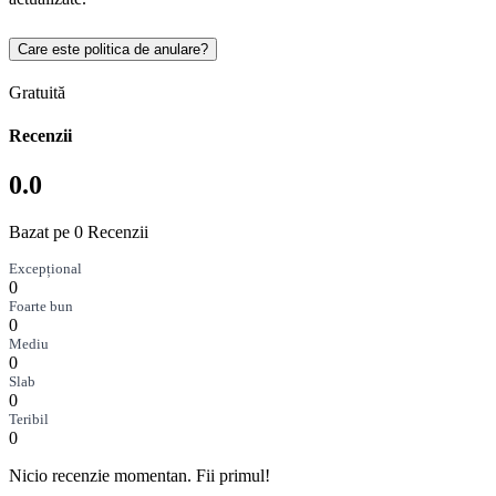
Care este politica de anulare?
Gratuită
Recenzii
0.0
Bazat pe 0 Recenzii
Excepțional
0
Foarte bun
0
Mediu
0
Slab
0
Teribil
0
Nicio recenzie momentan. Fii primul!