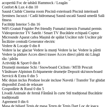
acoperită
Foc de tabără
Hammock / Leagăn
Confort & Lux
4 din 10
Saună
Ciubăr
Cinema room
Piscină exterioară
Piscină interioară
Șemineu
Jacuzzi / Cadă hidromasaj
Saună uscată
Saună umedă
Sală
fitness
Facilități Interior
5 din 16
WiFi Gratuit
Frigider
Pet friendly
Fumatul interzis
Fumatul permis
Videoproiector
TV Satelit / Smart TV
Bucătărie echipată
Cuptor
Microunde
Aparat cafea
Mașină de spălat
Uscător rufe
Uscător păr
Încălzire centrală
Generator electric
Vedere & Locație
0 din 8
Vedere la lac glaciar
Vedere la munți
Vedere la lac
Vedere la pârtii
Vedere la pădure
Acces direct trasee
Acces direct pârtii ski
Lângă
râu / pârâu
Activități & Sport
0 din 8
Drumeții montane
Schi / Snowboard
Ciclism / MTB
Pescuit
Vânătoare
Alpinism
Echipamente drumeție
Depozit ski/snowboard
Servicii & Extra
0 din 5
Mic dejun inclus
Produse locale incluse
Navetă / Transfer
Tur ghidat
disponibil
Zonă de relaxare
Gospodărie & Rural
0 din 5
Livadă
Animale de fermă
Fântână în curte
Stil tradițional
Bucătărie
tradițională
Agrement
0 din 6
Masa de biliard
Tenis de masa
Teren de Tenis
Dart
Loc de joaca