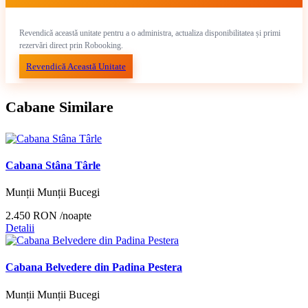
Revendică această unitate pentru a o administra, actualiza disponibilitatea și primi
rezervări direct prin Robooking.
Revendică Această Unitate
Cabane Similare
Cabana Stâna Târle
Munții Munții Bucegi
2.450 RON
/noapte
Detalii
Cabana Belvedere din Padina Pestera
Munții Munții Bucegi