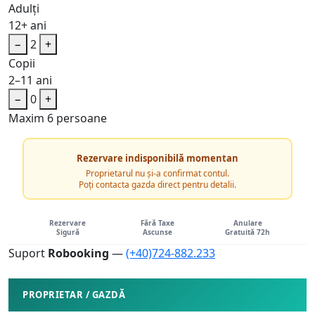
Adulți
12+ ani
−
2
+
Copii
2–11 ani
−
0
+
Maxim 6 persoane
Rezervare indisponibilă momentan
Proprietarul nu și-a confirmat contul.
Poți contacta gazda direct pentru detalii.
Rezervare
Fără Taxe
Anulare
Sigură
Ascunse
Gratuită 72h
Suport
Robooking
—
(+40)724-882.233
PROPRIETAR / GAZDĂ