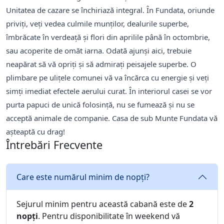
Unitatea de cazare se închiriază integral. În Fundata, oriunde
priviţi, veţi vedea culmile munţilor, dealurile superbe,
îmbrăcate în verdeaţă şi flori din aprilile până în octombrie,
sau acoperite de omăt iarna. Odată ajunşi aici, trebuie
neapărat să vă opriţi şi să admiraţi peisajele superbe. O
plimbare pe uliţele comunei vă va încărca cu energie şi veţi
simţi imediat efectele aerului curat. În interiorul casei se vor
purta papuci de unică folosinţă, nu se fumează şi nu se
acceptă animale de companie. Casa de sub Munte Fundata vă
aşteaptă cu drag!
Întrebări Frecvente
Care este numărul minim de nopți?
Sejurul minim pentru această cabană este de
2
nopți
. Pentru disponibilitate în weekend vă