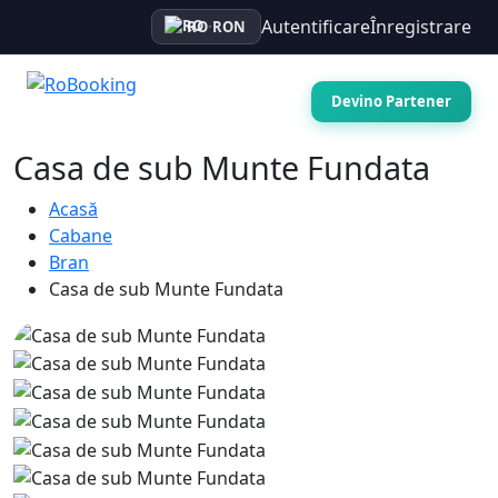
Autentificare
Înregistrare
RO
·
RON
Devino Partener
Casa de sub Munte Fundata
Acasă
Cabane
Bran
Casa de sub Munte Fundata