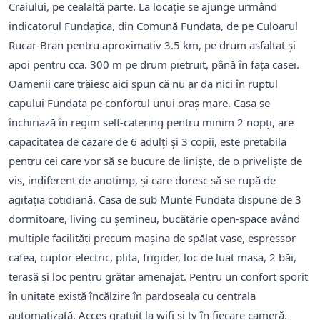
Craiului, pe cealaltă parte. La locaţie se ajunge urmând
indicatorul Fundațica, din Comună Fundata, de pe Culoarul
Rucar-Bran pentru aproximativ 3.5 km, pe drum asfaltat şi
apoi pentru cca. 300 m pe drum pietruit, până în faţa casei.
Oamenii care trăiesc aici spun că nu ar da nici în ruptul
capului Fundata pe confortul unui oraş mare. Casa se
închiriază în regim self-catering pentru minim 2 nopţi, are
capacitatea de cazare de 6 adulţi şi 3 copii, este pretabila
pentru cei care vor să se bucure de linişte, de o privelişte de
vis, indiferent de anotimp, şi care doresc să se rupă de
agitaţia cotidiană. Casa de sub Munte Fundata dispune de 3
dormitoare, living cu şemineu, bucătărie open-space având
multiple facilități precum maşina de spălat vase, espressor
cafea, cuptor electric, plita, frigider, loc de luat masa, 2 băi,
terasă şi loc pentru grătar amenajat. Pentru un confort sporit
în unitate există încălzire în pardoseala cu centrala
automatizată. Acces gratuit la wifi şi tv în fiecare cameră.