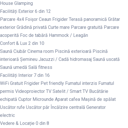
House
Glamping
Facilități Exterior
6 din 12
Parcare 4x4
Foișor
Ceaun
Frigider
Terasă panoramică
Grătar
exterior
Grădină privată
Curte mare
Parcare gratuită
Parcare
acoperită
Foc de tabără
Hammock / Leagăn
Confort & Lux
2 din 10
Saună
Ciubăr
Cinema room
Piscină exterioară
Piscină
interioară
Șemineu
Jacuzzi / Cadă hidromasaj
Saună uscată
Saună umedă
Sală fitness
Facilități Interior
7 din 16
WiFi Gratuit
Frigider
Pet friendly
Fumatul interzis
Fumatul
permis
Videoproiector
TV Satelit / Smart TV
Bucătărie
echipată
Cuptor
Microunde
Aparat cafea
Mașină de spălat
Uscător rufe
Uscător păr
Încălzire centrală
Generator
electric
Vedere & Locație
0 din 8