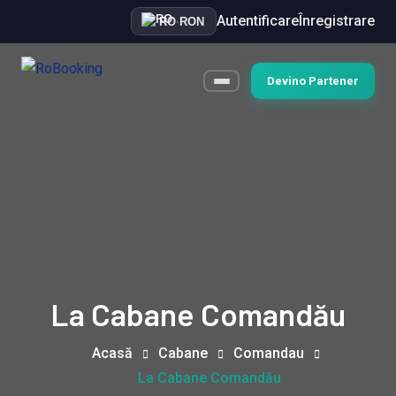
Autentificare
Înregistrare
RO
·
RON
Devino Partener
La Cabane Comandău
Acasă
Cabane
Comandau
La Cabane Comandău