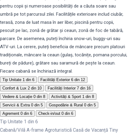
pentru copii și numeroase posibilități de a căuta soare sau
umbră pe tot parcursul zilei. Facilitățile exterioare includ ciubăr,
terasă, zona de luat masa în aer liber, piscină pentru copii,
pescuit pe lac, zonă de grătar și ceaun, zonă de foc de tabără,
parcare. De asemenea, puteți închiria snow-uri, buggy-uri sau
ATV-uri. La cerere, puteți beneficia de mâncare precum platouri
tradiționale, mâncare la ceaun (gulaș, tocănițe, pomana porcului,
bureți de pădure), grătare sau saramură de pește la ceaun.
Fiecare cabană se închiriază integral.
Tip Unitate
1 din 6
Facilități Exterior
6 din 12
Confort & Lux
2 din 10
Facilități Interior
7 din 16
Vedere & Locație
0 din 8
Activități & Sport
1 din 8
Servicii & Extra
0 din 5
Gospodărie & Rural
0 din 5
Agrement
0 din 6
Check-in/out
0 din 6
Tip Unitate
1 din 6
Cabanã/Vilã
A-frame
Agroturisticã
Casã de Vacanță
Tiny