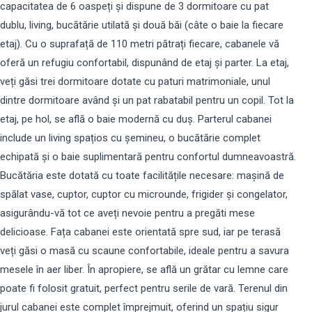
capacitatea de 6 oaspeți și dispune de 3 dormitoare cu pat
dublu, living, bucătărie utilată și două băi (câte o baie la fiecare
etaj). Cu o suprafață de 110 metri pătrați fiecare, cabanele vă
oferă un refugiu confortabil, dispunând de etaj și parter. La etaj,
veți găsi trei dormitoare dotate cu paturi matrimoniale, unul
dintre dormitoare având și un pat rabatabil pentru un copil. Tot la
etaj, pe hol, se află o baie modernă cu duș. Parterul cabanei
include un living spațios cu șemineu, o bucătărie complet
echipată și o baie suplimentară pentru confortul dumneavoastră.
Bucătăria este dotată cu toate facilitățile necesare: mașină de
spălat vase, cuptor, cuptor cu microunde, frigider și congelator,
asigurându-vă tot ce aveți nevoie pentru a pregăti mese
delicioase. Fața cabanei este orientată spre sud, iar pe terasă
veți găsi o masă cu scaune confortabile, ideale pentru a savura
mesele în aer liber. În apropiere, se află un grătar cu lemne care
poate fi folosit gratuit, perfect pentru serile de vară. Terenul din
jurul cabanei este complet împrejmuit, oferind un spațiu sigur