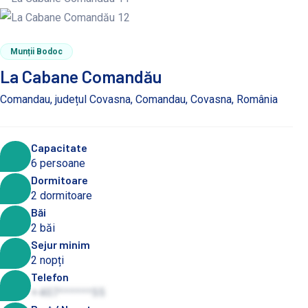
Munții Bodoc
La Cabane Comandău
Comandau, județul Covasna, Comandau, Covasna, România
Capacitate
6 persoane
Dormitoare
2 dormitoare
Băi
2 băi
Sejur minim
2 nopți
Telefon
+407******55