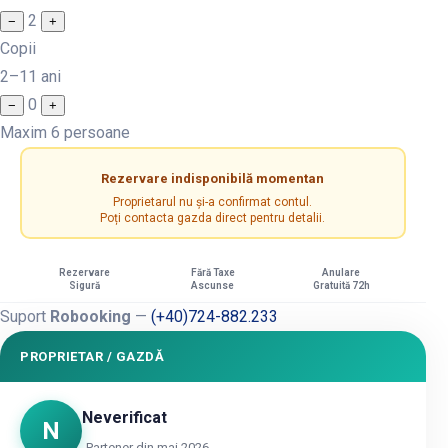
2
−
+
Copii
2–11 ani
0
−
+
Maxim 6 persoane
Rezervare indisponibilă momentan
Proprietarul nu și-a confirmat contul.
Poți contacta gazda direct pentru detalii.
Rezervare
Fără Taxe
Anulare
Sigură
Ascunse
Gratuită 72h
Suport
Robooking
—
(+40)724-882.233
PROPRIETAR / GAZDĂ
Neverificat
N
Partener din mai 2026