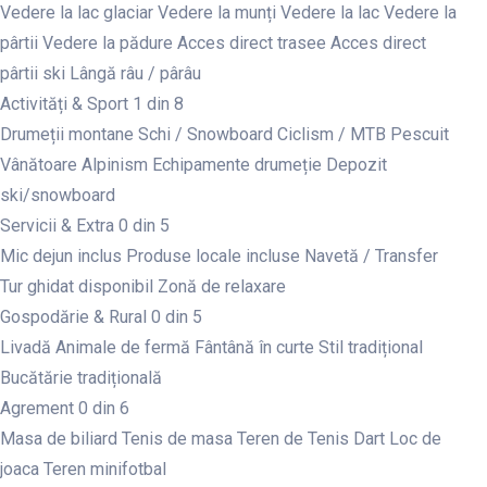
Vedere la lac glaciar
Vedere la munți
Vedere la lac
Vedere la
pârtii
Vedere la pădure
Acces direct trasee
Acces direct
pârtii ski
Lângă râu / pârâu
Activități & Sport
1 din 8
Drumeții montane
Schi / Snowboard
Ciclism / MTB
Pescuit
Vânătoare
Alpinism
Echipamente drumeție
Depozit
ski/snowboard
Servicii & Extra
0 din 5
Mic dejun inclus
Produse locale incluse
Navetă / Transfer
Tur ghidat disponibil
Zonă de relaxare
Gospodărie & Rural
0 din 5
Livadă
Animale de fermă
Fântână în curte
Stil tradițional
Bucătărie tradițională
Agrement
0 din 6
Masa de biliard
Tenis de masa
Teren de Tenis
Dart
Loc de
joaca
Teren minifotbal