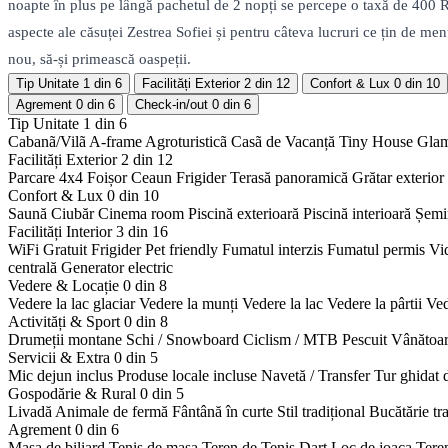
noapte în plus pe lângă pachetul de 2 nopți se percepe o taxă de 400
aspecte ale căsuței Zestrea Sofiei și pentru câteva lucruri ce țin de m
nou, să-și primească oaspeții.
Tip Unitate
1 din 6
Facilități Exterior
2 din 12
Confort & Lux
0 din 10
Agrement
0 din 6
Check-in/out
0 din 6
Tip Unitate
1 din 6
Cabanã/Vilã
A-frame
Agroturisticã
Casã de Vacanță
Tiny House
Gla
Facilități Exterior
2 din 12
Parcare 4x4
Foișor
Ceaun
Frigider
Terasă panoramică
Grătar exterior
Confort & Lux
0 din 10
Saună
Ciubăr
Cinema room
Piscină exterioară
Piscină interioară
Șemi
Facilități Interior
3 din 16
WiFi Gratuit
Frigider
Pet friendly
Fumatul interzis
Fumatul permis
Vi
centrală
Generator electric
Vedere & Locație
0 din 8
Vedere la lac glaciar
Vedere la munți
Vedere la lac
Vedere la pârtii
Ved
Activități & Sport
0 din 8
Drumeții montane
Schi / Snowboard
Ciclism / MTB
Pescuit
Vânătoa
Servicii & Extra
0 din 5
Mic dejun inclus
Produse locale incluse
Navetă / Transfer
Tur ghidat 
Gospodărie & Rural
0 din 5
Livadă
Animale de fermă
Fântână în curte
Stil tradițional
Bucătărie tr
Agrement
0 din 6
Masa de biliard
Tenis de masa
Teren de Tenis
Dart
Loc de joaca
Tere