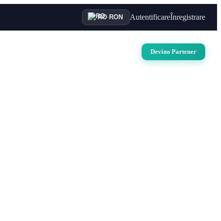
Autentificare
Înregistrare
RO
·
RON
uri
Auto
Croaziere
Contact
Devino Partener