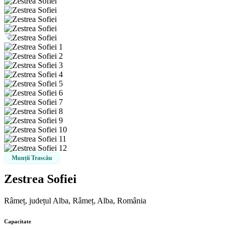
Munții Trascău
Zestrea Sofiei
Râmeț, județul Alba, Râmeț, Alba, România
Capacitate