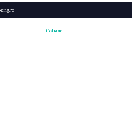
king.ro
Acasă
Hoteluri
Cabane
Tururi
Activități
Zbor