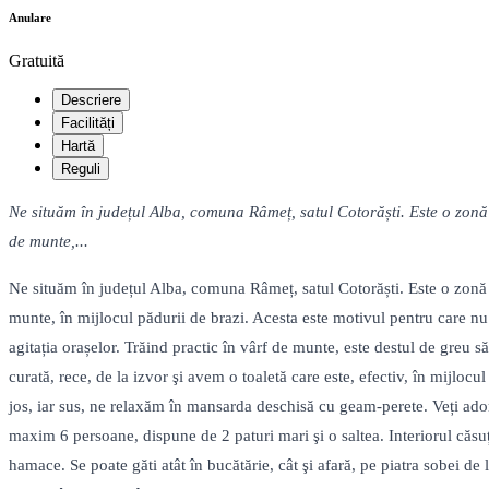
Anulare
Gratuită
Descriere
Facilități
Hartă
Reguli
Ne situăm în județul Alba, comuna Râmeț, satul Cotorăști. Este o zonă 
de munte,...
Ne situăm în județul Alba, comuna Râmeț, satul Cotorăști. Este o zonă s
munte, în mijlocul pădurii de brazi. Acesta este motivul pentru care nu 
agitația orașelor. Trăind practic în vârf de munte, este destul de gre
curată, rece, de la izvor şi avem o toaletă care este, efectiv, în mijlo
jos, iar sus, ne relaxăm în mansarda deschisă cu geam-perete. Veți ador
maxim 6 persoane, dispune de 2 paturi mari şi o saltea. Interiorul căsu
hamace. Se poate găti atât în bucătărie, cât şi afară, pe piatra sobei d