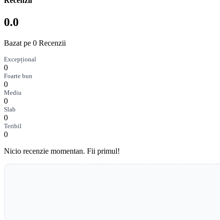
Recenzii
0.0
Bazat pe 0 Recenzii
Excepțional
0
Foarte bun
0
Mediu
0
Slab
0
Teribil
0
Nicio recenzie momentan. Fii primul!