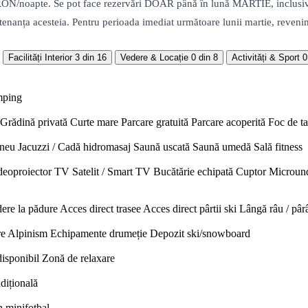
 RON/noapte. Se pot face rezervări DOAR până în lună MARTIE, inclusiv
entenanța acesteia. Pentru perioada imediat următoare lunii martie, reveni
Facilități Interior
3 din 16
Vedere & Locație
0 din 8
Activități & Sport
0
mping
Grădină privată
Curte mare
Parcare gratuită
Parcare acoperită
Foc de t
neu
Jacuzzi / Cadă hidromasaj
Saună uscată
Saună umedă
Sală fitness
deoproiector
TV Satelit / Smart TV
Bucătărie echipată
Cuptor
Microun
ere la pădure
Acces direct trasee
Acces direct pârtii ski
Lângă râu / pâr
re
Alpinism
Echipamente drumeție
Depozit ski/snowboard
disponibil
Zonă de relaxare
adițională
n minifotbal