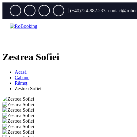
(+40)724-882.233
contact@roboo
Zestrea Sofiei
Acasă
Cabane
Râmeț
Zestrea Sofiei