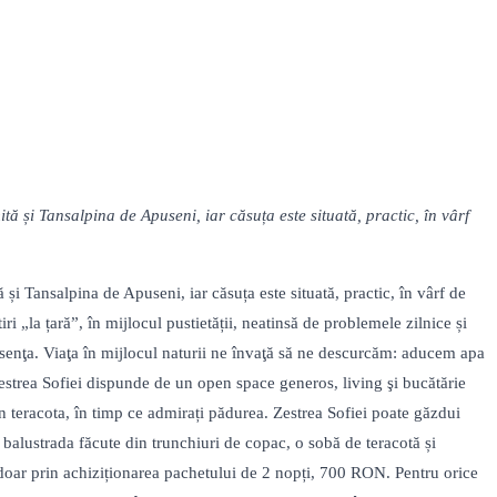
 și Tansalpina de Apuseni, iar căsuța este situată, practic, în vârf
i Tansalpina de Apuseni, iar căsuța este situată, practic, în vârf de
 „la țară”, în mijlocul pustietății, neatinsă de problemele zilnice și
esenţa. Viaţa în mijlocul naturii ne învaţă să ne descurcăm: aducem apa
 Zestrea Sofiei dispunde de un open space generos, living şi bucătărie
n teracota, în timp ce admirați pădurea. Zestrea Sofiei poate găzdui
balustrada făcute din trunchiuri de copac, o sobă de teracotă și
ă doar prin achiziționarea pachetului de 2 nopți, 700 RON. Pentru orice