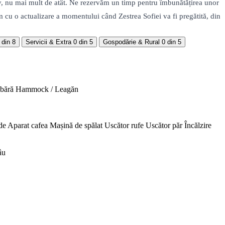
, nu mai mult de atât. Ne rezervăm un timp pentru îmbunătățirea unor
m cu o actualizare a momentului când Zestrea Sofiei va fi pregătită, din
 din 8
Servicii & Extra
0 din 5
Gospodărie & Rural
0 din 5
abără
Hammock / Leagăn
de
Aparat cafea
Mașină de spălat
Uscător rufe
Uscător păr
Încălzire
âu