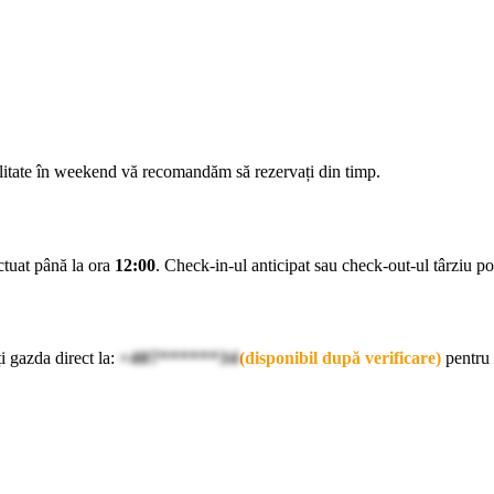
ilitate în weekend vă recomandăm să rezervați din timp.
ectuat până la ora
12:00
. Check-in-ul anticipat sau check-out-ul târziu pot 
i gazda direct la:
+407******34
(disponibil după verificare)
pentru 