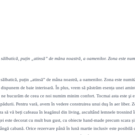
sălbatică, puțin „atinsă” de mâna noastră, a oamenilor. Zona este numită
ălbatică, puțin „atinsă” de mâna noastră, a oamenilor. Zona este numită ș
dispunem de baie interioară. În plus, vrem să păstrăm esența unei amintiri
u să ne bucurăm de ceea ce noi numim minim confort. Tocmai asta este şi 
cul pădurii. Pentru vară, avem în vedere construirea unui duş în aer liber.
a să vă beți cafeaua în leagănul din living, ascultând lemnele trosnind î
ței este decorat cu mult bun gust, cu obiecte hand-made precum scara și 
e lângă cabană. Orice rezervare până în lună martie inclusiv este posibil