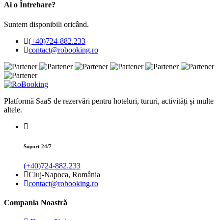
Ai o Întrebare?
Suntem disponibili oricând.
(+40)724-882.233
contact@robooking.ro
Platformă SaaS de rezervări pentru hoteluri, tururi, activități și multe
altele.
Suport 24/7
(+40)724-882.233
Cluj-Napoca, România
contact@robooking.ro
Compania Noastră