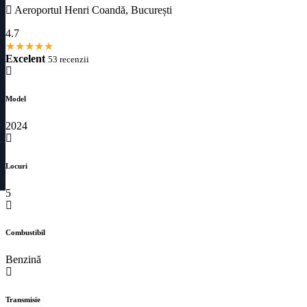
Aeroportul Henri Coandă, București
4.7
★
★
★
★
★
Excelent
53 recenzii
Model
2024
Locuri
5
Combustibil
Benzină
Transmisie