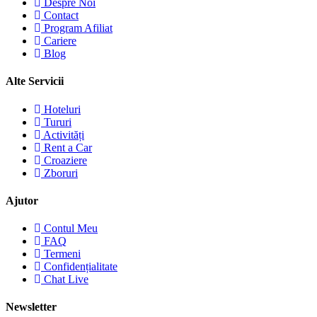
Despre Noi
Contact
Program Afiliat
Cariere
Blog
Alte Servicii
Hoteluri
Tururi
Activități
Rent a Car
Croaziere
Zboruri
Ajutor
Contul Meu
FAQ
Termeni
Confidențialitate
Chat Live
Newsletter