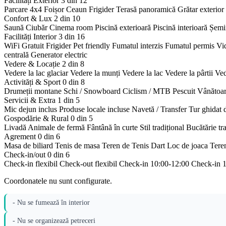
Facilități Exterior
3 din 12
Parcare 4x4
Foișor
Ceaun
Frigider
Terasă panoramică
Grătar exterior
Confort & Lux
2 din 10
Saună
Ciubăr
Cinema room
Piscină exterioară
Piscină interioară
Șemi
Facilități Interior
3 din 16
WiFi Gratuit
Frigider
Pet friendly
Fumatul interzis
Fumatul permis
Vi
centrală
Generator electric
Vedere & Locație
2 din 8
Vedere la lac glaciar
Vedere la munți
Vedere la lac
Vedere la pârtii
Ved
Activități & Sport
0 din 8
Drumeții montane
Schi / Snowboard
Ciclism / MTB
Pescuit
Vânătoa
Servicii & Extra
1 din 5
Mic dejun inclus
Produse locale incluse
Navetă / Transfer
Tur ghidat 
Gospodărie & Rural
0 din 5
Livadă
Animale de fermă
Fântână în curte
Stil tradițional
Bucătărie tr
Agrement
0 din 6
Masa de biliard
Tenis de masa
Teren de Tenis
Dart
Loc de joaca
Tere
Check-in/out
0 din 6
Check-in flexibil
Check-out flexibil
Check-in 10:00-12:00
Check-in 
Coordonatele nu sunt configurate.
- Nu se fumează în interior
- Nu se organizează petreceri