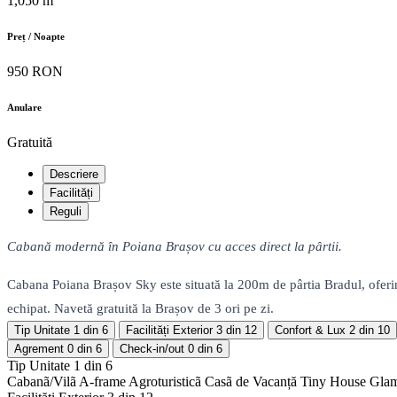
1,050 m
Preț / Noapte
950 RON
Anulare
Gratuită
Descriere
Facilități
Reguli
Cabană modernă în Poiana Brașov cu acces direct la pârtii.
Cabana Poiana Brașov Sky este situată la 200m de pârtia Bradul, oferin
echipat. Navetă gratuită la Brașov de 3 ori pe zi.
Tip Unitate
1 din 6
Facilități Exterior
3 din 12
Confort & Lux
2 din 10
Agrement
0 din 6
Check-in/out
0 din 6
Tip Unitate
1 din 6
Cabanã/Vilã
A-frame
Agroturisticã
Casã de Vacanță
Tiny House
Gla