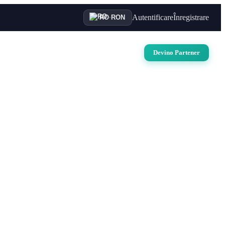
Autentificare
Înregistrare
RO
·
RON
uri
Auto
Croaziere
Contact
Devino Partener