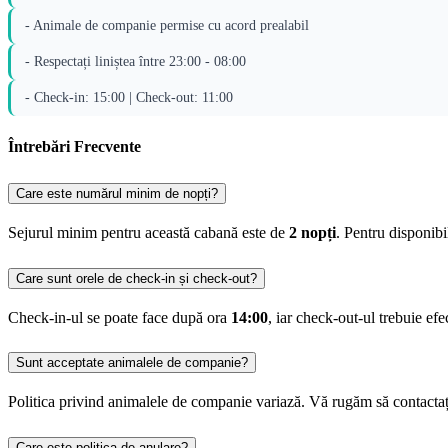
- Animale de companie permise cu acord prealabil
- Respectați liniștea între 23:00 - 08:00
- Check-in: 15:00 | Check-out: 11:00
Întrebări Frecvente
Care este numărul minim de nopți?
Sejurul minim pentru această cabană este de
2 nopți
. Pentru disponib
Care sunt orele de check-in și check-out?
Check-in-ul se poate face după ora
14:00
, iar check-out-ul trebuie ef
Sunt acceptate animalele de companie?
Politica privind animalele de companie variază. Vă rugăm să contactați
Care este politica de anulare?