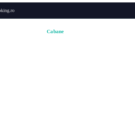
king.ro
Acasă
Hoteluri
Cabane
Tururi
Activități
Zbor