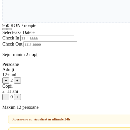
950 RON
/ noapte
Selectează Datele
Check In
Check Out
Sejur minim 2 nopți
Persoane
Adulți
12+ ani
2
−
+
Copii
2–11 ani
0
−
+
Maxim 12 persoane
3 persoane au vizualizat în ultimele 24h