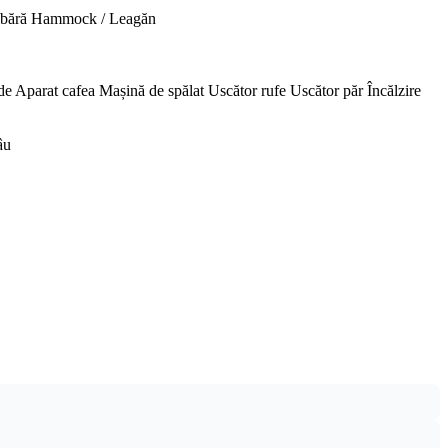
abără
Hammock / Leagăn
de
Aparat cafea
Mașină de spălat
Uscător rufe
Uscător păr
Încălzire
âu