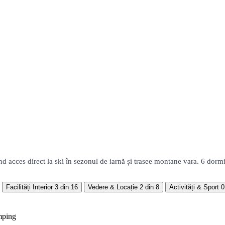
d acces direct la ski în sezonul de iarnă și trasee montane vara. 6 dorm
Facilități Interior
3 din 16
Vedere & Locație
2 din 8
Activități & Sport
0
mping