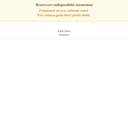
Rezervare indisponibilă momentan
Proprietarul nu și-a confirmat contul.
Poți contacta gazda direct pentru detalii.
Fără Taxe
Ascunse