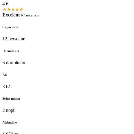
4.6
★
★
★
★
★
Excelent
67 recenzii
Capacitate
12 persoane
Dormitoare
6 dormitoare
Băi
3 băi
Sejur minim
2 nopți
Altitudine