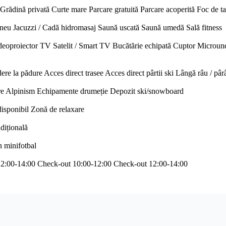
Grădină privată
Curte mare
Parcare gratuită
Parcare acoperită
Foc de t
neu
Jacuzzi / Cadă hidromasaj
Saună uscată
Saună umedă
Sală fitness
deoproiector
TV Satelit / Smart TV
Bucătărie echipată
Cuptor
Microun
ere la pădure
Acces direct trasee
Acces direct pârtii ski
Lângă râu / pâr
re
Alpinism
Echipamente drumeție
Depozit ski/snowboard
disponibil
Zonă de relaxare
adițională
n minifotbal
12:00-14:00
Check-out 10:00-12:00
Check-out 12:00-14:00