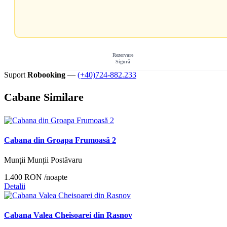
Rezervare
Sigură
Suport
Robooking
—
(+40)724-882.233
Cabane Similare
Cabana din Groapa Frumoasă 2
Munții Munții Postăvaru
1.400 RON
/noapte
Detalii
Cabana Valea Cheisoarei din Rasnov