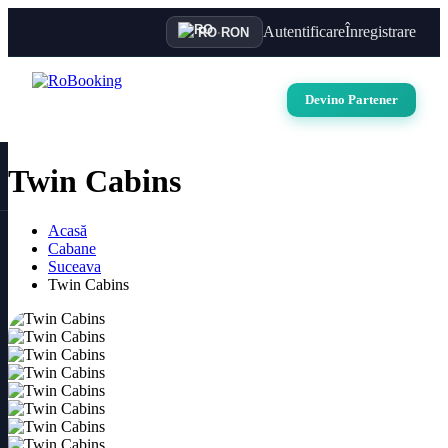
Autentificare
Înregistrare
RO
·
RON
Devino Partener
Twin Cabins
Acasă
Cabane
Suceava
Twin Cabins