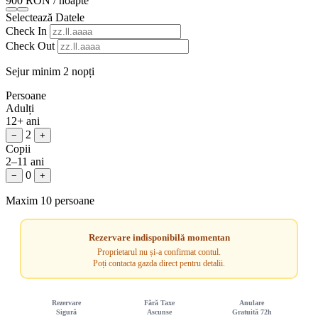
900 RON
/ noapte
Selectează Datele
Check In
Check Out
Sejur minim 2 nopți
Persoane
Adulți
12+ ani
2
−
+
Copii
2–11 ani
0
−
+
Maxim 10 persoane
Rezervare indisponibilă momentan
Proprietarul nu și-a confirmat contul.
Poți contacta gazda direct pentru detalii.
Rezervare
Fără Taxe
Anulare
Sigură
Ascunse
Gratuită 72h