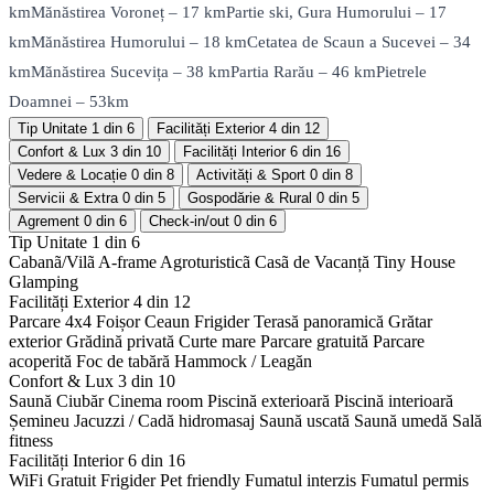
kmMănăstirea Voroneț – 17 kmPartie ski, Gura Humorului – 17
kmMănăstirea Humorului – 18 kmCetatea de Scaun a Sucevei – 34
kmMănăstirea Sucevița – 38 kmPartia Rarău – 46 kmPietrele
Doamnei – 53km
Tip Unitate
1 din 6
Facilități Exterior
4 din 12
Confort & Lux
3 din 10
Facilități Interior
6 din 16
Vedere & Locație
0 din 8
Activități & Sport
0 din 8
Servicii & Extra
0 din 5
Gospodărie & Rural
0 din 5
Agrement
0 din 6
Check-in/out
0 din 6
Tip Unitate
1 din 6
Cabanã/Vilã
A-frame
Agroturisticã
Casã de Vacanță
Tiny House
Glamping
Facilități Exterior
4 din 12
Parcare 4x4
Foișor
Ceaun
Frigider
Terasă panoramică
Grătar
exterior
Grădină privată
Curte mare
Parcare gratuită
Parcare
acoperită
Foc de tabără
Hammock / Leagăn
Confort & Lux
3 din 10
Saună
Ciubăr
Cinema room
Piscină exterioară
Piscină interioară
Șemineu
Jacuzzi / Cadă hidromasaj
Saună uscată
Saună umedă
Sală
fitness
Facilități Interior
6 din 16
WiFi Gratuit
Frigider
Pet friendly
Fumatul interzis
Fumatul permis