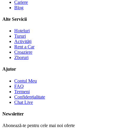
Cariere
Blog
Alte Servicii
Hoteluri
Tururi
Activități
Rent a Car
Croaziere
Zboruri
Ajutor
Contul Meu
FAQ
Termeni
Confidențialitate
Chat Live
Newsletter
Abonează-te pentru cele mai noi oferte