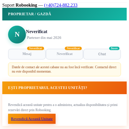
Suport
Robooking
—
(+40)724-882.233
PROPRIETAR / GAZDĂ
Neverificat
N
Partener din mai 2026
Neverificat
Neverificat
Soon
Mesaj
Neverificat
Chat
Datele de contact ale acestei cabane nu au fost încă verificate. Contactul direct
nu este disponibil momentan.
EȘTI PROPRIETARUL ACESTEI UNITĂȚI?
Revendică această unitate pentru a o administra, actualiza disponibilitatea și primi
rezervări direct prin Robooking.
Revendică Această Unitate