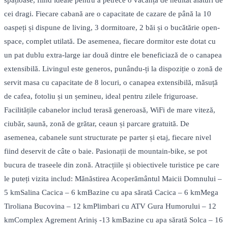
spațioase, fiind ideale pentru a petrece o vacanță de neuitat alături de
cei dragi. Fiecare cabană are o capacitate de cazare de până la 10
oaspeți și dispune de living, 3 dormitoare, 2 băi și o bucătărie open-
space, complet utilată. De asemenea, fiecare dormitor este dotat cu
un pat dublu extra-large iar două dintre ele beneficiază de o canapea
extensibilă. Livingul este generos, punându-ți la dispoziție o zonă de
servit masa cu capacitate de 8 locuri, o canapea extensibilă, măsuță
de cafea, fotoliu și un șemineu, ideal pentru zilele friguroase.
Facilitățile cabanelor includ terasă generoasă, WiFi de mare viteză,
ciubăr, saună, zonă de grătar, ceaun și parcare gratuită. De
asemenea, cabanele sunt structurate pe parter și etaj, fiecare nivel
fiind deservit de câte o baie. Pasionații de mountain-bike, se pot
bucura de traseele din zonă. Atracțiile și obiectivele turistice pe care
le puteți vizita includ: Mănăstirea Acoperământul Maicii Domnului –
5 kmSalina Cacica – 6 kmBazine cu apa sărată Cacica – 6 kmMega
Tiroliana Bucovina – 12 kmPlimbari cu ATV Gura Humorului – 12
kmComplex Agrement Ariniș -13 kmBazine cu apa sărată Solca – 16