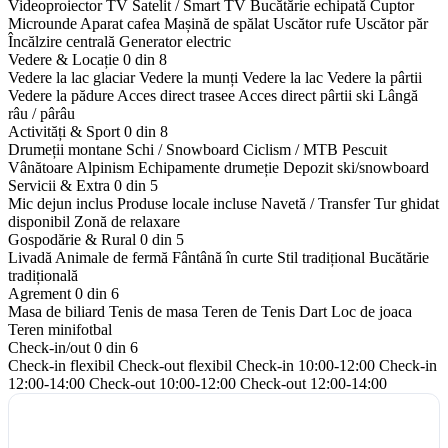
Videoproiector
TV Satelit / Smart TV
Bucătărie echipată
Cuptor
Microunde
Aparat cafea
Mașină de spălat
Uscător rufe
Uscător păr
Încălzire centrală
Generator electric
Vedere & Locație
0 din 8
Vedere la lac glaciar
Vedere la munți
Vedere la lac
Vedere la pârtii
Vedere la pădure
Acces direct trasee
Acces direct pârtii ski
Lângă
râu / pârâu
Activități & Sport
0 din 8
Drumeții montane
Schi / Snowboard
Ciclism / MTB
Pescuit
Vânătoare
Alpinism
Echipamente drumeție
Depozit ski/snowboard
Servicii & Extra
0 din 5
Mic dejun inclus
Produse locale incluse
Navetă / Transfer
Tur ghidat
disponibil
Zonă de relaxare
Gospodărie & Rural
0 din 5
Livadă
Animale de fermă
Fântână în curte
Stil tradițional
Bucătărie
tradițională
Agrement
0 din 6
Masa de biliard
Tenis de masa
Teren de Tenis
Dart
Loc de joaca
Teren minifotbal
Check-in/out
0 din 6
Check-in flexibil
Check-out flexibil
Check-in 10:00-12:00
Check-in
12:00-14:00
Check-out 10:00-12:00
Check-out 12:00-14:00