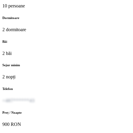
10 persoane
Dormitoare
2 dormitoare
Băi
2 băi
Sejur minim
2 nopți
Telefon
+407******43
Preț / Noapte
900 RON