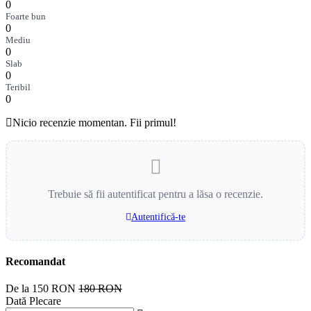
0
Foarte bun
0
Mediu
0
Slab
0
Teribil
0
Nicio recenzie momentan. Fii primul!
Trebuie să fii autentificat pentru a lăsa o recenzie.
Autentifică-te
Recomandat
De la
150 RON
180 RON
Dată Plecare