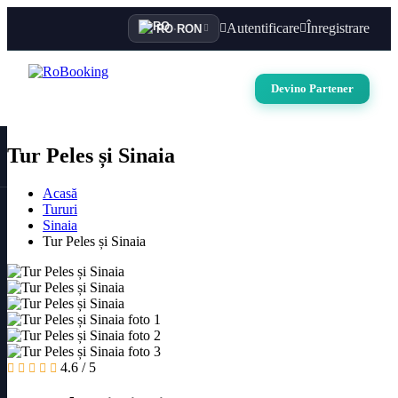
Autentificare
Înregistrare
RO
·
RON
Devino Partener
Tur Peles și Sinaia
Acasă
Tururi
Sinaia
Tur Peles și Sinaia
4.6 / 5