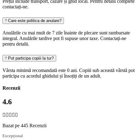
Prețul include transport, cazare și ghid local. Pentru detalii complete
contactați-ne.
Care este politica de anulare?
Anulările cu mai mult de 7 zile înainte de plecare sunt rambursate
integral. Anulările tardive pot fi supuse unor taxe. Contactați-ne
pentru detalii.
Pot participa copiii la tur?
Vârsta minimă recomandată este 0 ani. Copiii sub această vârstă pot
participa cu acordul ghidului și însoțiți de un adult.
Recenzii
4.6
Bazat pe 445 Recenzii
Excepțional