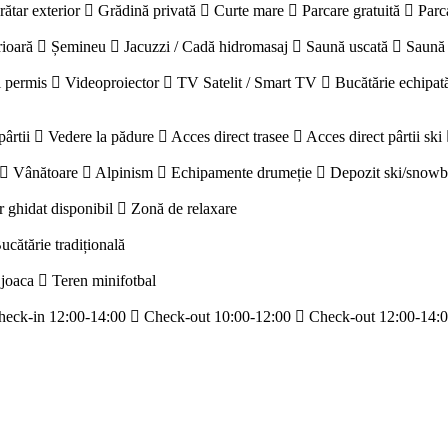
rătar exterior
Grădină privată
Curte mare
Parcare gratuită
Parc
rioară
Șemineu
Jacuzzi / Cadă hidromasaj
Saună uscată
Saună
 permis
Videoproiector
TV Satelit / Smart TV
Bucătărie echipat
pârtii
Vedere la pădure
Acces direct trasee
Acces direct pârtii ski
Vânătoare
Alpinism
Echipamente drumeție
Depozit ski/snow
r ghidat disponibil
Zonă de relaxare
ucătărie tradițională
 joaca
Teren minifotbal
heck-in 12:00-14:00
Check-out 10:00-12:00
Check-out 12:00-14: