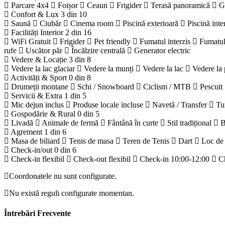
Parcare 4x4
Foișor
Ceaun
Frigider
Terasă panoramică
G
Confort & Lux
3 din 10
Saună
Ciubăr
Cinema room
Piscină exterioară
Piscină inte
Facilități Interior
2 din 16
WiFi Gratuit
Frigider
Pet friendly
Fumatul interzis
Fumatul
rufe
Uscător păr
Încălzire centrală
Generator electric
Vedere & Locație
3 din 8
Vedere la lac glaciar
Vedere la munți
Vedere la lac
Vedere la 
Activități & Sport
0 din 8
Drumeții montane
Schi / Snowboard
Ciclism / MTB
Pescuit
Servicii & Extra
1 din 5
Mic dejun inclus
Produse locale incluse
Navetă / Transfer
Tu
Gospodărie & Rural
0 din 5
Livadă
Animale de fermă
Fântână în curte
Stil tradițional
B
Agrement
1 din 6
Masa de biliard
Tenis de masa
Teren de Tenis
Dart
Loc de
Check-in/out
0 din 6
Check-in flexibil
Check-out flexibil
Check-in 10:00-12:00
C
Coordonatele nu sunt configurate.
Nu există reguli configurate momentan.
Întrebări Frecvente