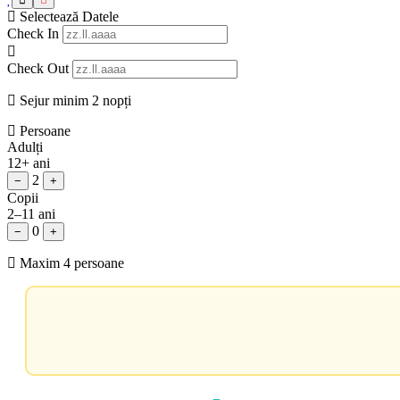
Selectează Datele
Check In
Check Out
Sejur minim 2 nopți
Persoane
Adulți
12+ ani
2
−
+
Copii
2–11 ani
0
−
+
Maxim 4 persoane