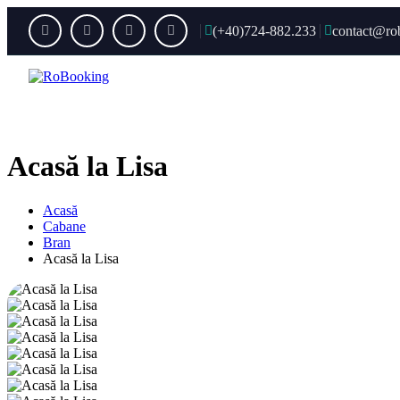
(+40)724-882.233
contact@ro
Acas
Acasă la Lisa
Acasă
Cabane
Bran
Acasă la Lisa