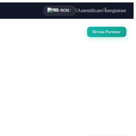
Autentificare
Înregistrare
RO
·
RON
i
Auto
Croaziere
Contact
Devino Partener