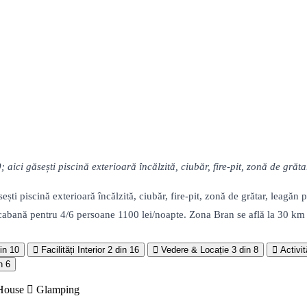
ci găsești piscină exterioară încălzită, ciubăr, fire-pit, zonă de grăta
ști piscină exterioară încălzită, ciubăr, fire-pit, zonă de grătar, leagăn 
ua cabană pentru 4/6 persoane 1100 lei/noapte. Zona Bran se află la 30 km 
in 10
Facilități Interior
2 din 16
Vedere & Locație
3 din 8
Activit
n 6
House
Glamping