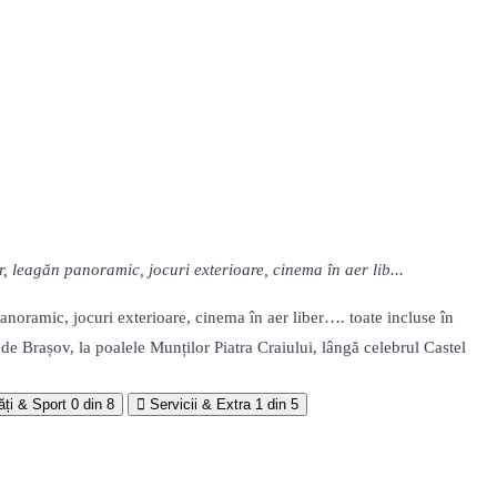
r, leagăn panoramic, jocuri exterioare, cinema în aer lib...
panoramic, jocuri exterioare, cinema în aer liber…. toate incluse în
de Brașov, la poalele Munților Piatra Craiului, lângă celebrul Castel
ăți & Sport
0 din 8
Servicii & Extra
1 din 5