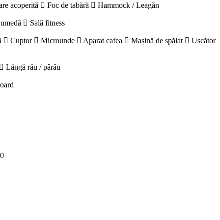
are acoperită
Foc de tabără
Hammock / Leagăn
 umedă
Sală fitness
ă
Cuptor
Microunde
Aparat cafea
Mașină de spălat
Uscător
Lângă râu / pârâu
board
00