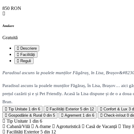
850 RON
Anulare
Gratuită
Descriere
Facilități
Reguli
Paradisul ascuns la poalele munților Făgăraș, în Lisa, Brașov&#8230; ai
Paradisul ascuns la poalele munților Făgăraș, în Lisa, Brașov… aici găse
prețul cazării și e și Pet Friendly. Acasă la Lisa dispune și de o a do
Bran.
Tip Unitate
1 din 6
Facilități Exterior
5 din 12
Confort & Lux
3 d
Gospodărie & Rural
0 din 5
Agrement
1 din 6
Check-in/out
0 di
Tip Unitate
1 din 6
Cabanã/Vilã
A-frame
Agroturisticã
Casã de Vacanță
Tiny 
Facilități Exterior
5 din 12