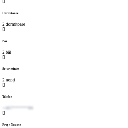
Dormitoare
2 dormitoare
Băi
2 băi
Sejur minim
2 nopți
Telefon
+407******86
Preț / Noapte