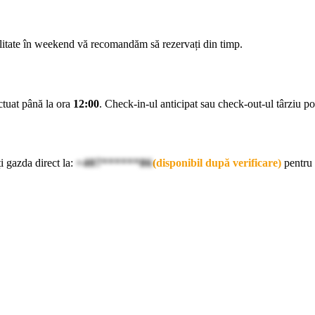
ilitate în weekend vă recomandăm să rezervați din timp.
ectuat până la ora
12:00
. Check-in-ul anticipat sau check-out-ul târziu pot 
i gazda direct la:
+407******86
(disponibil după verificare)
pentru 