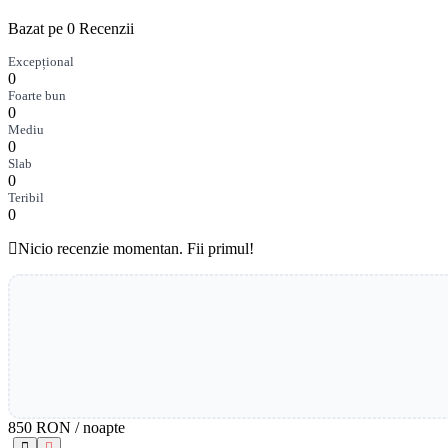
Bazat pe 0 Recenzii
Excepțional
0
Foarte bun
0
Mediu
0
Slab
0
Teribil
0
Nicio recenzie momentan. Fii primul!
850 RON
/ noapte