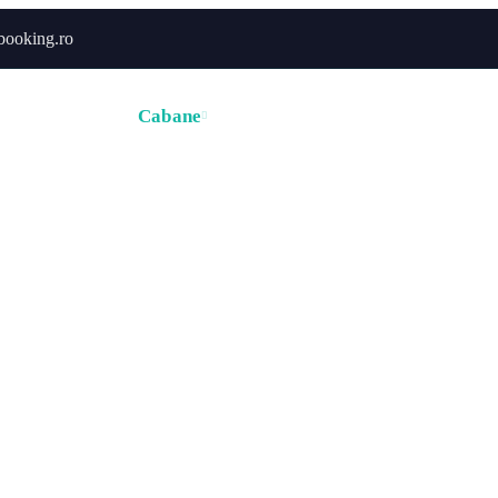
booking.ro
ă
Hoteluri
Cabane
Tururi
Activități
Zborur