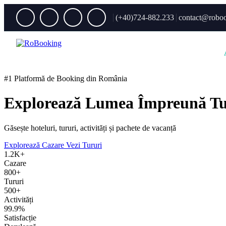
(+40)724-882.233
contact@roboo
#1 Platformă de Booking din România
Explorează Lumea Împreună
T
Găsește hoteluri, tururi, activități și pachete de vacanță
Explorează Cazare
Vezi Tururi
1.2K+
Cazare
800+
Tururi
500+
Activități
99.9%
Satisfacție