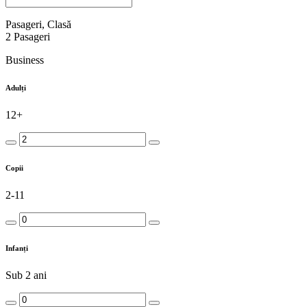
Pasageri, Clasă
2
Pasageri
Business
Adulți
12+
Copii
2-11
Infanți
Sub 2 ani