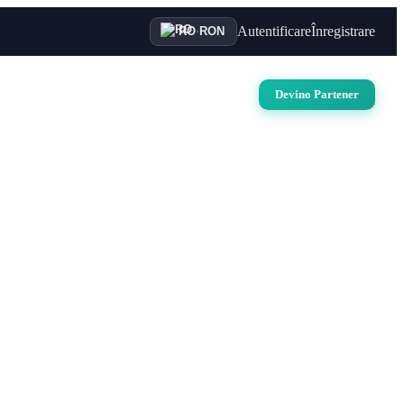
Autentificare
Înregistrare
RO
·
RON
uri
Auto
Croaziere
Contact
Devino Partener