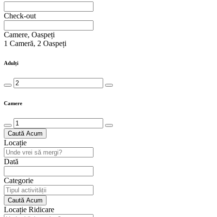
Check-out
Camere, Oaspeți
1
Cameră
,
2
Oaspeți
Adulți
Camere
Caută Acum
Locație
Dată
Categorie
Caută Acum
Locație Ridicare