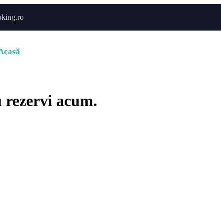
king.ro
Acasă
Hoteluri
Cabane
Tururi
Activități
Zbor
u
rezervi acum.