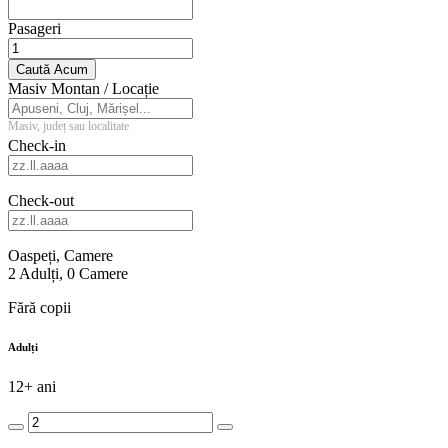
Pasageri
Caută Acum
Masiv Montan / Locație
Masiv, județ sau localitate
Check-in
Check-out
Oaspeți, Camere
2
Adulți
,
0
Camere
Fără copii
Adulți
12+ ani