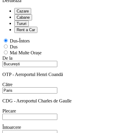
Derulează
Cazare
Cabane
Tururi
Rent a Car
Dus-Întors
Dus
Mai Multe Orașe
De la
OTP - Aeroportul Henri Coandă
Către
CDG - Aeroportul Charles de Gaulle
Plecare
Întoarcere