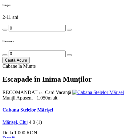
Copii
2-11 ani
Camere
Caută Acum
Cabane la Munte
Escapade în
Inima Munților
RECOMANDAT
🎫 Card Vacanță
Munții Apuseni
· 1,050m alt.
Cabana Stelelor Mărișel
Mărișel, Cluj
4.0
(1)
De la
1.000 RON