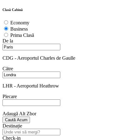
Clasă Cabină
Economy
Business
Prima Clasă
De la
CDG - Aeroportul Charles de Gaulle
Către
LHR - Aeroportul Heathrow
Plecare
Adaugă Alt Zbor
Caută Acum
Destinație
Check-in