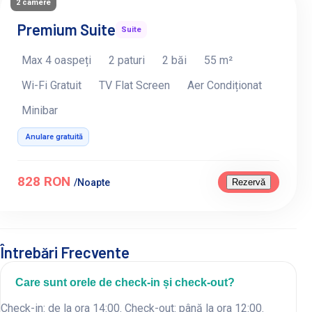
2 camere
Premium Suite
Suite
Max 4 oaspeți
2 paturi
2 băi
55 m²
Wi-Fi Gratuit
TV Flat Screen
Aer Condiționat
Minibar
Anulare gratuită
828 RON
Rezervă
/Noapte
Întrebări Frecvente
Care sunt orele de check-in și check-out?
Check-in: de la ora 14:00. Check-out: până la ora 12:00.