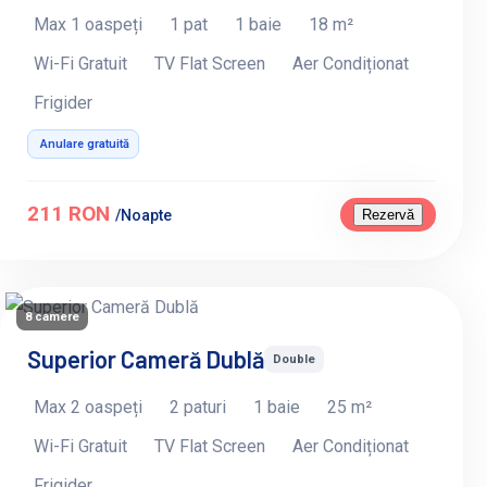
Max 1 oaspeți
1 pat
1 baie
18 m²
Wi-Fi Gratuit
TV Flat Screen
Aer Condiționat
Frigider
Anulare gratuită
211 RON
Rezervă
/Noapte
8 camere
Superior Cameră Dublă
Double
Max 2 oaspeți
2 paturi
1 baie
25 m²
Wi-Fi Gratuit
TV Flat Screen
Aer Condiționat
Frigider