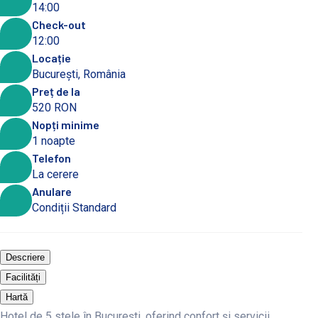
14:00
Check-out
12:00
Locație
București, România
Preț de la
520 RON
Nopți minime
1 noapte
Telefon
La cerere
Anulare
Condiții Standard
Descriere
Facilități
Hartă
Hotel de 5 stele în București, oferind confort și servicii