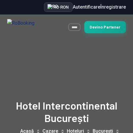
Autentificare
Înregistrare
RO
·
RON
Devino Partener
Hotel Intercontinental
București
Acasă
Cazare
Hoteluri
București