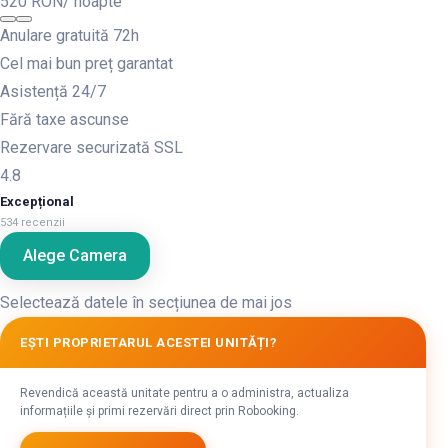
520 RON
/ noapte
Anulare gratuită 72h
Cel mai bun preț garantat
Asistență 24/7
Fără taxe ascunse
Rezervare securizată SSL
4.8
Excepțional
534 recenzii
Alege Camera
Selectează datele în secțiunea de mai jos
EȘTI PROPRIETARUL ACESTEI UNITĂȚI?
Revendică această unitate pentru a o administra, actualiza
informațiile și primi rezervări direct prin Robooking.