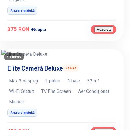
Anulare gratuită
375 RON
Rezervă
/Noapte
4 camere
Elite Cameră Deluxe
Deluxe
Max 3 oaspeți
2 paturi
1 baie
32 m²
Wi-Fi Gratuit
TV Flat Screen
Aer Condiționat
Minibar
Anulare gratuită