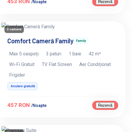
453 RON
Rezervă
/Noapte
3 camere
Comfort Cameră Family
Family
Max 5 oaspeți
3 paturi
1 baie
42 m²
Wi-Fi Gratuit
TV Flat Screen
Aer Condiționat
Frigider
Anulare gratuită
457 RON
Rezervă
/Noapte