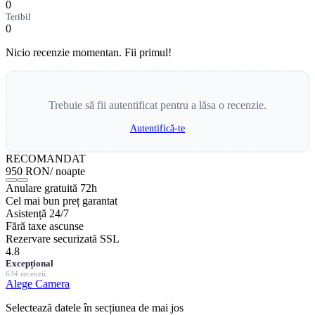
0
Teribil
0
Nicio recenzie momentan. Fii primul!
Trebuie să fii autentificat pentru a lăsa o recenzie.
Autentifică-te
RECOMANDAT
950 RON
/ noapte
Anulare gratuită 72h
Cel mai bun preț garantat
Asistență 24/7
Fără taxe ascunse
Rezervare securizată SSL
4.8
Excepțional
634 recenzii
Alege Camera
Selectează datele în secțiunea de mai jos