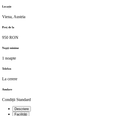
Locație
Viena, Austria
Preț de la
950 RON
Nopți minime
1 noapte
Telefon
La cerere
Anulare
Condiții Standard
Descriere
Facilități