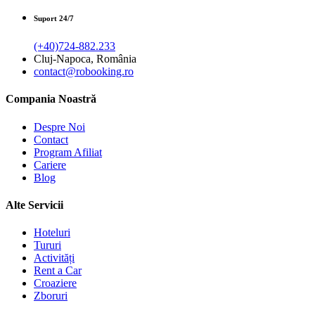
Suport 24/7
(+40)724-882.233
Cluj-Napoca, România
contact@robooking.ro
Compania Noastră
Despre Noi
Contact
Program Afiliat
Cariere
Blog
Alte Servicii
Hoteluri
Tururi
Activități
Rent a Car
Croaziere
Zboruri