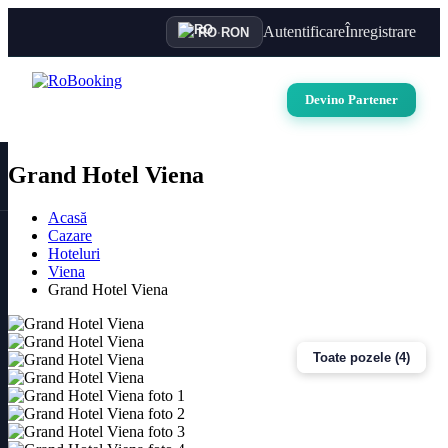
Autentificare
Înregistrare
RO
·
RON
Devino Partener
Grand Hotel Viena
Acasă
Cazare
Hoteluri
Viena
Grand Hotel Viena
Toate pozele (4)