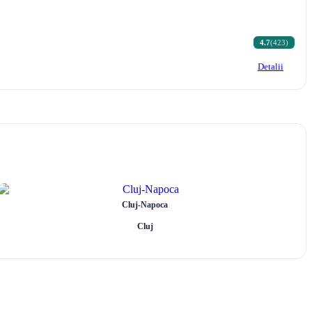
4.7
(423)
Detalii
Cluj-Napoca
Cluj