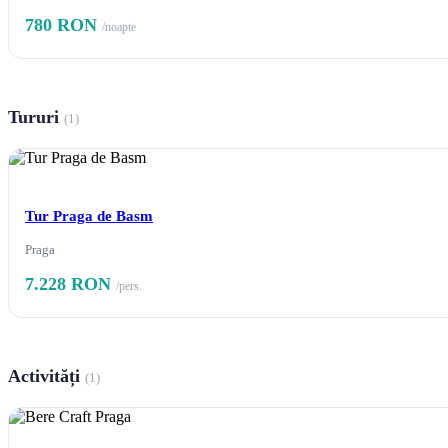
780 RON
/noapte
Tururi
(1)
Tur Praga de Basm
Praga
7.228 RON
/pers.
Activități
(1)