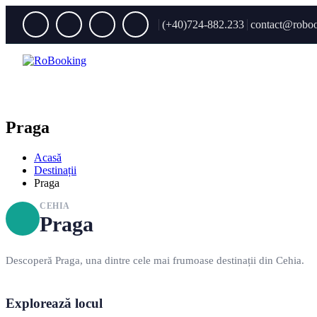
(+40)724-882.233
contact@roboo
Praga
Acasă
Destinații
Praga
CEHIA
Praga
Descoperă Praga, una dintre cele mai frumoase destinații din Cehia.
Explorează locul