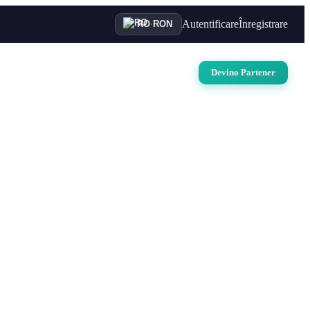
Autentificare
Înregistrare
RO
·
RON
uri
Auto
Croaziere
Contact
Devino Partener