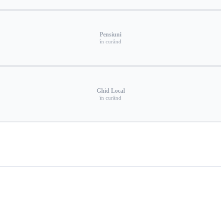
Pensiuni
în curând
Ghid Local
în curând