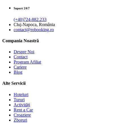
Suport 24/7
(+40)724-882.233
Cluj-Napoca, România
contact@robooking.ro
Compania Noastră
Despre Noi
Contact
Program Afiliat
Cariere
Blog
Alte Servicii
Hoteluri
Tururi
Activități
Rent a Car
Croaziere
Zboruri