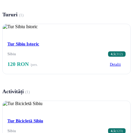
Tururi
(1)
Tur Sibiu Istoric
Sibiu
4.5
(312)
120 RON
Detalii
/pers.
Activități
(1)
Tur Bicicletă Sibiu
Sibiu
4.5
(123)