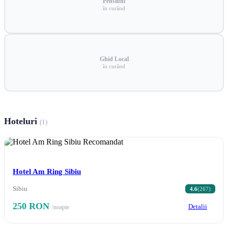
Pensiuni
în curând
Ghid Local
în curând
Hoteluri
(1)
Recomandat
Hotel Am Ring Sibiu
Sibiu
4.6
(267)
250 RON
Detalii
/noapte