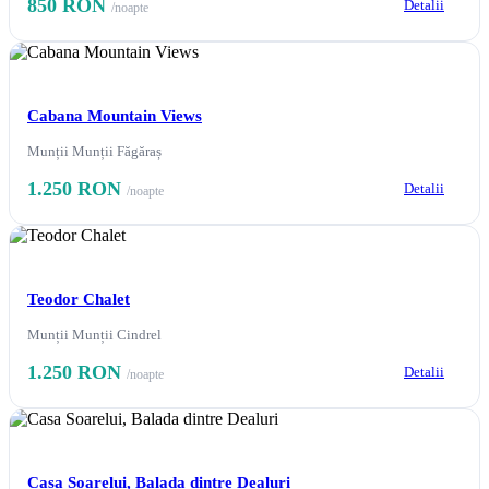
850 RON
Detalii
/noapte
Cabana Mountain Views
Munții Munții Făgăraș
1.250 RON
Detalii
/noapte
Teodor Chalet
Munții Munții Cindrel
1.250 RON
Detalii
/noapte
Casa Soarelui, Balada dintre Dealuri