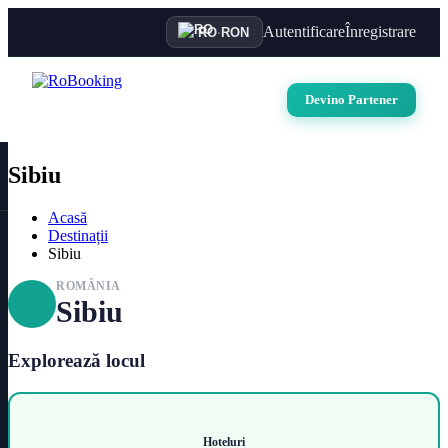
Autentificare
Înregistrare
RO
·
RON
Devino Partener
Sibiu
Acasă
Destinații
Sibiu
ROMÂNIA
Sibiu
Explorează locul
Hoteluri