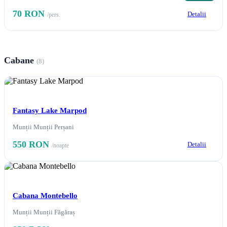
70 RON
Detalii
/pers.
Cabane
(8)
Fantasy Lake Marpod
Munții Munții Perșani
550 RON
Detalii
/noapte
Cabana Montebello
Munții Munții Făgăraș