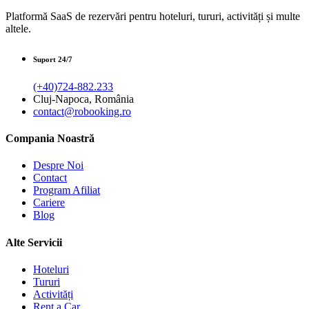
Platformă SaaS de rezervări pentru hoteluri, tururi, activități și multe
altele.
Suport 24/7
(+40)724-882.233
Cluj-Napoca, România
contact@robooking.ro
Compania Noastră
Despre Noi
Contact
Program Afiliat
Cariere
Blog
Alte Servicii
Hoteluri
Tururi
Activități
Rent a Car