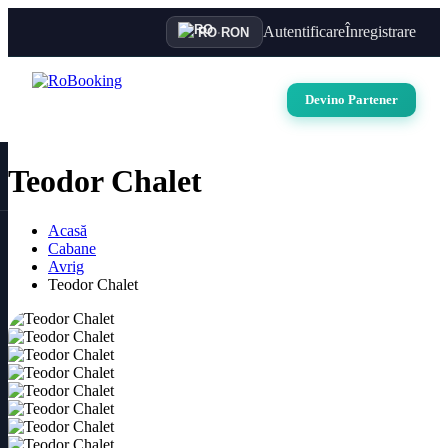
Autentificare
Înregistrare
RO
·
RON
Devino Partener
Teodor Chalet
Acasă
Cabane
Avrig
Teodor Chalet