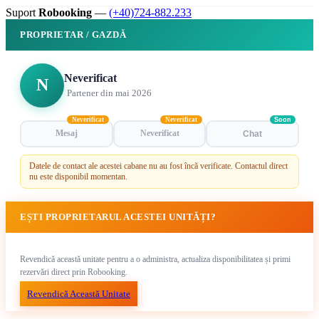
Suport
Robooking
—
(+40)724-882.233
PROPRIETAR / GAZDĂ
Neverificat
N
Partener din mai 2026
Neverificat
Neverificat
Soon
Mesaj
Neverificat
Chat
Datele de contact ale acestei cabane nu au fost încă verificate. Contactul direct
nu este disponibil momentan.
EȘTI PROPRIETARUL ACESTEI UNITĂȚI?
Revendică această unitate pentru a o administra, actualiza disponibilitatea și primi
rezervări direct prin Robooking.
Revendică Această Unitate