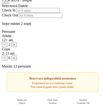
1.250 RON
/ noapte
Selectează Datele
Check In
Check Out
Sejur minim 2 nopți
Persoane
Adulți
12+ ani
2
−
+
Copii
2–11 ani
0
−
+
Maxim 12 persoane
Rezervare indisponibilă momentan
Proprietarul nu și-a confirmat contul.
Poți contacta gazda direct pentru detalii.
Rezervare
Fără Taxe
Anulare
Sigură
Ascunse
Gratuită 72h