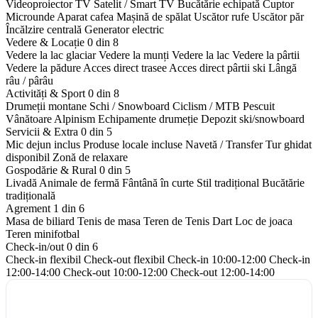
Videoproiector
TV Satelit / Smart TV
Bucătărie echipată
Cuptor
Microunde
Aparat cafea
Mașină de spălat
Uscător rufe
Uscător păr
Încălzire centrală
Generator electric
Vedere & Locație
0 din 8
Vedere la lac glaciar
Vedere la munți
Vedere la lac
Vedere la pârtii
Vedere la pădure
Acces direct trasee
Acces direct pârtii ski
Lângă
râu / pârâu
Activități & Sport
0 din 8
Drumeții montane
Schi / Snowboard
Ciclism / MTB
Pescuit
Vânătoare
Alpinism
Echipamente drumeție
Depozit ski/snowboard
Servicii & Extra
0 din 5
Mic dejun inclus
Produse locale incluse
Navetă / Transfer
Tur ghidat
disponibil
Zonă de relaxare
Gospodărie & Rural
0 din 5
Livadă
Animale de fermă
Fântână în curte
Stil tradițional
Bucătărie
tradițională
Agrement
1 din 6
Masa de biliard
Tenis de masa
Teren de Tenis
Dart
Loc de joaca
Teren minifotbal
Check-in/out
0 din 6
Check-in flexibil
Check-out flexibil
Check-in 10:00-12:00
Check-in
12:00-14:00
Check-out 10:00-12:00
Check-out 12:00-14:00