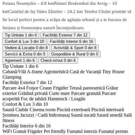
Poiana Neamțului – 4.8 kmPalatul Brukenthal din Avrig – 10
kmCastelul de lut Valea Zânelor – 24.2 km Teodor Chalet promite să
fie locul perfect pentru a scăpa de agitația urbană și a te bucura de
liniștea și frumusețea naturii înconjurătoare.
Tip Unitate
1 din 6
Facilități Exterior
7 din 12
Confort & Lux
3 din 10
Facilități Interior
6 din 16
Vedere & Locație
0 din 8
Activități & Sport
0 din 8
Servicii & Extra
0 din 5
Gospodărie & Rural
0 din 5
Agrement
1 din 6
Check-in/out
0 din 6
Tip Unitate
1 din 6
Cabanã/Vilã
A-frame
Agroturisticã
Casã de Vacanță
Tiny House
Glamping
Facilități Exterior
7 din 12
Parcare 4x4
Foișor
Ceaun
Frigider
Terasă panoramică
Grătar
exterior
Grădină privată
Curte mare
Parcare gratuită
Parcare
acoperită
Foc de tabără
Hammock / Leagăn
Confort & Lux
3 din 10
Saună
Ciubăr
Cinema room
Piscină exterioară
Piscină interioară
Șemineu
Jacuzzi / Cadă hidromasaj
Saună uscată
Saună umedă
Sală
fitness
Facilități Interior
6 din 16
WiFi Gratuit
Frigider
Pet friendly
Fumatul interzis
Fumatul permis