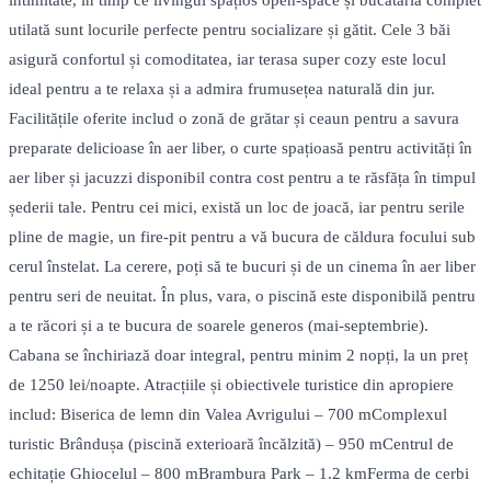
intimitate, în timp ce livingul spațios open-space și bucătăria complet
utilată sunt locurile perfecte pentru socializare și gătit. Cele 3 băi
asigură confortul și comoditatea, iar terasa super cozy este locul
ideal pentru a te relaxa și a admira frumusețea naturală din jur.
Facilitățile oferite includ o zonă de grătar și ceaun pentru a savura
preparate delicioase în aer liber, o curte spațioasă pentru activități în
aer liber și jacuzzi disponibil contra cost pentru a te răsfăța în timpul
șederii tale. Pentru cei mici, există un loc de joacă, iar pentru serile
pline de magie, un fire-pit pentru a vă bucura de căldura focului sub
cerul înstelat. La cerere, poți să te bucuri și de un cinema în aer liber
pentru seri de neuitat. În plus, vara, o piscină este disponibilă pentru
a te răcori și a te bucura de soarele generos (mai-septembrie).
Cabana se închiriază doar integral, pentru minim 2 nopți, la un preț
de 1250 lei/noapte. Atracțiile și obiectivele turistice din apropiere
includ: Biserica de lemn din Valea Avrigului – 700 mComplexul
turistic Brândușa (piscină exterioară încălzită) – 950 mCentrul de
echitație Ghiocelul – 800 mBrambura Park – 1.2 kmFerma de cerbi