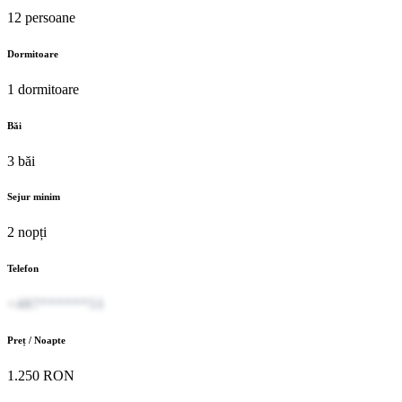
12 persoane
Dormitoare
1 dormitoare
Băi
3 băi
Sejur minim
2 nopți
Telefon
+407******51
Preț / Noapte
1.250 RON