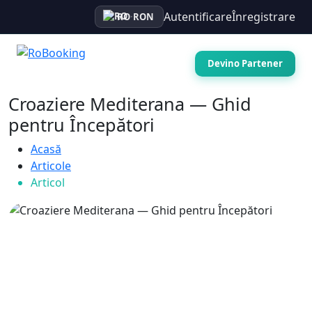
Autentificare
Înregistrare
RO
·
RON
Devino Partener
Croaziere Mediterana — Ghid
pentru Începători
Acasă
Articole
Articol