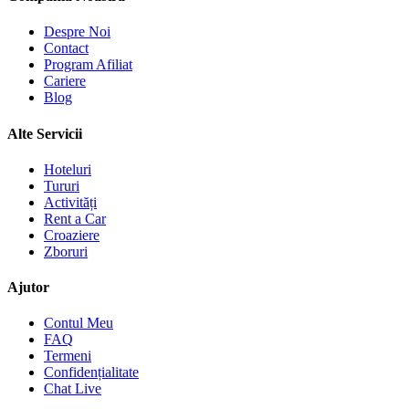
Despre Noi
Contact
Program Afiliat
Cariere
Blog
Alte Servicii
Hoteluri
Tururi
Activități
Rent a Car
Croaziere
Zboruri
Ajutor
Contul Meu
FAQ
Termeni
Confidențialitate
Chat Live