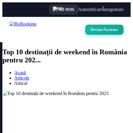
Autentificare
Înregistrare
RO
·
RON
Devino Partener
Top 10 destinații de weekend în România
pentru 202...
Acasă
Articole
Articol