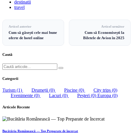
destinatii
travel
Articol anterior
Articol următor
Cum să găsești cele mai bune
Cum să Economisești la
oferte de hotel online
Biletele de Avion în 2025
Caută
Categorii
Turism
(1)
Drumeții
(0)
Piscine
(0)
City trips
(0)
Evenimente
(0)
Lacuri
(0)
Peșteri
(0)
Europa
(0)
Articole Recente
Bucătăria Românească — Top Preparate de încercat