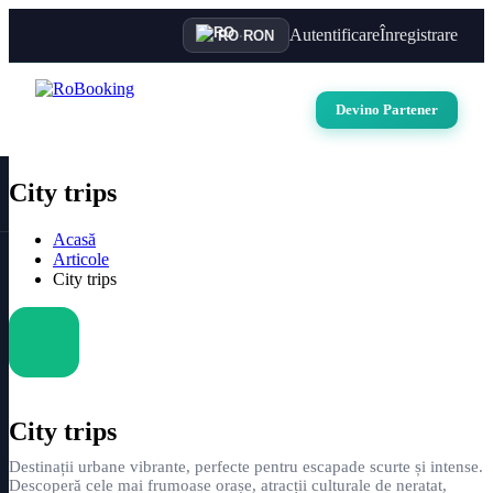
Autentificare
Înregistrare
RO
·
RON
Devino Partener
City trips
Acasă
Articole
City trips
City trips
Destinații urbane vibrante, perfecte pentru escapade scurte și intense.
Descoperă cele mai frumoase orașe, atracții culturale de neratat,