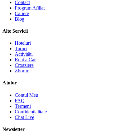
Contact
Program Afiliat
Cariere
Blog
Alte Servicii
Hoteluri
Tururi
Activități
Rent a Car
Croaziere
Zboruri
Ajutor
Contul Meu
FAQ
Termeni
Confidențialitate
Chat Live
Newsletter