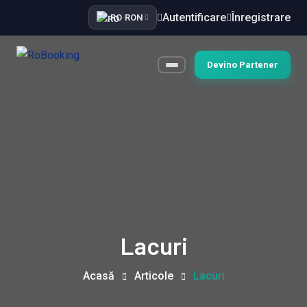
Autentificare
Înregistrare
RO
·
RON
Devino Partener
Lacuri
Acasă
Articole
Lacuri