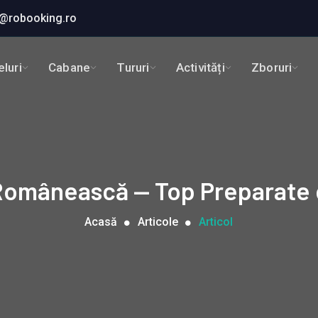
@robooking.ro
luri
Cabane
Tururi
Activități
Zboruri
Românească — Top Preparate 
Acasă
Articole
Articol