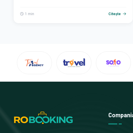
1 min
Citește
Compani