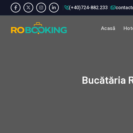
(+40)724-882.233
contact
Acasă
Hote
Bucătăria 