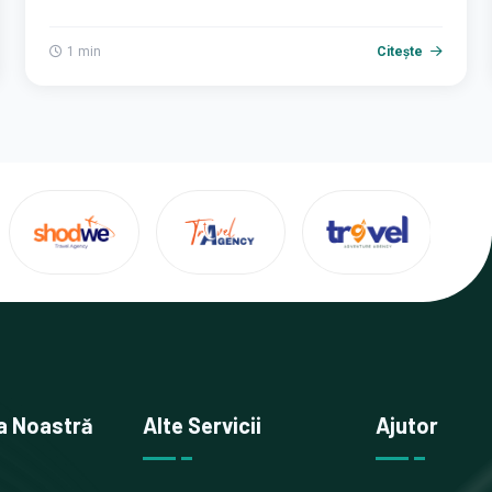
1 min
Citește
a Noastră
Alte Servicii
Ajutor