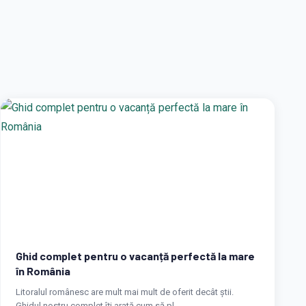
Ghid complet pentru o vacanță perfectă la mare
în România
Litoralul românesc are mult mai mult de oferit decât știi.
Ghidul nostru complet îți arată cum să pl...