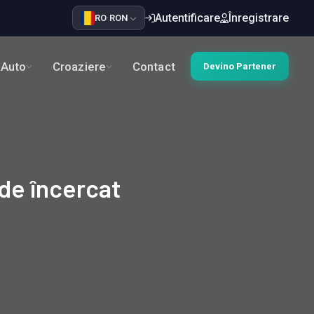
Autentificare
Înregistrare
RO
·
RON
Auto
Croaziere
Contact
Devino Partener
de încercat