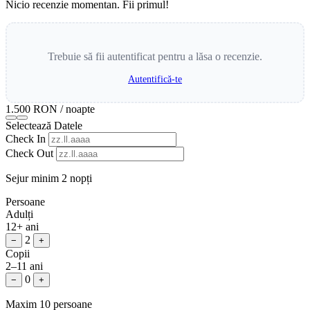
Nicio recenzie momentan. Fii primul!
Trebuie să fii autentificat pentru a lăsa o recenzie.
Autentifică-te
1.500 RON
/ noapte
Selectează Datele
Check In
Check Out
Sejur minim 2 nopți
Persoane
Adulți
12+ ani
2
−
+
Copii
2–11 ani
0
−
+
Maxim 10 persoane