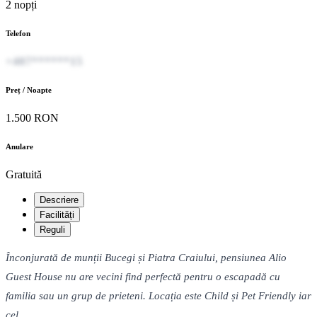
2 nopți
Telefon
+407******15
Preț / Noapte
1.500 RON
Anulare
Gratuită
Descriere
Facilități
Reguli
Înconjurată de munții Bucegi și Piatra Craiului, pensiunea Alio
Guest House nu are vecini find perfectă pentru o escapadă cu
familia sau un grup de prieteni. Locația este Child și Pet Friendly iar
cel...