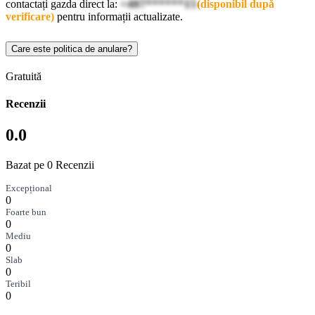
contactați gazda direct la:
+407******15
(disponibil după
verificare)
pentru informații actualizate.
Care este politica de anulare?
Gratuită
Recenzii
0.0
Bazat pe 0 Recenzii
Excepțional
0
Foarte bun
0
Mediu
0
Slab
0
Teribil
0