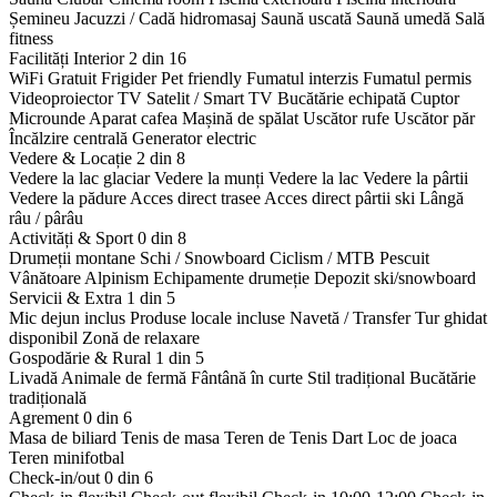
Șemineu
Jacuzzi / Cadă hidromasaj
Saună uscată
Saună umedă
Sală
fitness
Facilități Interior
2 din 16
WiFi Gratuit
Frigider
Pet friendly
Fumatul interzis
Fumatul permis
Videoproiector
TV Satelit / Smart TV
Bucătărie echipată
Cuptor
Microunde
Aparat cafea
Mașină de spălat
Uscător rufe
Uscător păr
Încălzire centrală
Generator electric
Vedere & Locație
2 din 8
Vedere la lac glaciar
Vedere la munți
Vedere la lac
Vedere la pârtii
Vedere la pădure
Acces direct trasee
Acces direct pârtii ski
Lângă
râu / pârâu
Activități & Sport
0 din 8
Drumeții montane
Schi / Snowboard
Ciclism / MTB
Pescuit
Vânătoare
Alpinism
Echipamente drumeție
Depozit ski/snowboard
Servicii & Extra
1 din 5
Mic dejun inclus
Produse locale incluse
Navetă / Transfer
Tur ghidat
disponibil
Zonă de relaxare
Gospodărie & Rural
1 din 5
Livadă
Animale de fermă
Fântână în curte
Stil tradițional
Bucătărie
tradițională
Agrement
0 din 6
Masa de biliard
Tenis de masa
Teren de Tenis
Dart
Loc de joaca
Teren minifotbal
Check-in/out
0 din 6