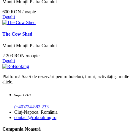
Munții Munții Piatra Craiului
600 RON
/noapte
Detalii
The Cow Shed
Munții Munții Piatra Craiului
2.203 RON
/noapte
Detalii
Platformă SaaS de rezervări pentru hoteluri, tururi, activități și multe
altele.
Suport 24/7
(+40)724-882.233
Cluj-Napoca, România
contact@robooking.ro
Compania Noastră