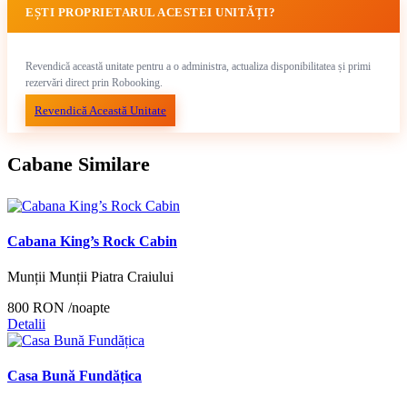
EȘTI PROPRIETARUL ACESTEI UNITĂȚI?
Revendică această unitate pentru a o administra, actualiza disponibilitatea și primi
rezervări direct prin Robooking.
Revendică Această Unitate
Cabane Similare
Cabana King’s Rock Cabin
Munții Munții Piatra Craiului
800 RON
/noapte
Detalii
Casa Bună Fundățica