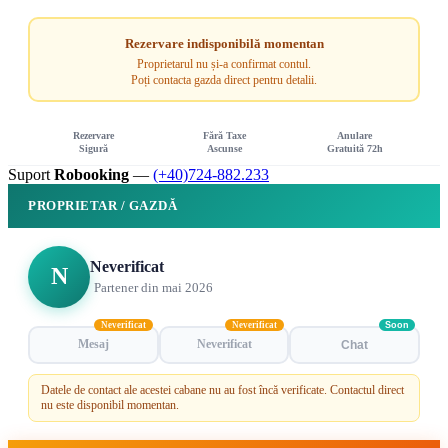
Rezervare indisponibilă momentan
Proprietarul nu și-a confirmat contul.
Poți contacta gazda direct pentru detalii.
Rezervare
Fără Taxe
Anulare
Sigură
Ascunse
Gratuită 72h
Suport
Robooking
—
(+40)724-882.233
PROPRIETAR / GAZDĂ
Neverificat
N
Partener din mai 2026
Neverificat
Neverificat
Soon
Mesaj
Neverificat
Chat
Datele de contact ale acestei cabane nu au fost încă verificate. Contactul direct
nu este disponibil momentan.