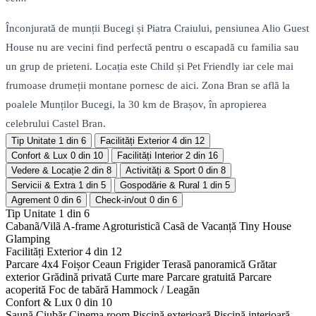
Înconjurată de munții Bucegi și Piatra Craiului, pensiunea Alio Guest
House nu are vecini find perfectă pentru o escapadă cu familia sau
un grup de prieteni. Locația este Child și Pet Friendly iar cele mai
frumoase drumeții montane pornesc de aici. Zona Bran se află la
poalele Munților Bucegi, la 30 km de Brașov, în apropierea
celebrului Castel Bran.
Tip Unitate
1 din 6
Facilități Exterior
4 din 12
Confort & Lux
0 din 10
Facilități Interior
2 din 16
Vedere & Locație
2 din 8
Activități & Sport
0 din 8
Servicii & Extra
1 din 5
Gospodărie & Rural
1 din 5
Agrement
0 din 6
Check-in/out
0 din 6
Tip Unitate
1 din 6
Cabanã/Vilã
A-frame
Agroturisticã
Casã de Vacanță
Tiny House
Glamping
Facilități Exterior
4 din 12
Parcare 4x4
Foișor
Ceaun
Frigider
Terasă panoramică
Grătar
exterior
Grădină privată
Curte mare
Parcare gratuită
Parcare
acoperită
Foc de tabără
Hammock / Leagăn
Confort & Lux
0 din 10
Saună
Ciubăr
Cinema room
Piscină exterioară
Piscină interioară