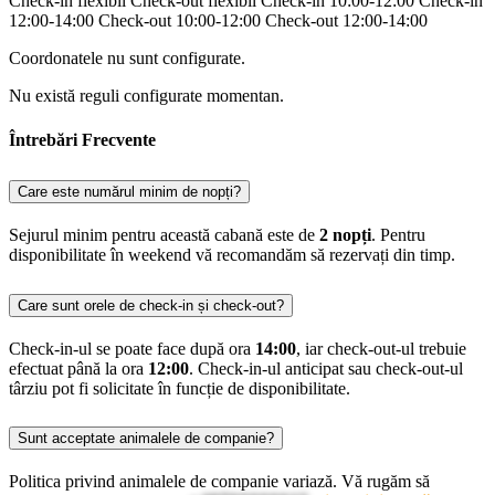
Check-in flexibil
Check-out flexibil
Check-in 10:00-12:00
Check-in
12:00-14:00
Check-out 10:00-12:00
Check-out 12:00-14:00
Coordonatele nu sunt configurate.
Nu există reguli configurate momentan.
Întrebări Frecvente
Care este numărul minim de nopți?
Sejurul minim pentru această cabană este de
2 nopți
. Pentru
disponibilitate în weekend vă recomandăm să rezervați din timp.
Care sunt orele de check-in și check-out?
Check-in-ul se poate face după ora
14:00
, iar check-out-ul trebuie
efectuat până la ora
12:00
. Check-in-ul anticipat sau check-out-ul
târziu pot fi solicitate în funcție de disponibilitate.
Sunt acceptate animalele de companie?
Politica privind animalele de companie variază. Vă rugăm să