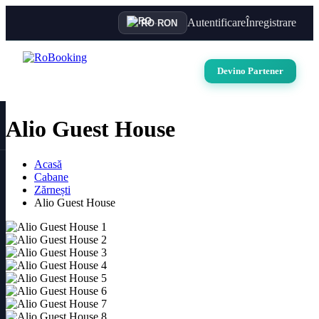
Autentificare
Înregistrare
RO
·
RON
Devino Partener
Alio Guest House
Acasă
Cabane
Zărnești
Toate pozele (10)
Alio Guest House