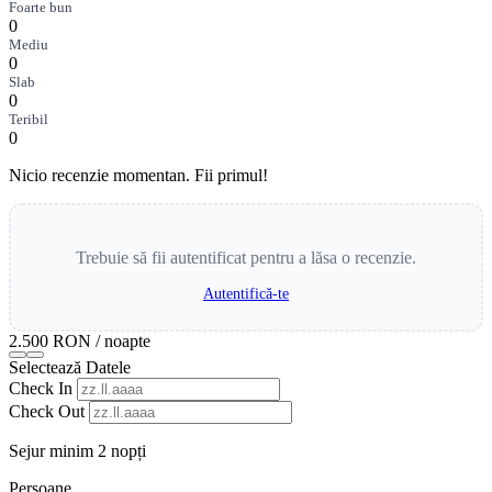
Foarte bun
0
Mediu
0
Slab
0
Teribil
0
Nicio recenzie momentan. Fii primul!
Trebuie să fii autentificat pentru a lăsa o recenzie.
Autentifică-te
2.500 RON
/ noapte
Selectează Datele
Check In
Check Out
Sejur minim 2 nopți
Persoane