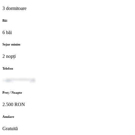
3 dormitoare
Băi
6 băi
Sejur minim
2 nopți
Telefon
+407******20
Preț / Noapte
2.500 RON
Anulare
Gratuită