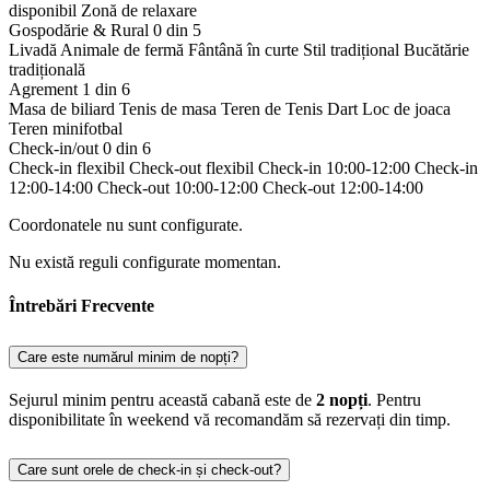
disponibil
Zonă de relaxare
Gospodărie & Rural
0 din 5
Livadă
Animale de fermă
Fântână în curte
Stil tradițional
Bucătărie
tradițională
Agrement
1 din 6
Masa de biliard
Tenis de masa
Teren de Tenis
Dart
Loc de joaca
Teren minifotbal
Check-in/out
0 din 6
Check-in flexibil
Check-out flexibil
Check-in 10:00-12:00
Check-in
12:00-14:00
Check-out 10:00-12:00
Check-out 12:00-14:00
Coordonatele nu sunt configurate.
Nu există reguli configurate momentan.
Întrebări Frecvente
Care este numărul minim de nopți?
Sejurul minim pentru această cabană este de
2 nopți
. Pentru
disponibilitate în weekend vă recomandăm să rezervați din timp.
Care sunt orele de check-in și check-out?