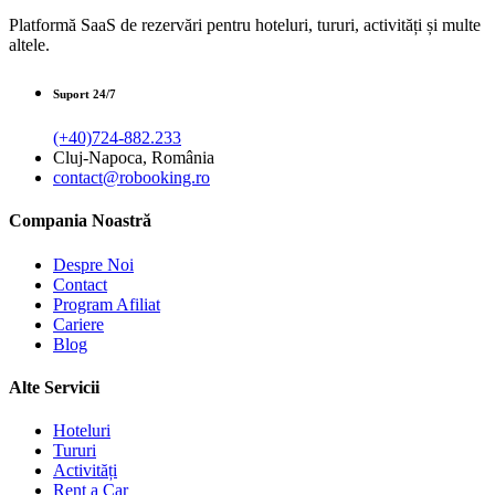
Platformă SaaS de rezervări pentru hoteluri, tururi, activități și multe
altele.
Suport 24/7
(+40)724-882.233
Cluj-Napoca, România
contact@robooking.ro
Compania Noastră
Despre Noi
Contact
Program Afiliat
Cariere
Blog
Alte Servicii
Hoteluri
Tururi
Activități
Rent a Car