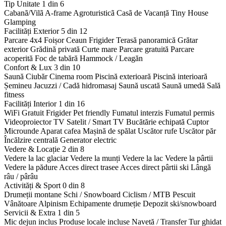
Tip Unitate
1 din 6
Cabanã/Vilã
A-frame
Agroturisticã
Casã de Vacanță
Tiny House
Glamping
Facilități Exterior
5 din 12
Parcare 4x4
Foișor
Ceaun
Frigider
Terasă panoramică
Grătar
exterior
Grădină privată
Curte mare
Parcare gratuită
Parcare
acoperită
Foc de tabără
Hammock / Leagăn
Confort & Lux
3 din 10
Saună
Ciubăr
Cinema room
Piscină exterioară
Piscină interioară
Șemineu
Jacuzzi / Cadă hidromasaj
Saună uscată
Saună umedă
Sală
fitness
Facilități Interior
1 din 16
WiFi Gratuit
Frigider
Pet friendly
Fumatul interzis
Fumatul permis
Videoproiector
TV Satelit / Smart TV
Bucătărie echipată
Cuptor
Microunde
Aparat cafea
Mașină de spălat
Uscător rufe
Uscător păr
Încălzire centrală
Generator electric
Vedere & Locație
2 din 8
Vedere la lac glaciar
Vedere la munți
Vedere la lac
Vedere la pârtii
Vedere la pădure
Acces direct trasee
Acces direct pârtii ski
Lângă
râu / pârâu
Activități & Sport
0 din 8
Drumeții montane
Schi / Snowboard
Ciclism / MTB
Pescuit
Vânătoare
Alpinism
Echipamente drumeție
Depozit ski/snowboard
Servicii & Extra
1 din 5
Mic dejun inclus
Produse locale incluse
Navetă / Transfer
Tur ghidat