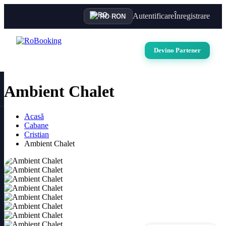
Autentificare
Înregistrare
RO
·
RON
Devino Partener
Ambient Chalet
Acasă
Cabane
Cristian
Ambient Chalet