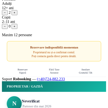
Adulți
12+ ani
2
−
+
Copii
2–11 ani
0
−
+
Maxim 12 persoane
Rezervare indisponibilă momentan
Proprietarul nu și-a confirmat contul.
Poți contacta gazda direct pentru detalii.
Rezervare
Fără Taxe
Anulare
Sigură
Ascunse
Gratuită 72h
Suport
Robooking
—
(+40)724-882.233
PROPRIETAR / GAZDĂ
Neverificat
N
Partener din mai 2026